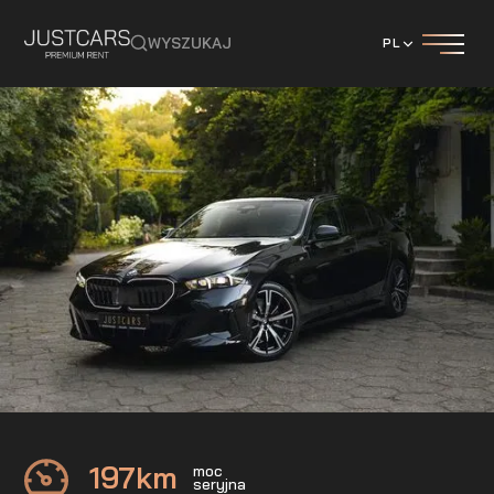
WYSZUKAJ
PL
BMW
520d M-pakiet
197
km
moc
seryjna