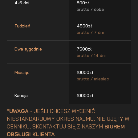
4-6 dni
800
zł
brutto / doba
Tydzień
4500
zł
brutto / 7 dni
Dwa tygodnie
7500
zł
brutto / 14 dni
Miesiąc
10000
zł
brutto / miesiąc
Kaucja
10000
zł
*UWAGA
- JEŚLI CHCESZ WYCENIĆ
NIESTANDARDOWY OKRES NAJMU, NIE UJĘTY W
CENNIKU, SKONTAKTUJ SIĘ Z NASZYM
BIUREM
OBSŁUGI KLIENTA