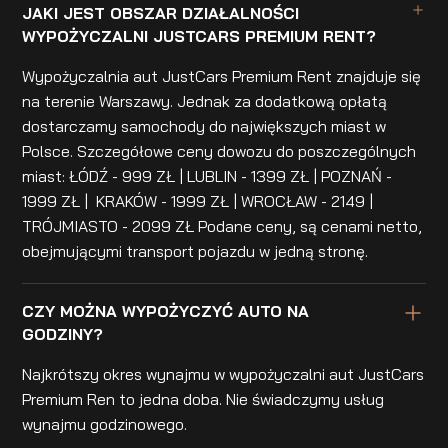
JAKI JEST OBSZAR DZIAŁALNOŚCI
WYPOŻYCZALNI JUSTCARS PREMIUM RENT?
Wypożyczalnia aut JustCars Premium Rent znajduje się
na terenie Warszawy. Jednak za dodatkową opłatą
dostarczamy samochody do największych miast w
Polsce. Szczegółowe ceny dowozu do poszczególnych
miast: ŁÓDŹ - 999 ZŁ | LUBLIN - 1399 ZŁ | POZNAŃ -
1999 ZŁ | KRAKÓW - 1999 ZŁ | WROCŁAW - 2149 |
TRÓJMIASTO - 2099 ZŁ Podane ceny, są cenami netto,
obejmującymi transport pojazdu w jedną stronę.
CZY MOŻNA WYPOŻYCZYĆ AUTO NA
GODZINY?
Najkrótszy okres wynajmu w wypożyczalni aut JustCars
Premium Ren to jedna doba. Nie świadczymy usług
wynajmu godzinowego.