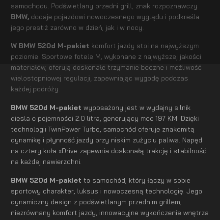
samochodu. Podświetlany przedni grill, znak rozpoznawczy
BMW,
dodaje pojazdowi nowoczesnego wyglądu i podkreśla
jego prestiż zarówno w dzień, jak i w nocy.
W BMW 520d M-pakiet
komfort jazdy stoi na najwyższym
poziomie. Sportowe fotele M, wykonane z najwyższej jakości
materiałów, oferują doskonałe trzymanie boczne i możliwość
wielostopniowej regulacji, zapewniając wygodę podczas
każdej podróży.
BMW 520d M-pakiet
wyposażony jest w wydajny silnik
diesla o pojemności 2.0 litra, generujący moc 197 KM. Dzięki
technologii TwinPower Turbo, samochód oferuje znakomitą
dynamikę i płynność jazdy przy niskim zużyciu paliwa. Napęd
na cztery koła xDrive zapewnia doskonałą trakcję i stabilność
na każdej nawierzchni.
BMW 520d M-pakiet
to samochód, który łączy w sobie
sportowy charakter, luksus i nowoczesną technologię. Jego
dynamiczny design z podświetlanym przednim grillem,
niezrównany komfort jazdy, innowacyjne wykończenie wnętrza