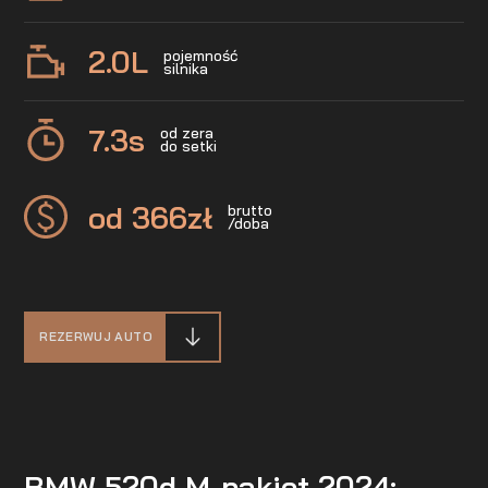
2.0
L
pojemność
silnika
7.3
s
od zera
do setki
od 366
zł
brutto
/doba
REZERWUJ AUTO
BMW 520d M-pakiet 2024: