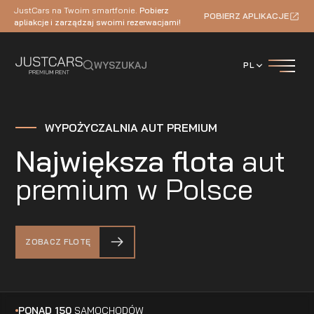
JustCars na Twoim smartfonie.
Pobierz
POBIERZ APLIKACJE
apliakcje i zarządzaj swoimi rezerwacjami!
WYSZUKAJ
PL
WYPOŻYCZALNIA AUT PREMIUM
Największa flota
aut
premium w Polsce
ZOBACZ FLOTĘ
PONAD 150
SAMOCHODÓW