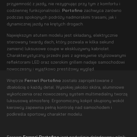
przyjemność z jazdy, nie rezygnując przy tym z komfortu i
codziennej funkcjonalności.
Portofino
zachwyca zarówno
podczas spokojnych podróży nadmorskimi trasami, jak i
dynamicznej jazdy na krętych drogach.
Największym atutem modelu jest składany, elektrycznie
sterowany twardy dach, który pozwala w kilka sekund
zamienić luksusowe coupe w ekskluzywny kabriolet.
Charakterystyczny przedni pas z agresywnie stylizowanymi
reflektorami LED oraz szerokim grillem nadaje samochodowi
nowoczesny i wyjątkowo prestiżowy wygląd.
Wnętrze
Ferrari Portofino
zostało zaprojektowane z
dbałością o każdy detal. Wysokiej jakości skóra, aluminiowe
wykończenia oraz nowoczesny system multimedialny tworzą
luksusową atmosferę. Ergonomiczny kokpit skupiony wokół
kierowcy zapewnia pełną kontrolę nad samochodem i
podkreśla sportowy charakter modelu.
Sercem
Ferrari Portofino
jest podwójnie doładowany silnik