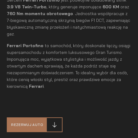
3.9 V8 Twin-Turbo
, który generuje imponujące
600 KM
oraz
760 Nm momentu obrotowego
. Jednostka współpracuje z
7-biegową automatyczną skrzynią biegów F1 DCT, zapewniając
błyskawiczną zmianę przełożeń i natychmiastową reakcję na
gaz.
Ferrari Portofino
to samochód, który doskonale łączy osiągi
supersamochodu z komfortem luksusowego Gran Turismo.
Imponująca moc, wyjątkowa stylistyka i możliwość jazdy z
otwartym dachem sprawiają, że każda podróż staje się
niezapomnianym doświadczeniem. To idealny wybór dla osób,
które cenią włoski styl, prestiż oraz prawdziwe emocje za
kierownicą
Ferrari
.
REZERWUJ AUTO