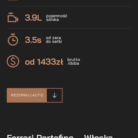
3.9
L
pojemność
silnika
3.5
s
od zera
do setki
od 1433
zł
brutto
/doba
REZERWUJ AUTO
Ferrari Portofino – Włoska