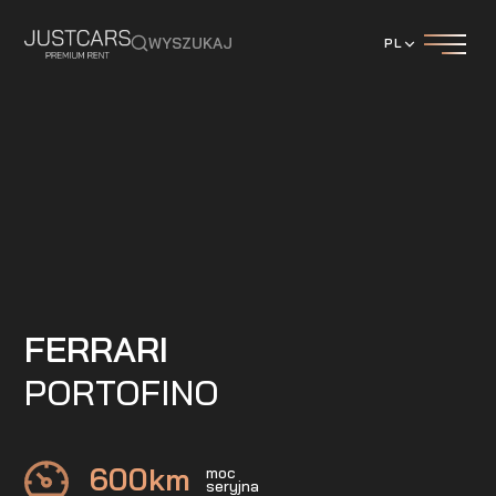
WYSZUKAJ
PL
FERRARI
PORTOFINO
600
km
moc
seryjna