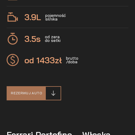
3.9
L
pojemność
silnika
3.5
s
od zera
do setki
od 1433
zł
brutto
/doba
REZERWUJ AUTO
Ferrari Portofino – Włoska