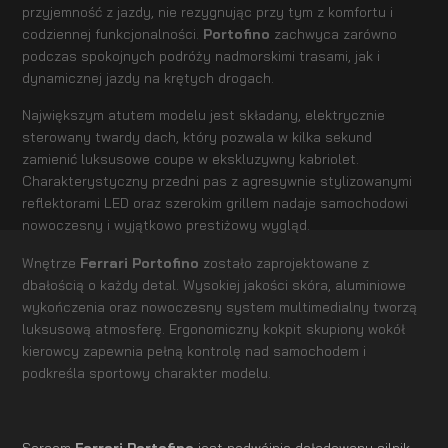
przyjemność z jazdy, nie rezygnując przy tym z komfortu i
codziennej funkcjonalności.
Portofino
zachwyca zarówno
podczas spokojnych podróży nadmorskimi trasami, jak i
dynamicznej jazdy na krętych drogach.
Największym atutem modelu jest składany, elektrycznie
sterowany twardy dach, który pozwala w kilka sekund
zamienić luksusowe coupe w ekskluzywny kabriolet.
Charakterystyczny przedni pas z agresywnie stylizowanymi
reflektorami LED oraz szerokim grillem nadaje samochodowi
nowoczesny i wyjątkowo prestiżowy wygląd.
Wnętrze
Ferrari Portofino
zostało zaprojektowane z
dbałością o każdy detal. Wysokiej jakości skóra, aluminiowe
wykończenia oraz nowoczesny system multimedialny tworzą
luksusową atmosferę. Ergonomiczny kokpit skupiony wokół
kierowcy zapewnia pełną kontrolę nad samochodem i
podkreśla sportowy charakter modelu.
Sercem
Ferrari Portofino
jest podwójnie doładowany silnik