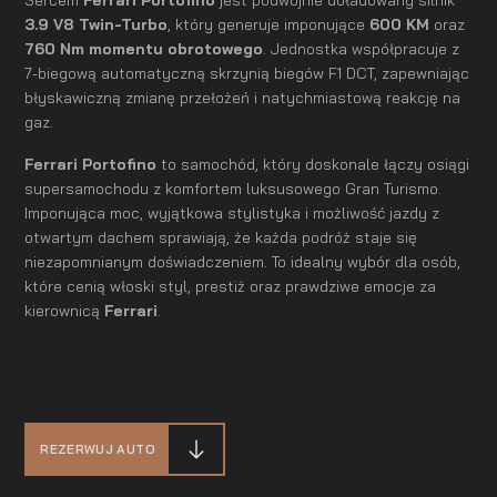
3.9 V8 Twin-Turbo
, który generuje imponujące
600 KM
oraz
760 Nm momentu obrotowego
. Jednostka współpracuje z
7-biegową automatyczną skrzynią biegów F1 DCT, zapewniając
błyskawiczną zmianę przełożeń i natychmiastową reakcję na
gaz.
Ferrari Portofino
to samochód, który doskonale łączy osiągi
supersamochodu z komfortem luksusowego Gran Turismo.
Imponująca moc, wyjątkowa stylistyka i możliwość jazdy z
otwartym dachem sprawiają, że każda podróż staje się
niezapomnianym doświadczeniem. To idealny wybór dla osób,
które cenią włoski styl, prestiż oraz prawdziwe emocje za
kierownicą
Ferrari
.
REZERWUJ AUTO