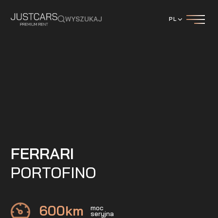
WYSZUKAJ
PL
FERRARI
PORTOFINO
600
km
moc
seryjna