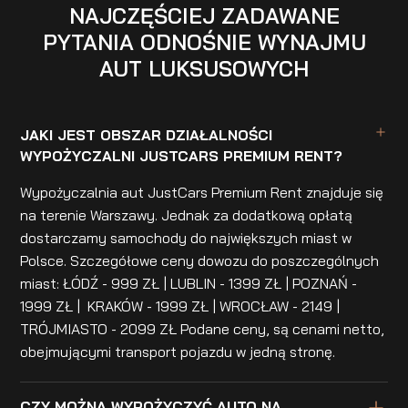
NAJCZĘŚCIEJ ZADAWANE
PYTANIA ODNOŚNIE WYNAJMU
AUT LUKSUSOWYCH
JAKI JEST OBSZAR DZIAŁALNOŚCI
WYPOŻYCZALNI JUSTCARS PREMIUM RENT?
Wypożyczalnia aut JustCars Premium Rent znajduje się
na terenie Warszawy. Jednak za dodatkową opłatą
dostarczamy samochody do największych miast w
Polsce. Szczegółowe ceny dowozu do poszczególnych
miast: ŁÓDŹ - 999 ZŁ | LUBLIN - 1399 ZŁ | POZNAŃ -
1999 ZŁ | KRAKÓW - 1999 ZŁ | WROCŁAW - 2149 |
TRÓJMIASTO - 2099 ZŁ Podane ceny, są cenami netto,
obejmującymi transport pojazdu w jedną stronę.
CZY MOŻNA WYPOŻYCZYĆ AUTO NA