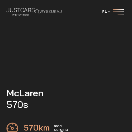
WYSZUKAJ
PL
McLaren
570s
570
km
moc
seryjna