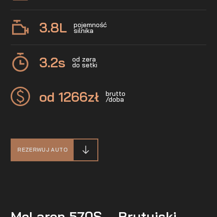
3.8
L
pojemność
silnika
3.2
s
od zera
do setki
od 1266
zł
brutto
/doba
REZERWUJ AUTO
McLaren 570S – Brytyjski