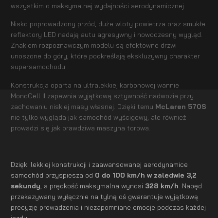
wszystkim o maksymalnej wydajności aerodynamicznej.
Nisko poprowadzony przód, duże wloty powietrza oraz smukłe
reflektory LED nadają autu agresywny i nowoczesny wygląd.
Znakiem rozpoznawczym modelu są efektowne drzwi
unoszone do góry, które podkreślają ekskluzywny charakter
supersamochodu.
Konstrukcja oparta na ultralekkiej karbonowej wannie
MonoCell II zapewnia wyjątkową sztywność nadwozia przy
zachowaniu niskiej masy własnej. Dzięki temu
McLaren 570S
nie tylko wygląda jak samochód wyścigowy, ale również
prowadzi się jak prawdziwa maszyna torowa.
Dzięki lekkiej konstrukcji i zaawansowanej aerodynamice
samochód przyspiesza od
0 do 100 km/h w zaledwie 3,2
sekundy
, a prędkość maksymalna wynosi
328 km/h
. Napęd
przekazywany wyłącznie na tylną oś gwarantuje wyjątkową
precyzję prowadzenia i niezapomniane emocje podczas każdej
jazdy.