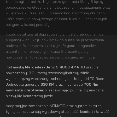
technologii i prestiżu. Najnowsza generacja Klasy S łączy
ponadczasową elegancję z nowoczesnymi rozwiązaniami oraz
wyjątkową kulturą jazdy. To samochód stworzony dla osób,
które oczekują najwyższego poziomu luksusu i doskonałych
osiągów w każdej podróży.
Każdy detal został dopracowany z myślą o aerodynamice i
elegancji – od ukrytych klamek po subtelne przetłoczenia
nadwozia. W połączeniu z dużymi felgami i eleganckimi
akcentami chromowanymi Klasa S prezentuje się
nowocześnie i luksusowo zarówno w dzień, jak i nocą.
Pod maską
Mercedes-Benz S 400d 4MATIC
pracuje
nowoczesny, 3.0-litrowy sześciocylindrowy silnik
wysokoprężny wspierany technologią mild hybrid EQ Boost.
Jednostka generuje
330 KM
oraz imponujące
700 Nm
momentu obrotowego
, zapewniając płynną, dynamiczną i
niezwykle komfortową jazdę.
Adaptacyjne zawieszenie AIRMATIC oraz system skrętnej
tylnej osi zapewniają wyjątkową stabilność, komfort i łatwość