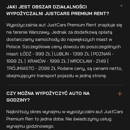
JAKI JEST OBSZAR DZIAŁALNOŚCI
WYPOŻYCZALNI JUSTCARS PREMIUM RENT?
Wypożyczalnia aut JustCars Premium Rent znajduje się
na terenie Warszawy. Jednak za dodatkową opłatą
dostarczamy samochody do największych miast w
Polsce. Szczegółowe ceny dowozu do poszczególnych
miast: ŁÓDŹ - 999 ZŁ | LUBLIN - 1399 ZŁ | POZNAŃ -
1999 ZŁ | KRAKÓW - 1999 ZŁ | WROCŁAW - 2149 |
TRÓJMIASTO - 2099 ZŁ Podane ceny, są cenami netto,
obejmującymi transport pojazdu w jedną stronę.
CZY MOŻNA WYPOŻYCZYĆ AUTO NA
GODZINY?
Najkrótszy okres wynajmu w wypożyczalni aut JustCars
Premium Ren to jedna doba. Nie świadczymy usług
wynajmu godzinowego.