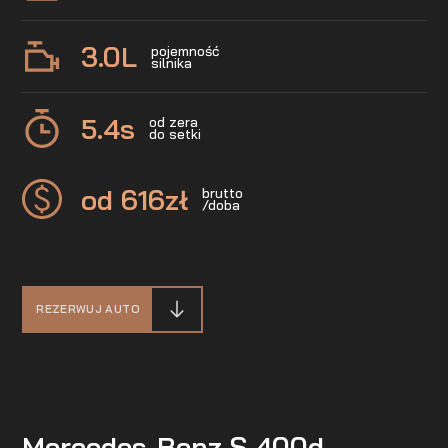
3.0
L
pojemność
silnika
5.4
s
od zera
do setki
od 616
zł
brutto
/doba
REZERWUJ AUTO
Mercedes-Benz S 400d