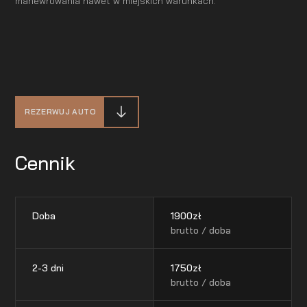
manewrowania nawet w miejskich warunkach.
REZERWUJ AUTO
Cennik
Doba
1900
zł
brutto / doba
2-3 dni
1750
zł
brutto / doba