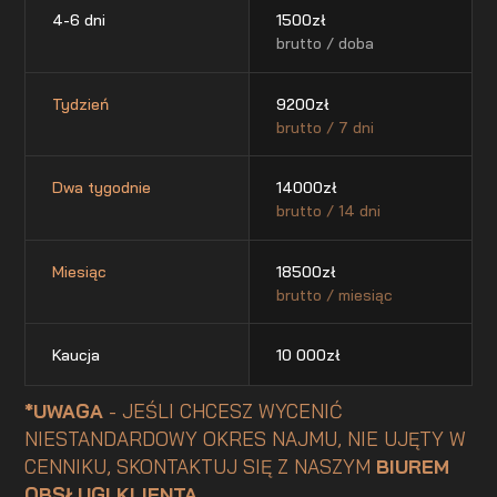
4-6 dni
1500
zł
brutto / doba
Tydzień
9200
zł
brutto / 7 dni
Dwa tygodnie
14000
zł
brutto / 14 dni
Miesiąc
18500
zł
brutto / miesiąc
Kaucja
10 000
zł
*UWAGA
- JEŚLI CHCESZ WYCENIĆ
NIESTANDARDOWY OKRES NAJMU, NIE UJĘTY W
CENNIKU, SKONTAKTUJ SIĘ Z NASZYM
BIUREM
OBSŁUGI KLIENTA