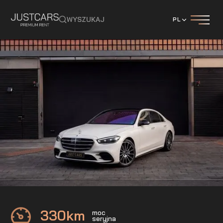
WYSZUKAJ
PL
Mercedes
S400d 4MATIC
330
km
moc
seryjna