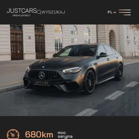
WYSZUKAJ
PL
Mercedes
C63S AMG E-Perfomance
680
km
moc
seryjna