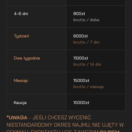
4-6 dni
800
zł
brutto / doba
Tydzień
6000
zł
brutto / 7 dni
Dwa tygodnie
11000
zł
brutto / 14 dni
Miesiąc
15000
zł
brutto / miesiąc
Kaucja
10000
zł
*UWAGA
- JEŚLI CHCESZ WYCENIĆ
NIESTANDARDOWY OKRES NAJMU, NIE UJĘTY W