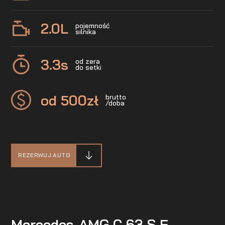
2.0
L
pojemność
silnika
3.3
s
od zera
do setki
od 500
zł
brutto
/doba
REZERWUJ AUTO
Mercedes-AMG C 63 S E