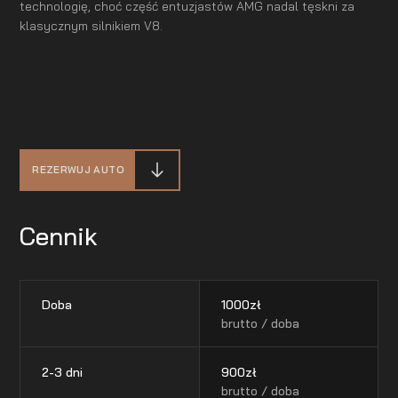
technologię, choć część entuzjastów AMG nadal tęskni za
klasycznym silnikiem V8.
REZERWUJ AUTO
Cennik
Doba
1000
zł
brutto / doba
2-3 dni
900
zł
brutto / doba