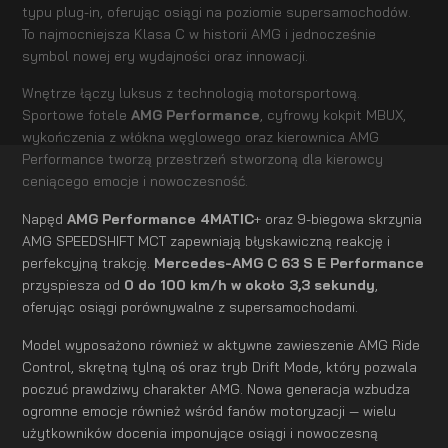
typu plug-in, oferując osiągi na poziomie supersamochodów.
To najmocniejsza Klasa C w historii AMG i jednocześnie
symbol nowej ery wydajności oraz innowacji.
Wnętrze łączy luksus z technologią motorsportową.
Sportowe fotele
AMG Performance
, cyfrowy kokpit MBUX,
wykończenia z włókna węglowego oraz kierownica AMG
Performance tworzą przestrzeń stworzoną dla kierowcy
ceniącego emocje i nowoczesność.
Napęd
AMG Performance 4MATIC
+ oraz 9-biegowa skrzynia
AMG SPEEDSHIFT MCT zapewniają błyskawiczną reakcję i
perfekcyjną trakcję.
Mercedes-AMG C 63 S E Performance
przyspiesza od
0 do 100 km/h w około 3,3 sekundy
,
oferując osiągi porównywalne z supersamochodami.
Model wyposażono również w aktywne zawieszenie AMG Ride
Control, skrętną tylną oś oraz tryb Drift Mode, który pozwala
poczuć prawdziwy charakter AMG. Nowa generacja wzbudza
ogromne emocje również wśród fanów motoryzacji — wielu
użytkowników docenia imponujące osiągi i nowoczesną