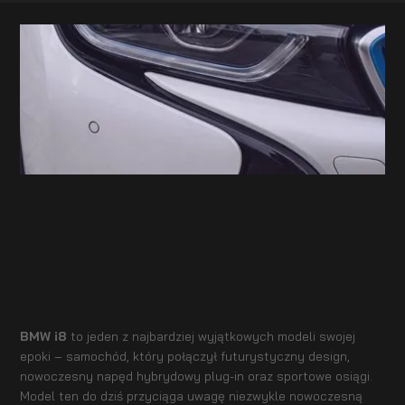
BMW i8
to jeden z najbardziej wyjątkowych modeli swojej
epoki – samochód, który połączył futurystyczny design,
nowoczesny napęd hybrydowy plug-in oraz sportowe osiągi.
Model ten do dziś przyciąga uwagę niezwykle nowoczesną