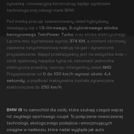
sylwetką i innowacyjną konstrukcją, będąc symbolem
technologicznej odwagi marki BMW.
Pod maską pracuje zaawansowany układ hybrydowy,
składający się z
1.5-litrowego, 3-cylindrowego silnika
benzynowego TwinPower Turbo
oraz silnika elektrycznego.
Łączna moc systemowa wynosi
374 KM
, a moment obrotowy
zapewnia natychmiastową reakcję na gaz i dynamiczne
przyspieszenie. Napęd przekazywany jest na wszystkie koła –
silnik spalinowy napędza tylną oś, natomiast jednostka
elektryczna przednią, tworząc inteligentny układ
AWD
.
Przyspieszenie od
0 do 100 km/h wynosi około 4,4
sekundy
, a prędkość maksymalna została ograniczona
elektronicznie do
250 km/h
.
BMW i8
to samochód dla osób, które szukają czegoś więcej
niż zwykłego sportowego coupé. To połączenie nowoczesnej
technologii, ekologicznego podejścia i emocjonujących
osiągów w nadwoziu, które nadal wygląda jak auto