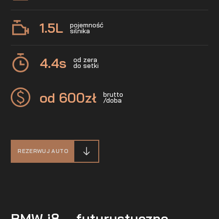
1.5
L
pojemność
silnika
4.4
s
od zera
do setki
od 600
zł
brutto
/doba
REZERWUJ AUTO
BMW i8 – futurystyczne