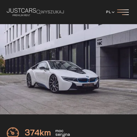
WYSZUKAJ
PL
BMW
i8
374
km
moc
seryjna