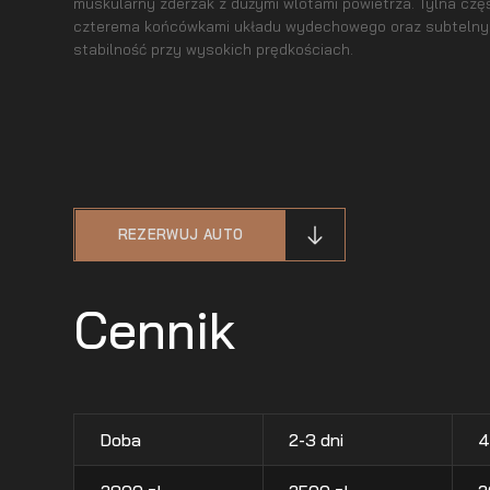
muskularny zderzak z dużymi wlotami powietrza. Tylna czę
czterema końcówkami układu wydechowego oraz subtelny
stabilność przy wysokich prędkościach.
REZERWUJ AUTO
Cennik
Doba
2-3 dni
4