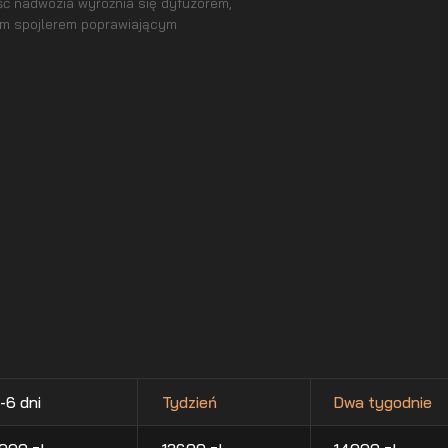
ść nadwozia wyróżnia się dyfuzorem,
m spojlerem poprawiającym
-6 dni
Tydzień
Dwa tygodnie