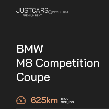
WYSZUKAJ
BMW
M8 Competition
Coupe
625
km
moc
seryjna