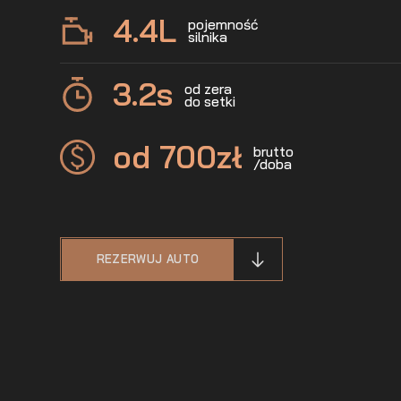
4.4
L
pojemność
silnika
3.2
s
od zera
do setki
od 700
zł
brutto
/doba
REZERWUJ AUTO