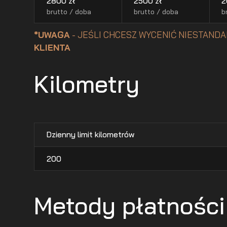
2800
zł
2500
zł
2
brutto / doba
brutto / doba
b
*UWAGA
- JEŚLI CHCESZ WYCENIĆ NIESTANDA
KLIENTA
Kilometry
Dzienny limit kilometrów
200
Metody płatności