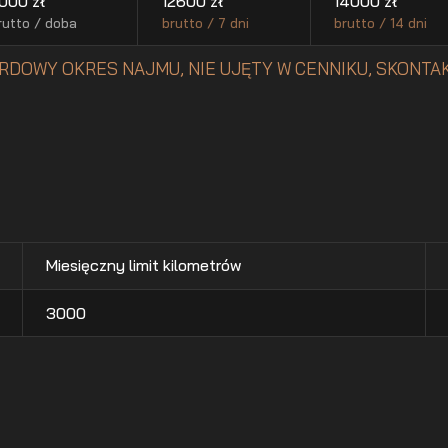
000
zł
12600
zł
14000
zł
rutto / doba
brutto / 7 dni
brutto / 14 dni
RDOWY OKRES NAJMU, NIE UJĘTY W CENNIKU, SKONTAK
Miesięczny limit kilometrów
3000