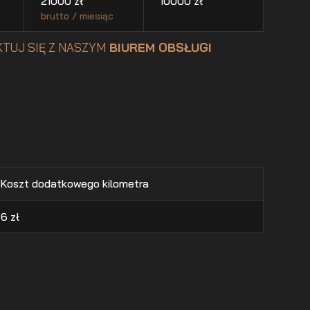
21000
zł
10000
zł
brutto / miesiąc
TUJ SIĘ Z NASZYM
BIUREM OBSŁUGI
Koszt dodatkowego kilometra
6
zł