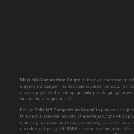
BMW M8 Competition Coupé
to flagowe sportowe coup
elegancję z osiągami na poziomie supersamochodu. To mo
oczekujących ekstremalnej dynamiki, perfekcyjnego prowad
wykonania w segmencie GT.
Design
BMW M8 Competition Coupé
to połączenie agresj
linia dachu, szerokie nadkola, charakterystyczne wloty p
elementy nadwozia podkreślają sportowy charakter auta. 
charakterystyczny grill
BMW
z czarnymi elementami M, sm