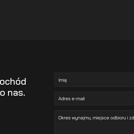
mochód
o nas.