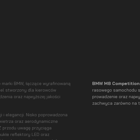
é marki BMW, łączące wyrafinowaną
BMW M8 Competitio
del stworzony dla kierowców
rasowego samochodu sp
zenia oraz najwyższej jakości
prowadzenie oraz najwy
zachwyca zarówno na to
i i elegancji. Nisko poprowadzona
owietrza oraz aerodynamiczne
Z przodu uwagę przyciąga
ukłe reflektory LED oraz