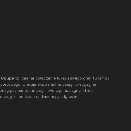
n Coupé
to idealne połączenie luksusowego gran turismo i
ortowego. Oferuje ekstremalne osiągi, precyzyjne
ższy poziom technologii, tworząc maszynę, która
rze, jak i podczas codziennej jazdy. 🚗🔥