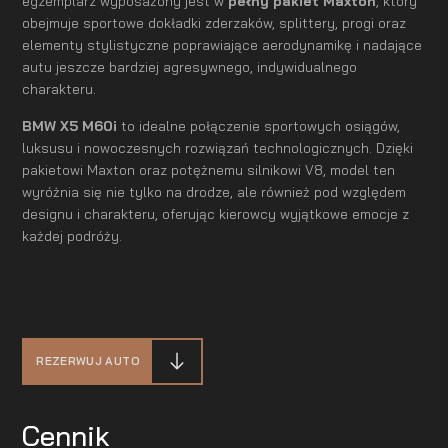
egzemplarz wyposażony jest w
pełny pakiet Maxton
, który
obejmuje sportowe dokładki zderzaków, splittery, progi oraz
elementy stylistyczne poprawiające aerodynamikę i nadające
autu jeszcze bardziej agresywnego, indywidualnego
charakteru.
BMW X5 M60i
to idealne połączenie sportowych osiągów,
luksusu i nowoczesnych rozwiązań technologicznych. Dzięki
pakietowi Maxton oraz potężnemu silnikowi V8, model ten
wyróżnia się nie tylko na drodze, ale również pod względem
designu i charakteru, oferując kierowcy wyjątkowe emocje z
każdej podróży.
REZERWUJ AUTO
Cennik