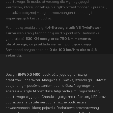
sportowego. To model stworzony dla wymagających
kierowców, którzy oczekują nie tylko przestronności i prestiżu,
ale także potężnej mocy i nowoczesnych technologii
wspierających każdą podróż.
Pod maską znajduje się
4.4-litrowy silnik V8 TwinPower
Turbo
wspierany technologią mild hybrid 48V. Jednostka
generuje aż
530 KM mocy oraz 750 Nm momentu
obrotowego
, co przekłada się na imponujące osiągi.
Samochód przyspiesza od
0 do 100 km/h w około 4,3
sekundy.
Design
BMW X5 M60i
podkreśla jego dynamiczny i
prestiżowy charakter. Masywna sylwetka, szeroki grill BMW z
opcjonalnym podświetleniem „Iconic Glow”, agresywne
zderzaki w stylu M oraz duże felgi nadają mu wyrazistego,
sportowego wyglądu. Charakterystyczne reflektory LED oraz
dopracowane detale aerodynamiczne podkreślają
nowoczesność i klasę pojazdu. Dodatkowo prezentowany