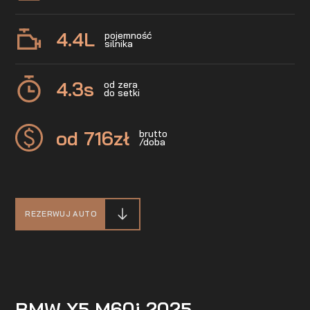
4.4
L
pojemność
silnika
4.3
s
od zera
do setki
od 716
zł
brutto
/doba
REZERWUJ AUTO
BMW X5 M60i 2025 –