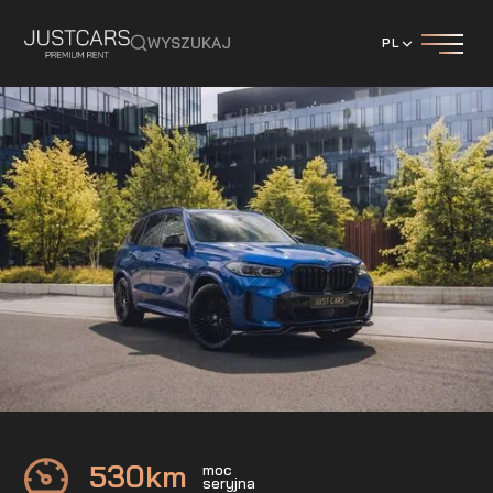
WYSZUKAJ
PL
BMW
X5 M60i
530
km
moc
seryjna