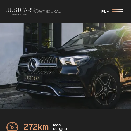
WYSZUKAJ
PL
Mercedes
GLE 300d 4Matic
272
km
moc
seryjna