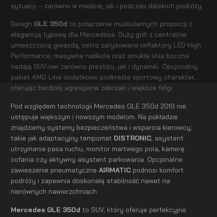
sytuacji – zarówno w mieście, jak i podczas dalekich podróży.
Design
GLE 350d
to połączenie muskularnych proporcji z
elegancją typową dla Mercedesa. Duży grill z centralnie
umieszczoną gwiazdą, ostro zarysowane reflektory LED High
Performance, masywne nadkola oraz smukła linia boczna
nadają SUV-owi zarówno prestiżu, jak i dynamiki. Opcjonalny
pakiet AMG Line dodatkowo podkreśla sportowy charakter,
oferując bardziej agresywne zderzaki i większe felgi.
Pod względem technologii Mercedes GLE 350d 2019 nie
ustępuje większym i nowszym modelom. Na pokładzie
znajdziemy systemy bezpieczeństwa i wsparcia kierowcy,
takie jak adaptacyjny tempomat
DISTRONIC
, asystent
utrzymania pasa ruchu, monitor martwego pola, kamerę
cofania czy aktywny asystent parkowania. Opcjonalne
zawieszenie pneumatyczne
AIRMATIC
podnosi komfort
podróży i zapewnia doskonałą stabilność nawet na
nierównych nawierzchniach.
Mercedes GLE 350d
to SUV, który oferuje perfekcyjne