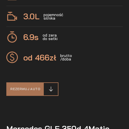
3.0
L
pojemność
silnika
6.9
s
od zera
do setki
od 466
zł
brutto
/doba
REZERWUJ AUTO
Mercedes GLE 350d 4Matic –