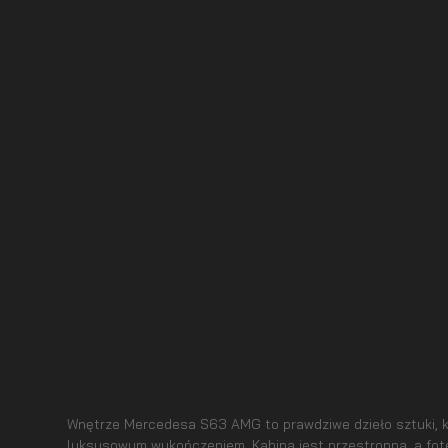
Wnętrze Mercedesa S63 AMG to prawdziwe dzieło sztuki, k
luksusowym wykończeniem. Kabina jest przestronna, a fot