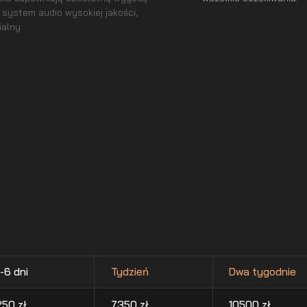
system audio wysokiej jakości,
alny.
-6 dni
Tydzień
Dwa tygodnie
250
zł
7350
zł
10500
zł