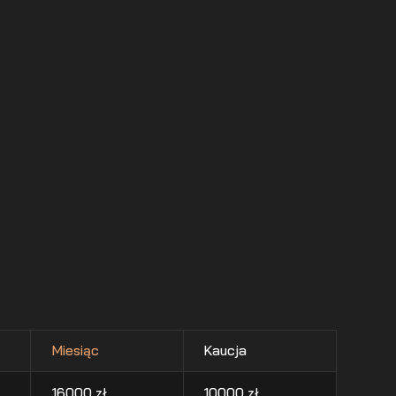
Miesiąc
Kaucja
16000
zł
10000
zł