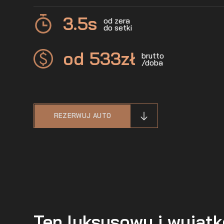
3.5
s
od zera
do setki
od 533
zł
brutto
/doba
REZERWUJ AUTO
Ten luksusowy i wyjąt