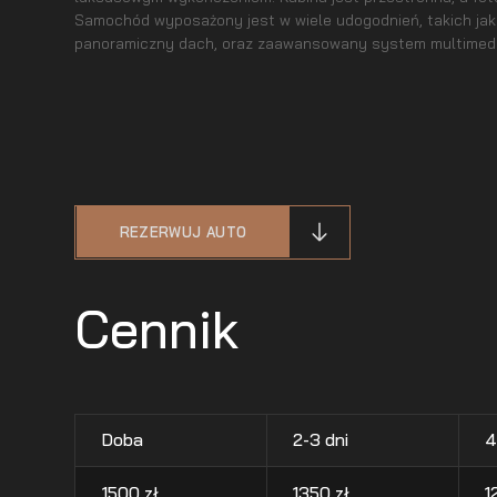
Samochód wyposażony jest w wiele udogodnień, takich jak 
panoramiczny dach, oraz zaawansowany system multimedi
REZERWUJ AUTO
Cennik
Doba
2-3 dni
4
1500
zł
1350
zł
1