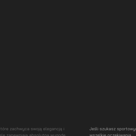
tóre zachwyca swoją elegancją i
Jeśli szukasz sportow
ele zapewniają absolutną wygodę.
wszelkie oczekiwania.