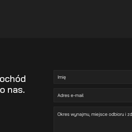
mochód
o nas.