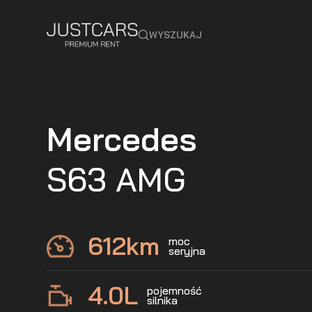
WYSZUKAJ
Mercedes
S63 AMG
612
km
moc
seryjna
4.0
L
pojemność
silnika