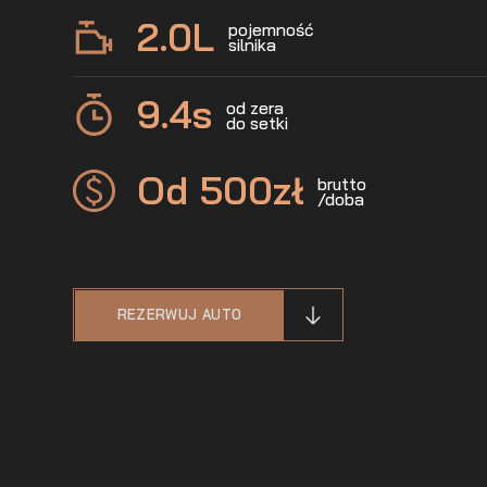
2.0
L
pojemność
silnika
9.4
s
od zera
do setki
Od 500
zł
brutto
/doba
REZERWUJ AUTO