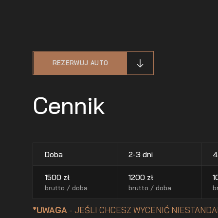
REZERWUJ AUTO
Cennik
Doba
2-3 dni
4
1500
zł
1200
zł
1
brutto / doba
brutto / doba
b
*UWAGA
- JEŚLI CHCESZ WYCENIĆ NIESTANDA