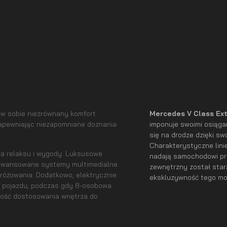
 w sobie niezrównany komfort
Mercedes V Class Ex
zapewniając niezapomniane doznania
imponuje swoimi osiąga
się na drodze dzięki s
Charakterystyczne lini
za relaksu i wygody. Luksusowe
nadają samochodowi pr
zaawansowane systemy multimedialne
zewnętrzny został star
dróżowania. Dodatkowo, elektrycznie
ekskluzywność tego mo
 z pojazdu, podczas gdy 8-osobowa
iwość dostosowania wnętrza do