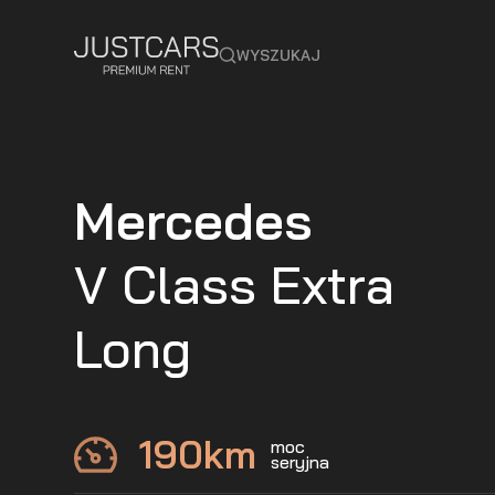
WYSZUKAJ
Mercedes
V Class Extra
Long
190
km
moc
seryjna