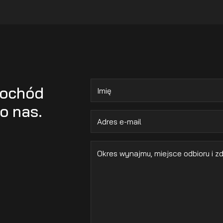
mochód
o nas.