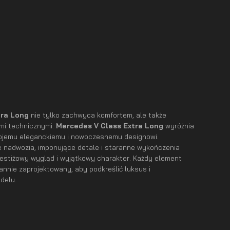
tra Long
nie tylko zachwyca komfortem, ale także
mi technicznymi.
Mercedes V Class Extra Long
wyróżnia
wojemu eleganckiemu i nowoczesnemu designowi.
e nadwozia, imponujące detale i staranne wykończenia
estiżowy wygląd i wyjątkowy charakter. Każdy element
annie zaprojektowany, aby podkreślić luksus i
delu.