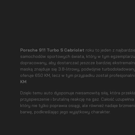
Porsche 911 Turbo S Cabriolet
roku to jeden z najbardz
samochodów sportowych świata, który w tym egzemplarzu
dopracowany, aby dostarczać jeszcze bardziej ekstremaln
maską znajduje się 3.8-litrowy, podwójnie turbodoładowany 
oferuje 650 KM, lecz w tym przypadku został profesjonal
KM
.
Dzięki temu auto dysponuje niesamowitą siłą, która przekł
przyspieszenie i brutalną reakcję na gaz. Całość uzupełni
który nie tylko poprawia osiągi, ale również nadaje brzm
barwę, podkreślając jego wyjątkowy charakter.