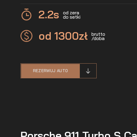
2.2
s
od zera
do setki
od 1300
zł
brutto
/doba
REZERWUJ AUTO
Porsche 911 Turbo S Cab