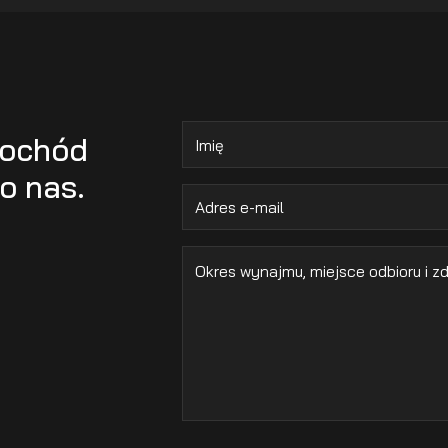
mochód
o nas.