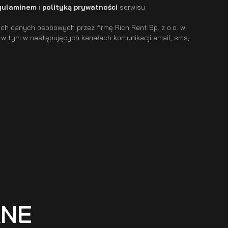
gulaminem
i
polityką prywatności
serwisu
h danych osobowych przez firmę Rich Rent Sp. z o.o. w
 w tym w następujących kanałach komunikacji email, sms,
ANE