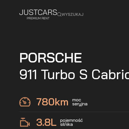
WYSZUKAJ
PORSCHE
911 Turbo S Cabri
780
km
moc
seryjna
3.8
L
pojemność
silnika