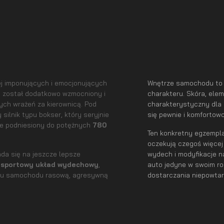
iej imponujących i emocjonujących
Wnętrze samochodu to p
 został dodatkowo wzmocniony i
charakteru. Skóra, ele
ych wrażeń za kierownicą. Pod
charakterystyczny dla 
silnik typu bokser, który seryjnie
się pewnie i komfortowo
nie podniesiony do potężnych
780
Ten konkretny egzempl
oczekują czegoś więce
ada się na jeszcze lepsze
wydech i modyfikacje na
a
sportowy układ wydechowy
,
auto jedyne w swoim ro
ieniu samochodu rasową, agresywną
dostarczania niepowtar