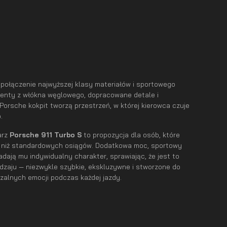
ołączenie najwyższej klasy materiałów i sportowego
menty z włókna węglowego, dopracowane detale i
Porsche kokpit tworzą przestrzeń, w której kierowca czuje
.
arz
Porsche 911 Turbo S
to propozycja dla osób, które
j niż standardowych osiągów. Dodatkowa moc, sportowy
dają mu indywidualny charakter, sprawiając, że jest to
dzaju — niezwykle szybkie, ekskluzywne i stworzone do
zalnych emocji podczas każdej jazdy.