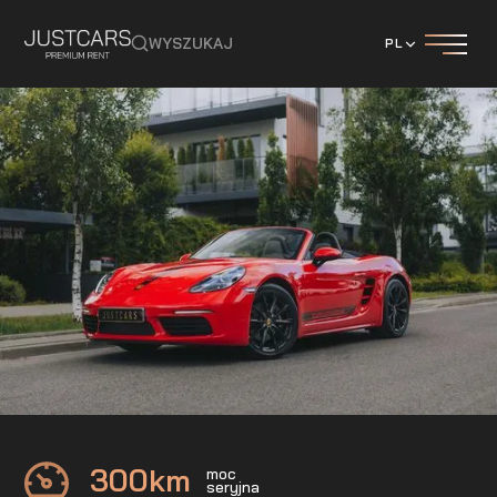
WYSZUKAJ
PL
PORSCHE
718 Boxter
300
km
moc
seryjna