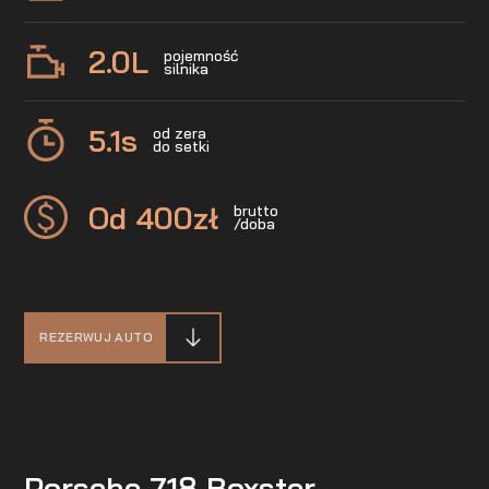
2.0
L
pojemność
silnika
5.1
s
od zera
do setki
Od 400
zł
brutto
/doba
REZERWUJ AUTO
Porsche 718 Boxster -