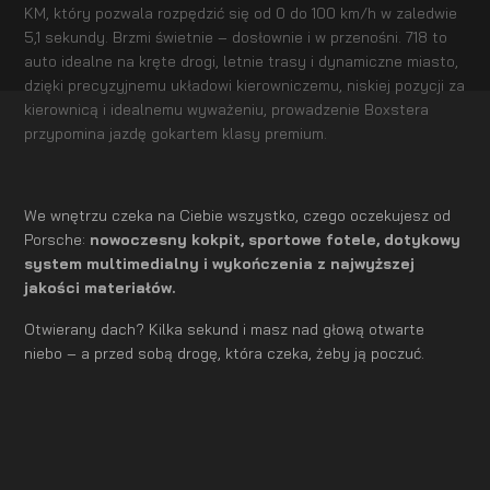
KM, który pozwala rozpędzić się od 0 do 100 km/h w zaledwie
5,1 sekundy. Brzmi świetnie – dosłownie i w przenośni. 718 to
auto idealne na kręte drogi, letnie trasy i dynamiczne miasto,
dzięki precyzyjnemu układowi kierowniczemu, niskiej pozycji za
kierownicą i idealnemu wyważeniu, prowadzenie Boxstera
przypomina jazdę gokartem klasy premium.
We wnętrzu czeka na Ciebie wszystko, czego oczekujesz od
Porsche:
nowoczesny kokpit, sportowe fotele, dotykowy
system multimedialny i wykończenia z najwyższej
jakości materiałów.
Otwierany dach? Kilka sekund i masz nad głową otwarte
niebo – a przed sobą drogę, która czeka, żeby ją poczuć.