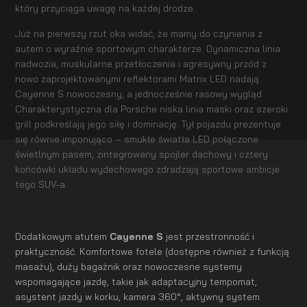
który przyciąga uwagę na każdej drodze.
Już na pierwszy rzut oka widać, że mamy do czynienia z
autem o wyraźnie sportowym charakterze. Dynamiczna linia
nadwozia, muskularne przetłoczenia i agresywny przód z
nowo zaprojektowanymi reflektorami Matrix LED nadają
Cayenne S nowoczesny, a jednocześnie rasowy wygląd.
Charakterystyczna dla Porsche niska linia maski oraz szeroki
grill podkreślają jego siłę i dominację. Tył pojazdu prezentuje
się równie imponująco – smukłe światła LED połączone
świetlnym pasem, zintegrowany spojler dachowy i cztery
końcówki układu wydechowego zdradzają sportowe ambicje
tego SUV-a.
Dodatkowym atutem
Cayenne S
jest przestronność i
praktyczność. Komfortowe fotele (dostępne również z funkcją
masażu), duży bagażnik oraz nowoczesne systemy
wspomagające jazdę, takie jak adaptacyjny tempomat,
asystent jazdy w korku, kamera 360°, aktywny system