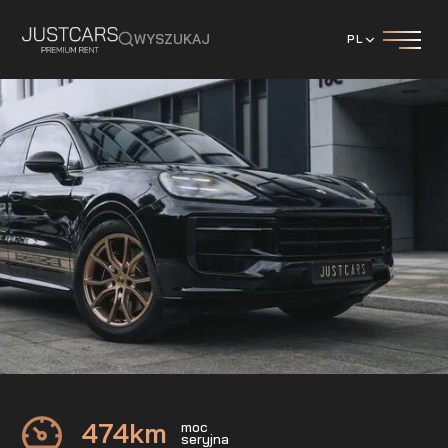
WYSZUKAJ
PL
PORSCHE
CAYENNE S
474
km
moc
seryjna