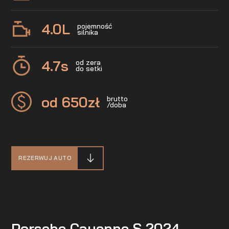
4.0
L
pojemność
silnika
4.7
s
od zera
do setki
od 650
zł
brutto
/doba
REZERWUJ AUTO
Porsche Cayenne S 2024 –