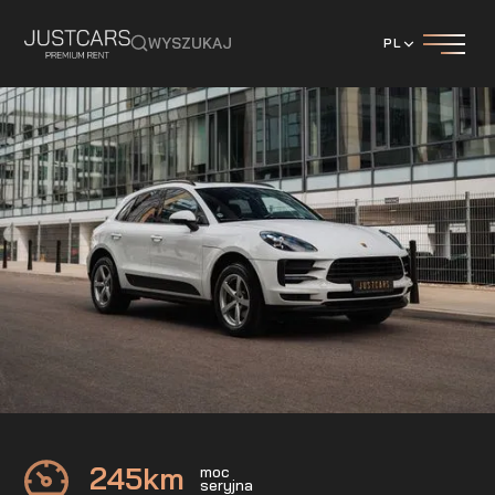
WYSZUKAJ
PL
PORSCHE
MACAN
245
km
moc
seryjna