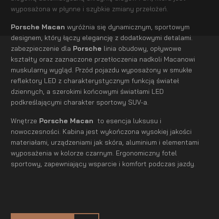
wyposażona w płynne i szybkie zmiany przełożeń.
Porsche Macan
wyróżnia się dynamicznym, sportowym
designem, który łączy elegancję z dodatkowymi detalami.
zabezpieczenie dla
Porsche
linia obudowy, opływowe
kształty oraz zaznaczone przetłoczenia nadkoli Macanowi
muskularny wygląd. Przód pojazdu wyposażony w smukłe
reflektory LED z charakterystycznym funkcją świateł
dziennych, a szerokimi końcowymi światłami LED
podkreślającymi charakter sportowy SUV-a.
Wnętrze
Porsche Macan
to esencja luksusu i
nowoczesności. Kabina jest wykończona wysokiej jakości
materiałami, urządzeniami jak skóra, aluminium i elementami
wyposażenia w kolorze czarnym. Ergonomiczny fotel
sportowy, zapewniający wsparcie i komfort podczas jazdy.