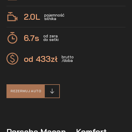
2.0
L
pojemność
silnika
6.7
s
od zera
do setki
od 433
zł
brutto
/doba
REZERWUJ AUTO
Porsche Macan – Komfort,