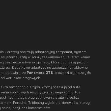
ia kierowcy obejmują adaptacyjny tempomat, system
, asystenta jazdy w korku, zaawansowany system kamer
emy bezpieczeństwa aktywnego, które podnoszą poziom
sażerów. Dodatkowo adaptacyjne zawieszenie i aktywne
ne sprawiają, że
Panamera GTS
prowadzi się niezwykle
ie od warunków drogowych.
GTS
to samochód dla tych, którzy oczekują od auta
czenia sportowych emocji, luksusowego komfortu i
ych technologii, przy zachowaniu stylu i prestiżu
a marki Porsche. To idealny wybór dla kierowców, którzy
 pełnej pasji, bez kompromisów.