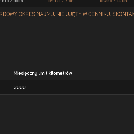
rutto / doba
brutto / 7 dni
brutto / 14 dni
RDOWY OKRES NAJMU, NIE UJĘTY W CENNIKU, SKONTAK
Miesięczny limit kilometrów
3000