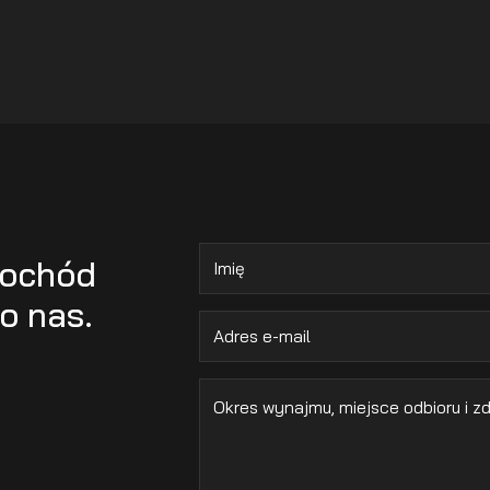
mochód
o nas.