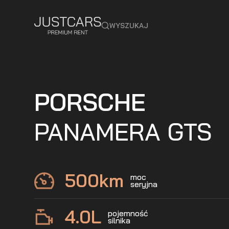
WYSZUKAJ
PORSCHE
PANAMERA GTS
500
km
moc
seryjna
4.0
L
pojemność
silnika