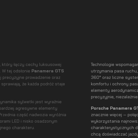
, który łączy cechy luksusowej
Technologie wspomagan
 W tej odsłonie
Panamera GTS
utrzymania pasa ruchu
ej precyzyjne prowadzenie oraz
360° oraz liczne syst
sprawiają, że każda podróż staje
komfortu i ochrony pa
elementy aerodynamicz
precyzyjnie, niezależn
namika sylwetki jest wyraźnie
 bardziej agresywne elementy
Porsche Panamera 
rzednia część nadwozia wyróżnia
znacznie więcej — połą
torami LED i nisko osadzonym
wykorzystania najnowsz
jnego charakteru.
charakterystycznych dl
chcą doświadczać jazdy