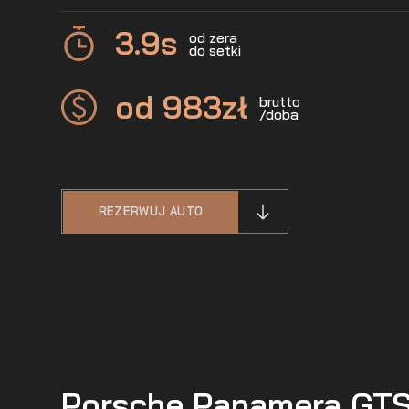
3.9
s
od zera
do setki
od 983
zł
brutto
/doba
REZERWUJ AUTO
Porsche Panamera GTS