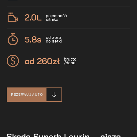
2.0
L
pojemność
silnika
5.8
s
od zera
do setki
od 260
zł
brutto
/doba
REZERWUJ AUTO
Skoda Superb Laurin – cisza,