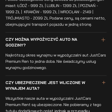
miast: ŁÓDŹ - 999 ZŁ | LUBLIN - 1399 ZŁ | POZNAŃ -
1999 ZŁ | KRAKÓW - 1999 ZŁ | WROCŁAW - 2149 |
TRÓJMIASTO - 2099 ZŁ Podane ceny, są cenami netto,
obejmującymi transport pojazdu w jedną stronę.
CZY MOŻNA WYPOŻYCZYĆ AUTO NA
GODZINY?
Najkrótszy okres wynajmu w wypożyczalni aut JustCars
Premium Ren to jedna doba. Nie świadczymy usług
wynajmu godzinowego.
CZY UBEZPIECZENIE JEST WLICZONE W
WYNAJEM AUTA?
Wszystkie nasze auta w wypożyczalni JustCars
Premium Rent są ubezpieczone. Nie pobieramy z tego
tytułu dodatkowych opłat jednak w przypadku