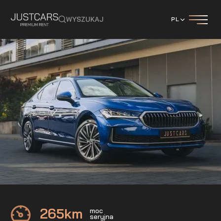
WYSZUKAJ
PL
Skoda
Superb Laurin & Klement
265
km
moc
seryjna