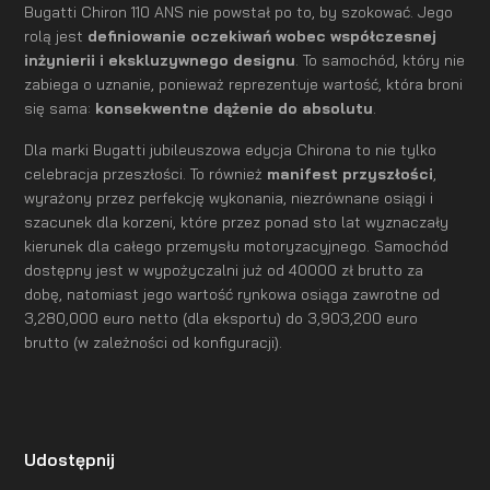
Bugatti Chiron 110 ANS nie powstał po to, by szokować. Jego
rolą jest
definiowanie oczekiwań wobec współczesnej
inżynierii i ekskluzywnego designu
. To samochód, który nie
zabiega o uznanie, ponieważ reprezentuje wartość, która broni
się sama:
konsekwentne dążenie do absolutu
.
Dla marki Bugatti jubileuszowa edycja Chirona to nie tylko
celebracja przeszłości. To również
manifest przyszłości
,
wyrażony przez perfekcję wykonania, niezrównane osiągi i
szacunek dla korzeni, które przez ponad sto lat wyznaczały
kierunek dla całego przemysłu motoryzacyjnego. Samochód
dostępny jest w wypożyczalni już od 40000 zł brutto za
dobę, natomiast jego wartość rynkowa osiąga zawrotne od
3,280,000 euro netto (dla eksportu) do 3,903,200 euro
brutto (w zależności od konfiguracji).
Udostępnij