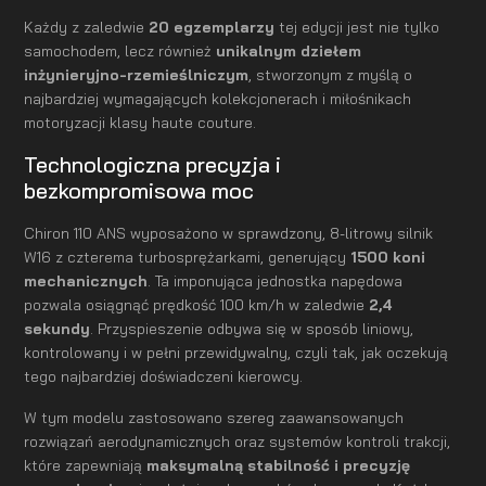
Każdy z zaledwie
20 egzemplarzy
tej edycji jest nie tylko
samochodem, lecz również
unikalnym dziełem
inżynieryjno-rzemieślniczym
, stworzonym z myślą o
najbardziej wymagających kolekcjonerach i miłośnikach
motoryzacji klasy haute couture.
Technologiczna precyzja i
bezkompromisowa moc
Chiron 110 ANS wyposażono w sprawdzony, 8-litrowy silnik
W16 z czterema turbosprężarkami, generujący
1500 koni
mechanicznych
. Ta imponująca jednostka napędowa
pozwala osiągnąć prędkość 100 km/h w zaledwie
2,4
sekundy
. Przyspieszenie odbywa się w sposób liniowy,
kontrolowany i w pełni przewidywalny, czyli tak, jak oczekują
tego najbardziej doświadczeni kierowcy.
W tym modelu zastosowano szereg zaawansowanych
rozwiązań aerodynamicznych oraz systemów kontroli trakcji,
które zapewniają
maksymalną stabilność i precyzję