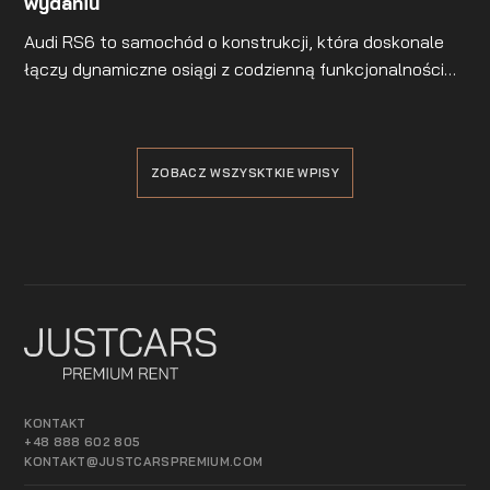
wydaniu
Audi RS6 to samochód o konstrukcji, która doskonale
łączy dynamiczne osiągi z codzienną funkcjonalnością.
Model ten, choć formalnie sklasyfikowany jako
luksusowe kombi, funkcjonuje na granicy dwóch
światów. Łączy komfort klasy premium oraz
ZOBACZ WSZYSKTKIE WPISY
bezkompromisowość wydajności rodem z toru
wyścigowego.
KONTAKT
+48 888 602 805
KONTAKT@JUSTCARSPREMIUM.COM