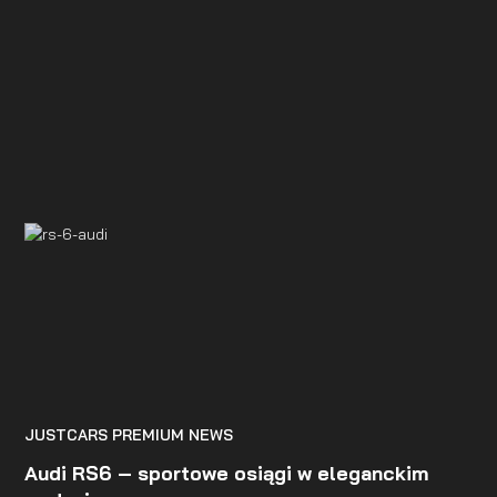
segmencie gran turismo. To nie jest pojazd dla każdego
– to propozycja dla osób świadomych wartości detalu,
rzemiosła i spójnej wizji estetycznej. Jego klasyczne
proporcje, wydłużona maska i elegancko opadająca linia
dachu tworzą harmonijną całość. Phantom Coupé nie
stara się przyciągać uwagi. To raczej samochód,
którego obecność buduje autorytet i podkreśla prestiż
właściciela.
JUSTCARS PREMIUM NEWS
Audi RS6 – sportowe osiągi w eleganckim