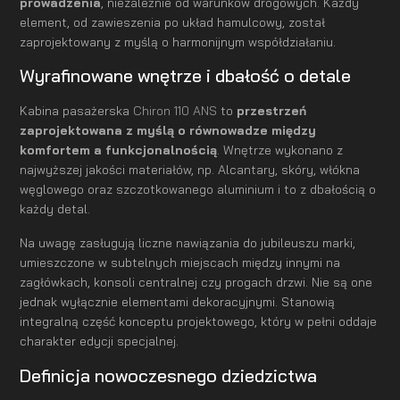
prowadzenia
, niezależnie od warunków drogowych. Każdy
element, od zawieszenia po układ hamulcowy, został
zaprojektowany z myślą o harmonijnym współdziałaniu.
Wyrafinowane wnętrze i dbałość o detale
Kabina pasażerska
Chiron 110 ANS
to
przestrzeń
zaprojektowana z myślą o równowadze między
komfortem a funkcjonalnością
. Wnętrze wykonano z
najwyższej jakości materiałów, np. Alcantary, skóry, włókna
węglowego oraz szczotkowanego aluminium i to z dbałością o
każdy detal.
Na uwagę zasługują liczne nawiązania do jubileuszu marki,
umieszczone w subtelnych miejscach między innymi na
zagłówkach, konsoli centralnej czy progach drzwi. Nie są one
jednak wyłącznie elementami dekoracyjnymi. Stanowią
integralną część konceptu projektowego, który w pełni oddaje
charakter edycji specjalnej.
Definicja nowoczesnego dziedzictwa