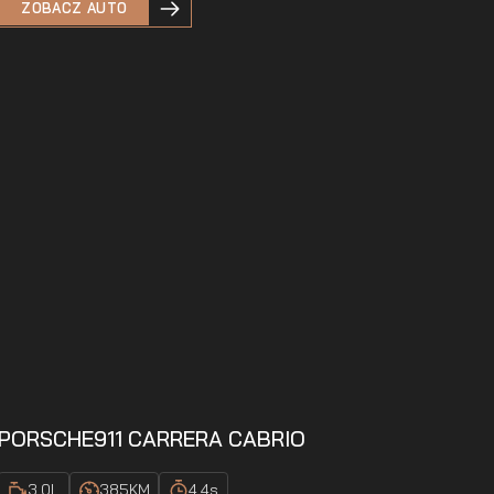
ZOBACZ AUTO
PORSCHE
911 CARRERA CABRIO
3.0
L
385
KM
4.4
s