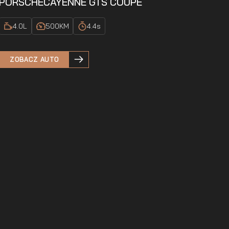
PORSCHE
CAYENNE GTS COUPE
4.0
L
500
KM
4.4
s
ZOBACZ AUTO