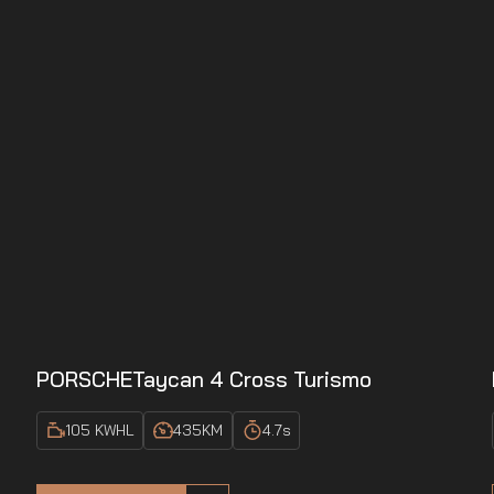
PORSCHE
Taycan 4 Cross Turismo
105 KWH
L
435
KM
4.7
s