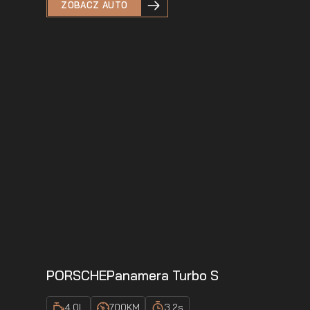
ZOBACZ AUTO
PORSCHE
Panamera Turbo S
4.0
L
700
KM
3.2
s