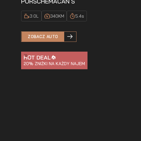
PORSCHE
MACAN S
3.0
L
340
KM
5.4
s
ZOBACZ AUTO
HOT DEAL
20%
ZNIŻKI NA KAŻDY NAJEM