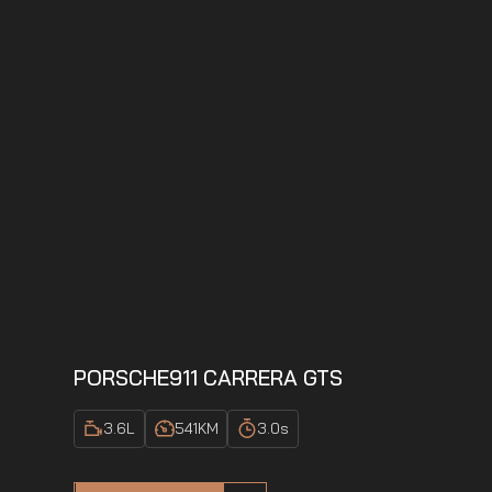
PORSCHE
911 CARRERA GTS
3.6
L
541
KM
3.0
s