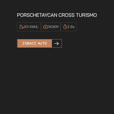
PORSCHE
TAYCAN CROSS TURISMO
93 KWH
L
740
KM
2.9
s
ZOBACZ AUTO