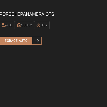
PORSCHE
PANAMERA GTS
4.0
L
500
KM
3.9
s
ZOBACZ AUTO