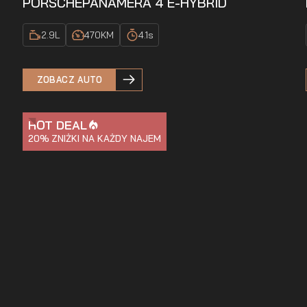
PORSCHE
PANAMERA 4 E-HYBRID
2.9
L
470
KM
4.1
s
ZOBACZ AUTO
HOT DEAL
20%
ZNIŻKI NA KAŻDY NAJEM