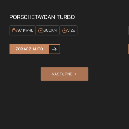
PORSCHE
TAYCAN TURBO
97 KWH
L
680
KM
3.2
s
ZOBACZ AUTO
NASTĘPNE