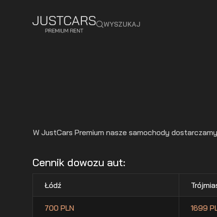
WYSZUKAJ
W JustCars Premium nasze samochody dostarczamy wsz
Cennik dowozu aut:
Łódź
Trójmia
700 PLN
1699 P