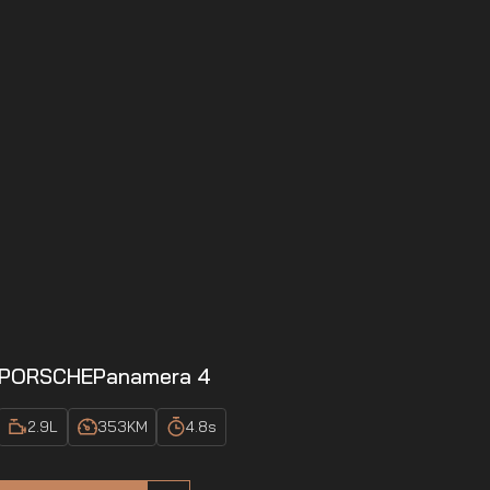
PORSCHE
Panamera 4
2.9
L
353
KM
4.8
s