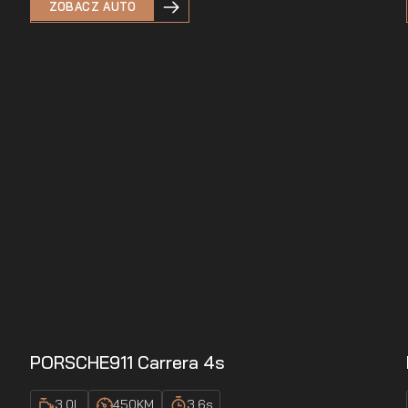
ZOBACZ AUTO
PORSCHE
911 Carrera 4s
3.0
L
450
KM
3.6
s