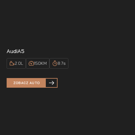
Audi
A5
2.0
L
150
KM
8.7
s
ZOBACZ AUTO