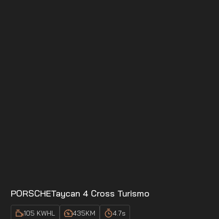
PORSCHE
Taycan 4 Cross Turismo
105 KWH
L
435
KM
4.7
s