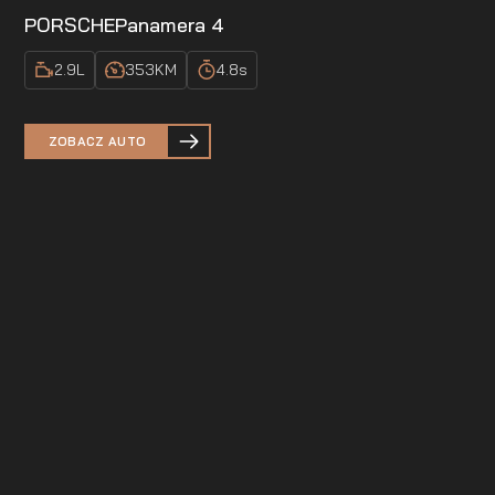
PORSCHE
Panamera 4
2.9
L
353
KM
4.8
s
ZOBACZ AUTO