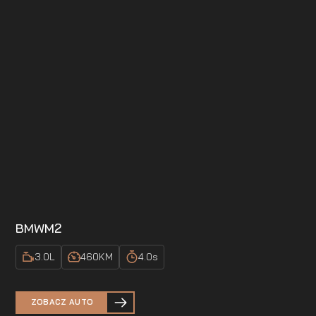
BMW
M2
3.0
L
460
KM
4.0
s
ZOBACZ AUTO