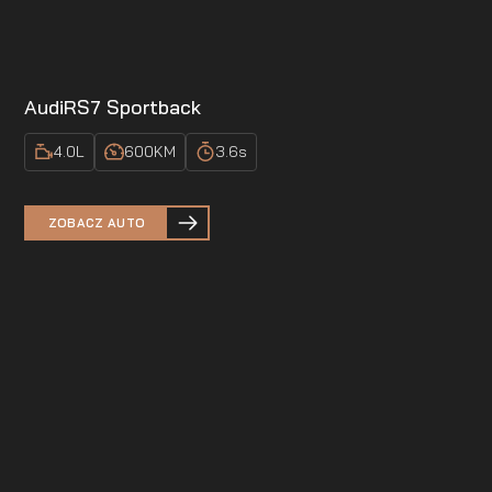
Audi
RS7 Sportback
4.0
L
600
KM
3.6
s
ZOBACZ AUTO