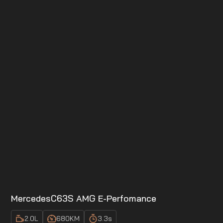
Mercedes
C63S AMG E-Perfomance
2.0
L
680
KM
3.3
s