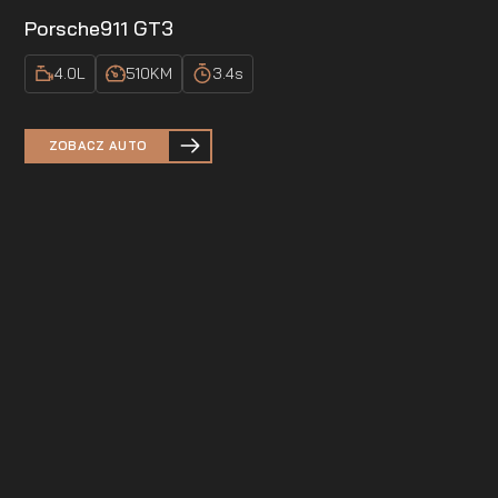
Porsche
911 GT3
4.0
L
510
KM
3.4
s
ZOBACZ AUTO