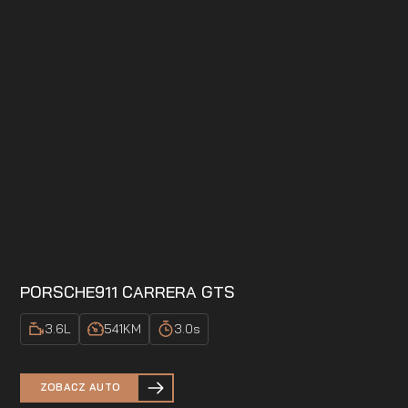
PORSCHE
911 CARRERA GTS
3.6
L
541
KM
3.0
s
ZOBACZ AUTO