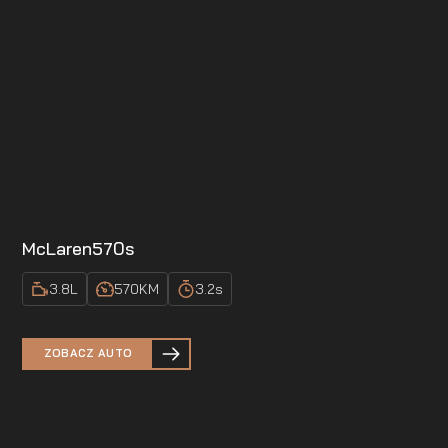
McLaren
570s
3.8
L
570
KM
3.2
s
ZOBACZ AUTO