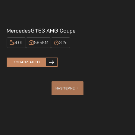
Mercedes
GT63 AMG Coupe
4.0
L
585
KM
3.2
s
ZOBACZ AUTO
NASTĘPNE