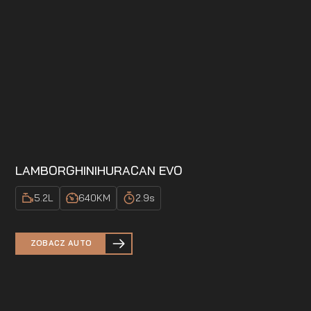
LAMBORGHINI
HURACAN EVO
5.2
L
640
KM
2.9
s
ZOBACZ AUTO