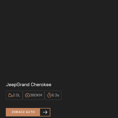
Jeep
Grand Cherokee
2.0
L
380
KM
6.3
s
ZOBACZ AUTO