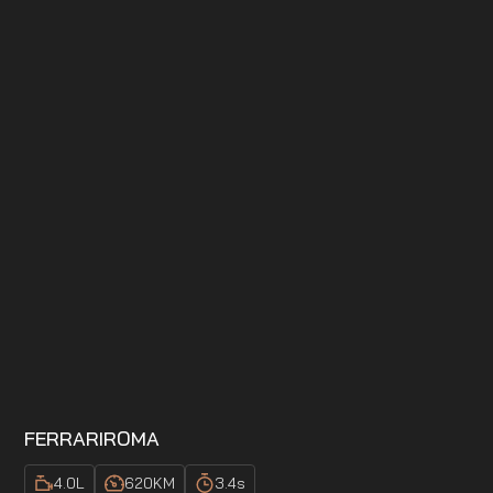
FERRARI
ROMA
4.0
L
620
KM
3.4
s