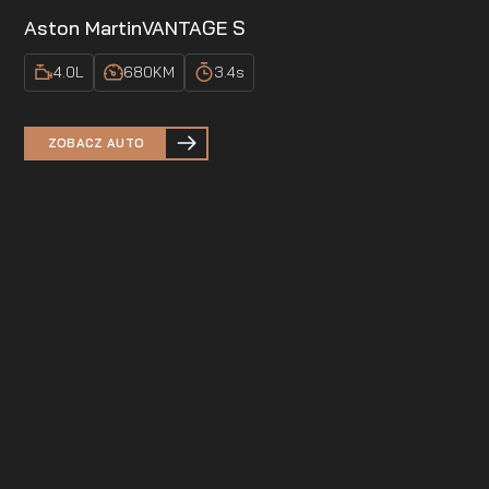
Aston Martin
VANTAGE S
4.0
L
680
KM
3.4
s
ZOBACZ AUTO