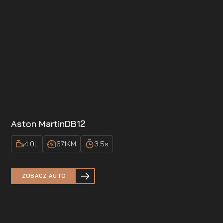
Aston Martin
DB12
4.0
L
671
KM
3.5
s
ZOBACZ AUTO