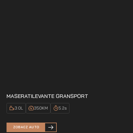
MASERATI
LEVANTE GRANSPORT
3.0
L
350
KM
5.2
s
ZOBACZ AUTO