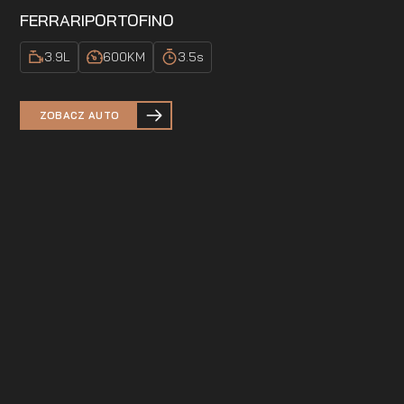
FERRARI
PORTOFINO
3.9
L
600
KM
3.5
s
ZOBACZ AUTO