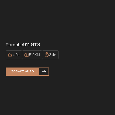
Porsche
911 GT3
4.0
L
510
KM
3.4
s
ZOBACZ AUTO