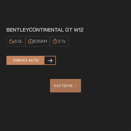
BENTLEY
CONTINENTAL GT W12
6.0
L
635
KM
3.7
s
ZOBACZ AUTO
NASTĘPNE