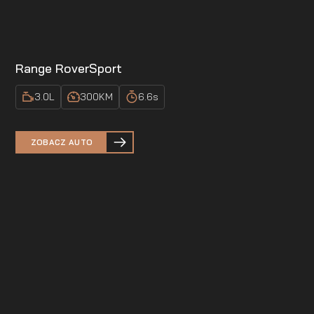
Range Rover
Sport
3.0
L
300
KM
6.6
s
ZOBACZ AUTO