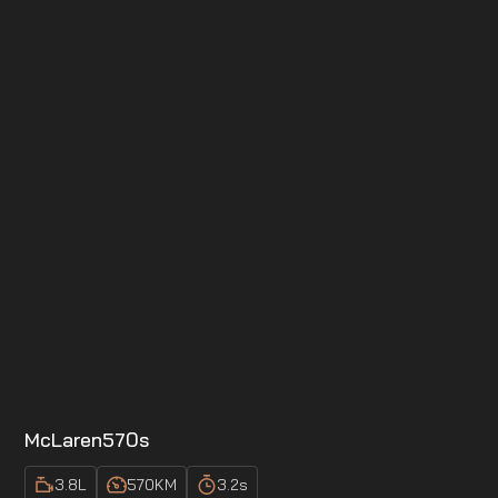
McLaren
570s
3.8
L
570
KM
3.2
s