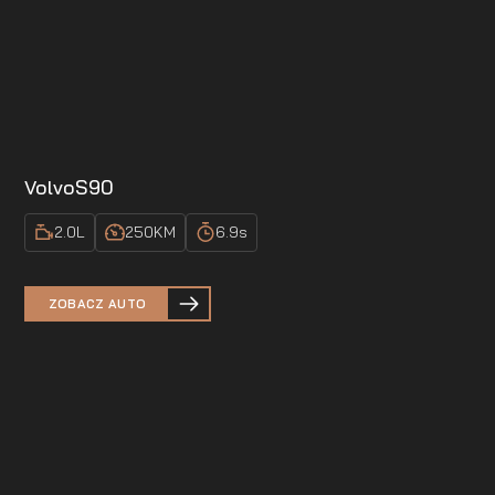
Volvo
S90
2.0
L
250
KM
6.9
s
ZOBACZ AUTO