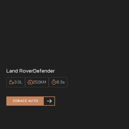
Land Rover
Defender
3.0
L
250
KM
8.3
s
ZOBACZ AUTO