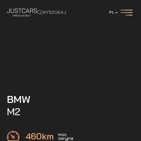
WYSZUKAJ
PL
BMW
M2
460
km
moc
seryjna