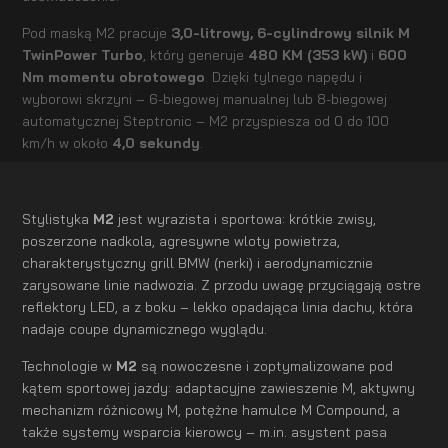
Pod maską M2 pracuje
3,0-litrowy, 6-cylindrowy silnik M
TwinPower Turbo
, który generuje
480 KM (353 kW)
i
600
Nm momentu obrotowego
. Dzięki tylnego napędu i
wyborowi skrzyni – 6-biegowej manualnej lub 8-biegowej
automatycznej Steptronic – M2 przyspiesza od 0 do 100
km/h w około
4,0 sekundy
.
Stylistyka
M2
jest wyrazista i sportowa: krótkie zwisy,
poszerzone nadkola, agresywne wloty powietrza,
charakterystyczny grill BMW (nerki) i aerodynamicznie
zarysowane linie nadwozia. Z przodu uwagę przyciągają ostre
reflektory LED, a z boku – lekko opadająca linia dachu, która
nadaje coupe dynamicznego wyglądu.
Technologie w
M2
są nowoczesne i zoptymalizowane pod
kątem sportowej jazdy: adaptacyjne zawieszenie M, aktywny
mechanizm różnicowy M, potężne hamulce M Compound, a
także systemy wsparcia kierowcy – m.in. asystent pasa