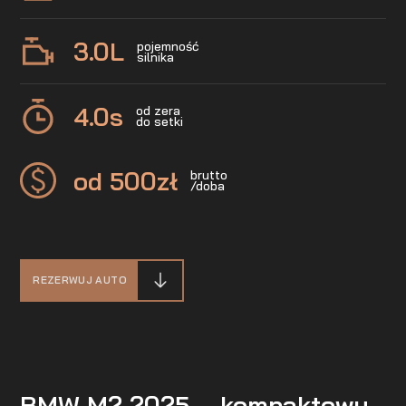
3.0
L
pojemność
silnika
4.0
s
od zera
do setki
od 500
zł
brutto
/doba
REZERWUJ AUTO
BMW M2 2025 – kompaktowy