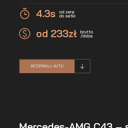
4.3
s
od zera
do setki
od 233
zł
brutto
/doba
REZERWUJ AUTO
Mercedes-AMG C43 – s