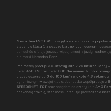
Mercedes-AMG C43
to wyjątkowa konfiguracja popularn
elegancję klasy C z jeszcze bardziej podniesionymi osiągam
samochód oferuje jeszcze więcej emocji z jazdy, zachowują
dla marki Mercedes-Benz.
Pod maską pracuje
3.0-litrowy silnik V6 biturbo
, który 
około
450 KM
oraz około
600 Nm momentu obrotoweg
przyspieszenie od
0 do 100 km/h w około 4,3 sekundy
,
dynamicznym w swojej klasie. Jednostka współpracuje z
9
SPEEDSHIFT TCT
oraz napędem na cztery koła
AMG Per
doskonałą trakcję, stabilność i precyzję prowadzenia nie