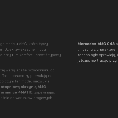
ego modelu AMG, która łączy
Mercedes-AMG C43
t
i. Dzięki zwiększonej mocy,
limuzyny z charaktere
c przy tym komfort i prestiż typowy
technologie sprawiają, 
jeździe, nie tracąc prz
w tej wersji został wzmocniony do
o
. Takie parametry pozwalają na
 co czyni ten model niezwykle
-stopniową skrzynią AMG
formance 4MATIC
, zapewniając
zależnie od warunków drogowych.