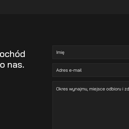
mochód
o nas.