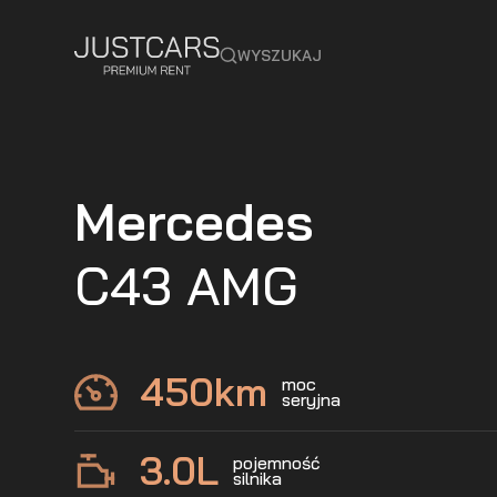
WYSZUKAJ
Mercedes
C43 AMG
450
km
moc
seryjna
3.0
L
pojemność
silnika