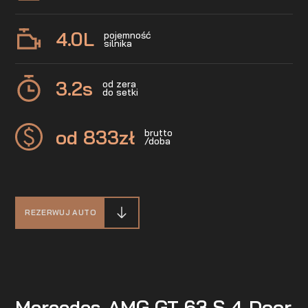
4.0
L
pojemność
silnika
3.2
s
od zera
do setki
od 833
zł
brutto
/doba
REZERWUJ AUTO
Mercedes-AMG GT 63 S 4-Door