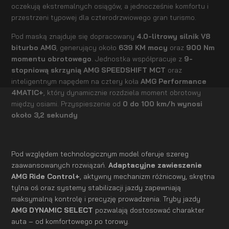
oczekują ekstremalnych osiągów, a jednocześnie komfortu i
przestrzeni typowej dla czterodrzwiowego gran turismo.
Pod maską znajduje się dopracowany
4.0-litrowy silnik V8
biturbo AMG
, generujący około
639 KM mocy
oraz
900 Nm
momentu obrotowego
. Jednostka współpracuje z
9-
stopniową skrzynią AMG SPEEDSHIFT MCT
oraz
inteligentnym napędem na cztery koła
AMG Performance
4MATIC+
, który dynamicznie rozdziela moment obrotowy
między osiami. Przyspieszenie od
0 do 100 km/h wynosi
około 3,2 sekundy
Pod względem technologicznym model oferuje szereg
zaawansowanych rozwiązań.
Adaptacyjne zawieszenie
AMG Ride Control+
, aktywny mechanizm różnicowy, skrętna
tylna oś oraz systemy stabilizacji jazdy zapewniają
maksymalną kontrolę i precyzję prowadzenia. Tryby jazdy
AMG DYNAMIC SELECT
pozwalają dostosować charakter
auta – od komfortowego po torowy.