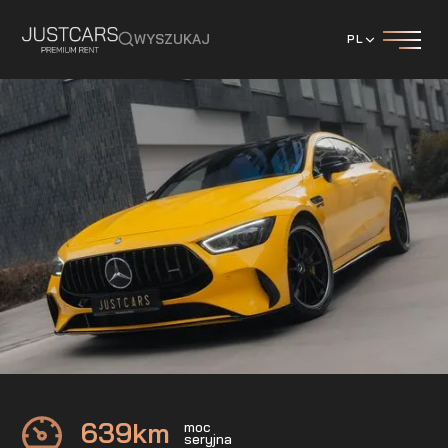
WYSZUKAJ
PL
Mercedes
GT63S 4DOOR AMG
639
km
moc
seryjna