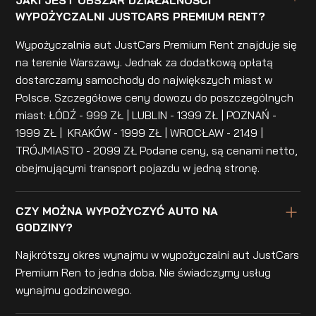
JAKI JEST OBSZAR DZIAŁALNOŚCI
WYPOŻYCZALNI JUSTCARS PREMIUM RENT?
Wypożyczalnia aut JustCars Premium Rent znajduje się
na terenie Warszawy. Jednak za dodatkową opłatą
dostarczamy samochody do największych miast w
Polsce. Szczegółowe ceny dowozu do poszczególnych
miast: ŁÓDŹ - 999 ZŁ | LUBLIN - 1399 ZŁ | POZNAŃ -
1999 ZŁ | KRAKÓW - 1999 ZŁ | WROCŁAW - 2149 |
TRÓJMIASTO - 2099 ZŁ Podane ceny, są cenami netto,
obejmującymi transport pojazdu w jedną stronę.
CZY MOŻNA WYPOŻYCZYĆ AUTO NA
GODZINY?
Najkrótszy okres wynajmu w wypożyczalni aut JustCars
Premium Ren to jedna doba. Nie świadczymy usług
wynajmu godzinowego.