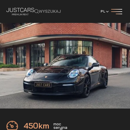
WYSZUKAJ
PL
PORSCHE
911 Carrera 4s
450
km
moc
seryjna