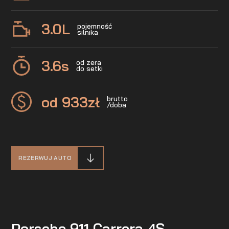
3.0
L
pojemność
silnika
3.6
s
od zera
do setki
od 933
zł
brutto
/doba
REZERWUJ AUTO
Porsche 911 Carrera 4S –