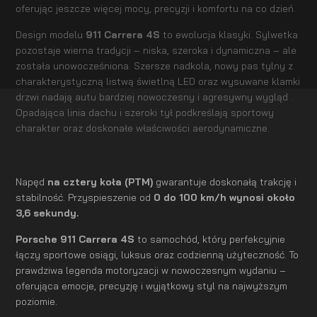
oferując jeszcze więcej mocy, precyzji i komfortu na co dzień.
Design modelu
911 Carrera 4S
to ewolucja klasyki. Sylwetka
pozostaje wierna tradycji – niska, szeroka i dynamiczna – ale
została unowocześniona. Szersze nadkola, nowy pas tylny z
charakterystyczną listwą świetlną LED oraz wysuwane klamki
drzwi nadają autu bardziej nowoczesny i agresywny wygląd .
Opadająca linia dachu i szeroki tył podkreślają sportowy
charakter oraz doskonałe właściwości aerodynamiczne.
Napęd
na cztery koła (PTM)
gwarantuje doskonałą trakcję i
stabilność. Przyspieszenie od
0 do 100 km/h wynosi około
3,6 sekundy.
Porsche 911 Carrera 4S
to samochód, który perfekcyjnie
łączy sportowe osiągi, luksus oraz codzienną użyteczność. To
prawdziwa legenda motoryzacji w nowoczesnym wydaniu –
oferująca emocje, precyzję i wyjątkowy styl na najwyższym
poziomie.