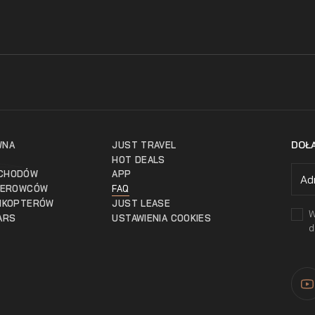
DOŁ
WNA
JUST TRAVEL
HOT DEALS
CHODÓW
APP
IEROWCÓW
FAQ
IKOPTERÓW
JUST LEASE
W
ARS
USTAWIENIA COOKIES
d