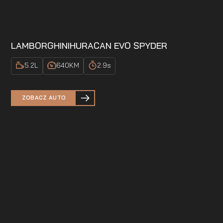
LAMBORGHINI
HURACAN EVO SPYDER
5.2
L
640
KM
2.9
s
ZOBACZ AUTO