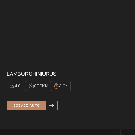
LAMBORGHINI
URUS
4.0
L
650
KM
3.6
s
ZOBACZ AUTO