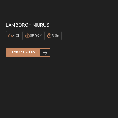
LAMBORGHINI
URUS
4.0
L
650
KM
3.6
s
ZOBACZ AUTO