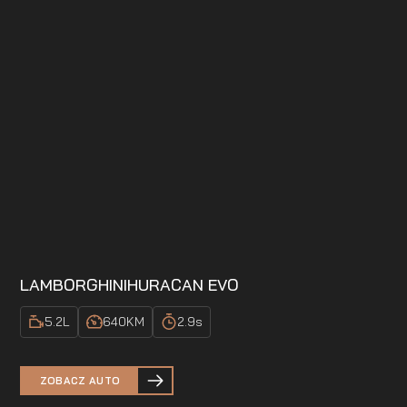
LAMBORGHINI
HURACAN EVO
5.2
L
640
KM
2.9
s
ZOBACZ AUTO