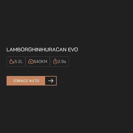
LAMBORGHINI
HURACAN EVO
5.2
L
640
KM
2.9
s
ZOBACZ AUTO