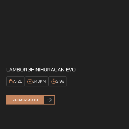
LAMBORGHINI
HURACAN EVO
5.2
L
640
KM
2.9
s
ZOBACZ AUTO