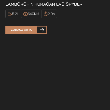
LAMBORGHINI
HURACAN EVO SPYDER
5.2
L
640
KM
2.9
s
ZOBACZ AUTO