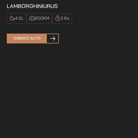
LAMBORGHINI
URUS
4.0
L
650
KM
3.6
s
ZOBACZ AUTO