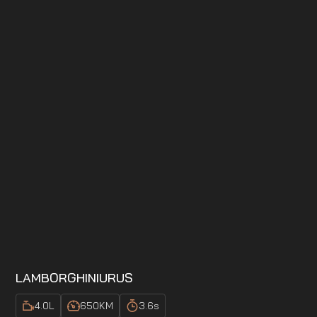
LAMBORGHINI
URUS
4.0
L
650
KM
3.6
s