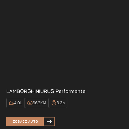
LAMBORGHINI
URUS Performante
4.0
L
666
KM
3.3
s
ZOBACZ AUTO