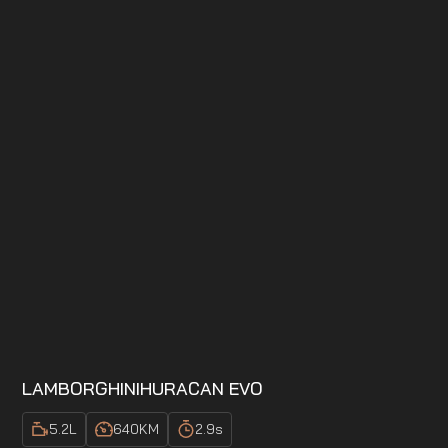
LAMBORGHINI
HURACAN EVO
5.2
L
640
KM
2.9
s