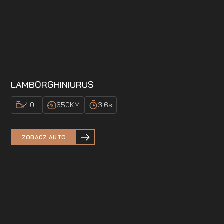
LAMBORGHINI
URUS
4.0
L
650
KM
3.6
s
ZOBACZ AUTO