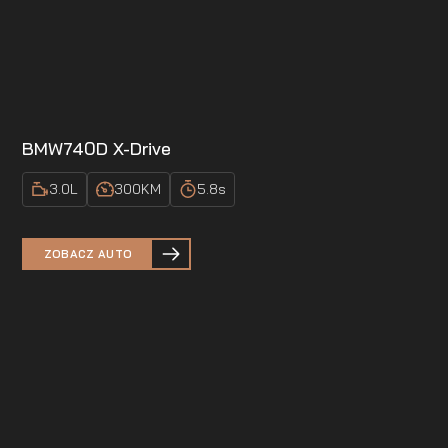
BMW
740D X-Drive
3.0
L
300
KM
5.8
s
ZOBACZ AUTO