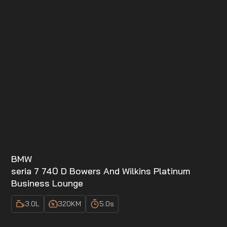
BMW
seria 7 740 D Bowers And Wilkins Platinum
Business Lounge
3.0
L
320
KM
5.0
s