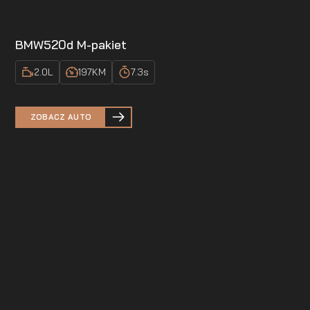
BMW
520d M-pakiet
2.0
L
197
KM
7.3
s
ZOBACZ AUTO