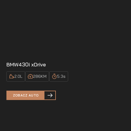
BMW
430i xDrive
2.0
L
286
KM
5.3
s
ZOBACZ AUTO