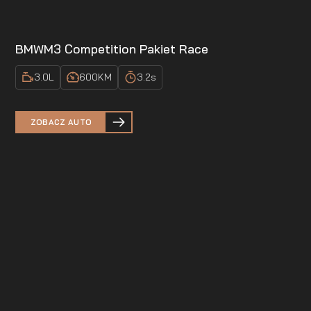
BMW
M3 Competition Pakiet Race
3.0
L
600
KM
3.2
s
ZOBACZ AUTO