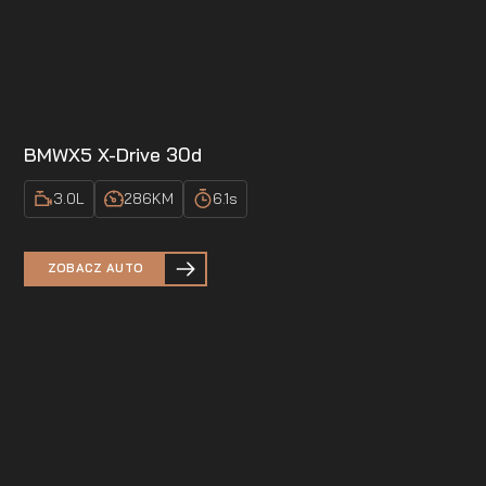
BMW
X5 X-Drive 30d
3.0
L
286
KM
6.1
s
ZOBACZ AUTO