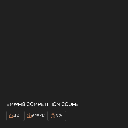
BMW
M8 COMPETITION COUPE
4.4
L
625
KM
3.2
s