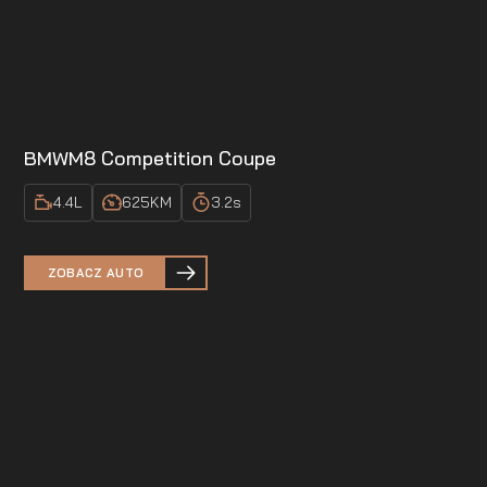
BMW
M8 Competition Coupe
4.4
L
625
KM
3.2
s
ZOBACZ AUTO