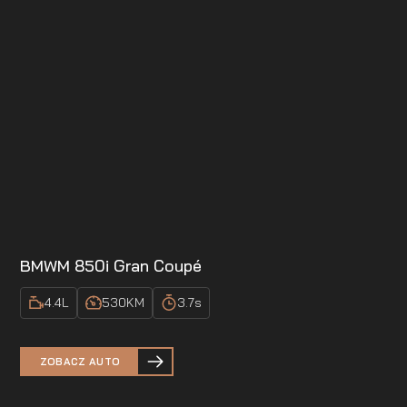
BMW
M 850i Gran Coupé
4.4
L
530
KM
3.7
s
ZOBACZ AUTO