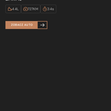
4.4
L
727
KM
3.4
s
ZOBACZ AUTO