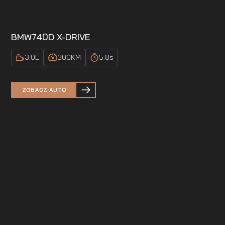
BMW
740D X-DRIVE
3.0
L
300
KM
5.8
s
ZOBACZ AUTO