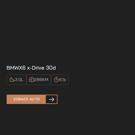
BMW
X6 x-Drive 30d
3.0
L
286
KM
6.1
s
ZOBACZ AUTO