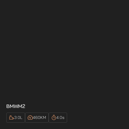
BMW
M2
3.0
L
460
KM
4.0
s