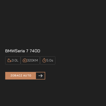
BMW
Seria 7 740D
3.0
L
320
KM
5.0
s
ZOBACZ AUTO