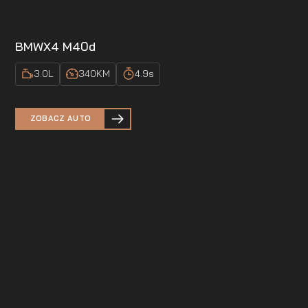
BMW
X4 M40d
3.0
L
340
KM
4.9
s
ZOBACZ AUTO