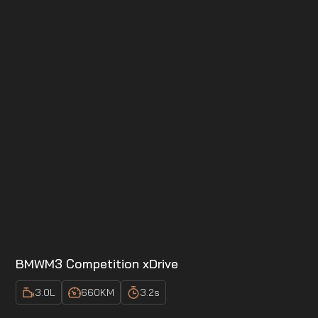
BMW
M3 Competition xDrive
3.0
L
660
KM
3.2
s