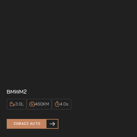
BMW
M2
3.0
L
460
KM
4.0
s
ZOBACZ AUTO