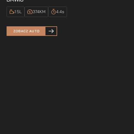
1.5
L
374
KM
4.4
s
ZOBACZ AUTO