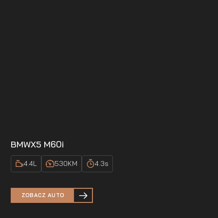
BMW
X5 M60i
4.4
L
530
KM
4.3
s
ZOBACZ AUTO