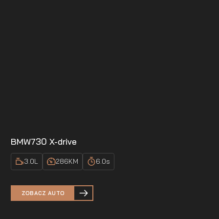
BMW
730 X-drive
3.0
L
286
KM
6.0
s
ZOBACZ AUTO