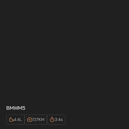
BMW
M5
4.4
L
727
KM
3.4
s