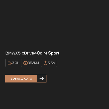
BMW
X5 xDrive40d M Sport
3.0
L
352
KM
5.5
s
ZOBACZ AUTO