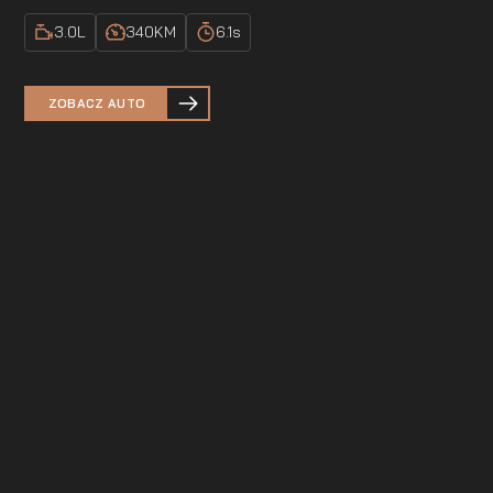
3.0
L
340
KM
6.1
s
ZOBACZ AUTO