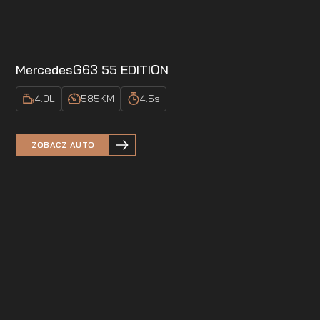
Mercedes
G63 55 EDITION
4.0
L
585
KM
4.5
s
ZOBACZ AUTO