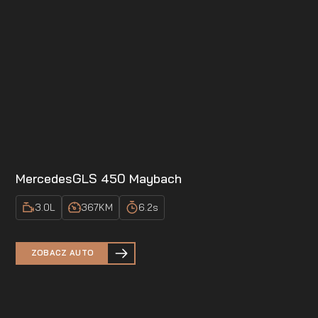
Mercedes
GLS 450 Maybach
3.0
L
367
KM
6.2
s
ZOBACZ AUTO