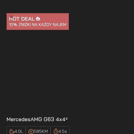
HOT DEAL
10%
ZNIŻKI NA KAŻDY NAJEM
Mercedes
AMG G63 4x4²
4.0
L
585
KM
4.5
s