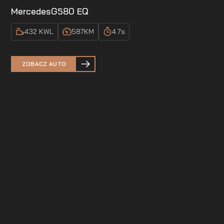
Mercedes
G580 EQ
432 KW
L
587
KM
4.7
s
ZOBACZ AUTO