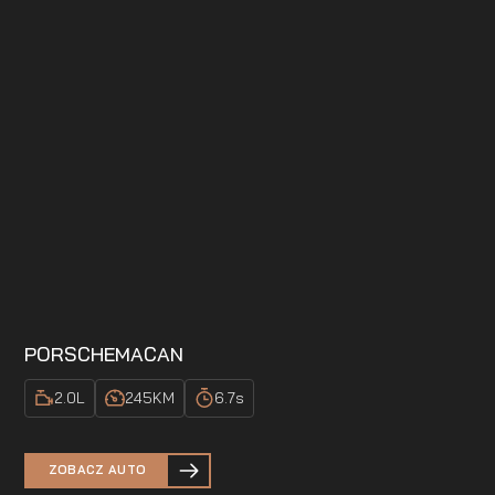
PORSCHE
MACAN
2.0
L
245
KM
6.7
s
ZOBACZ AUTO