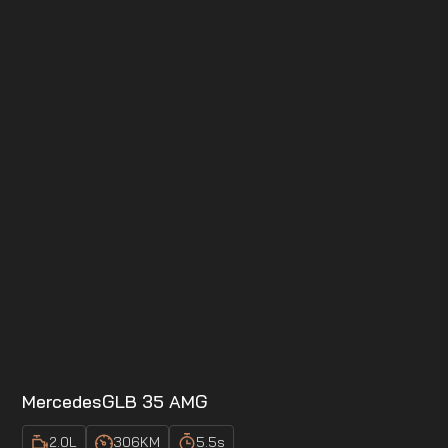
Mercedes
GLB 35 AMG
2.0
L
306
KM
5.5
s