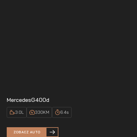
Mercedes
G400d
3.0
L
330
KM
6.4
s
ZOBACZ AUTO