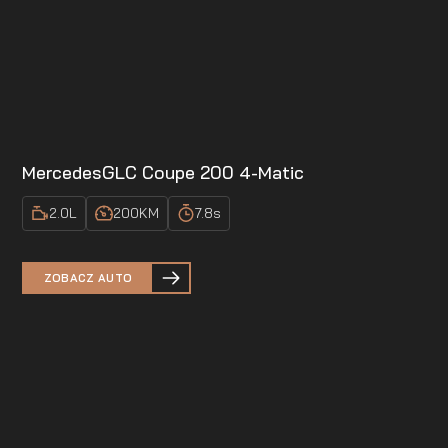
Mercedes
GLC Coupe 200 4-Matic
2.0
L
200
KM
7.8
s
ZOBACZ AUTO