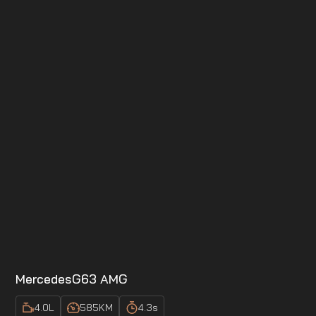
Mercedes
G63 AMG
4.0
L
585
KM
4.3
s