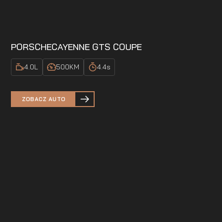
PORSCHE
CAYENNE GTS COUPE
4.0
L
500
KM
4.4
s
ZOBACZ AUTO