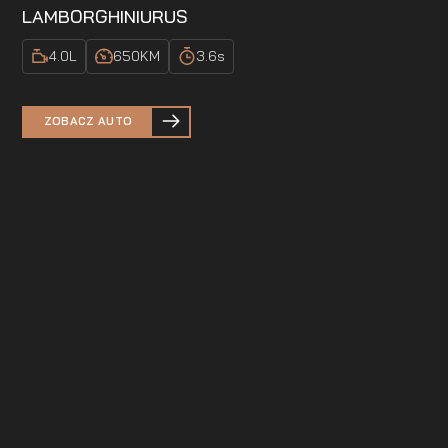
LAMBORGHINI
URUS
4.0
L
650
KM
3.6
s
ZOBACZ AUTO