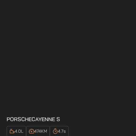
PORSCHE
CAYENNE S
4.0
L
474
KM
4.7
s