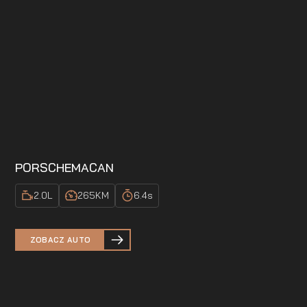
PORSCHE
MACAN
2.0
L
265
KM
6.4
s
ZOBACZ AUTO