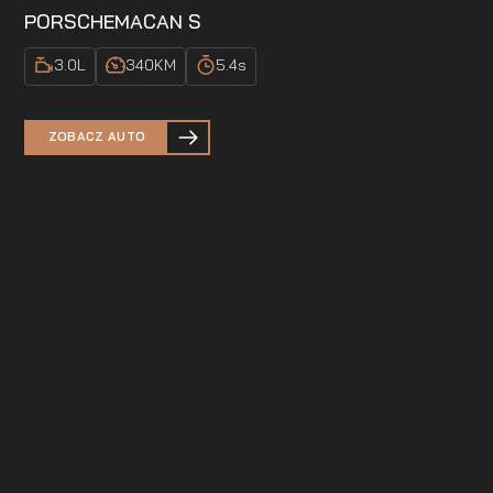
PORSCHE
MACAN S
3.0
L
340
KM
5.4
s
ZOBACZ AUTO