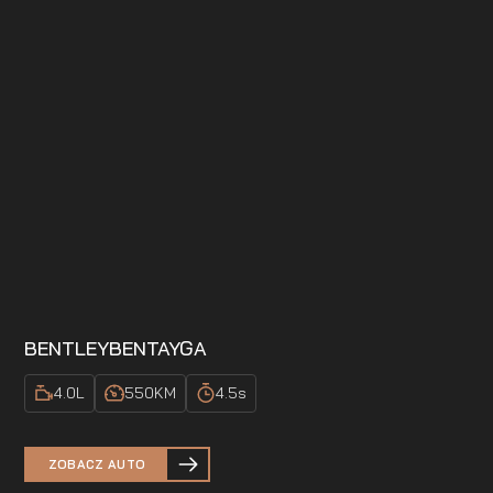
BENTLEY
BENTAYGA
4.0
L
550
KM
4.5
s
ZOBACZ AUTO