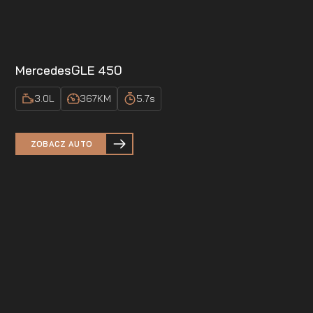
Mercedes
GLE 450
3.0
L
367
KM
5.7
s
ZOBACZ AUTO