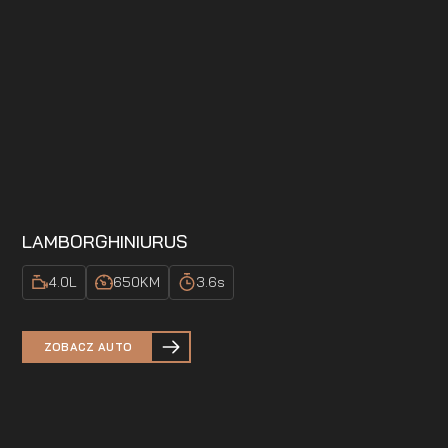
LAMBORGHINI
URUS
4.0
L
650
KM
3.6
s
ZOBACZ AUTO