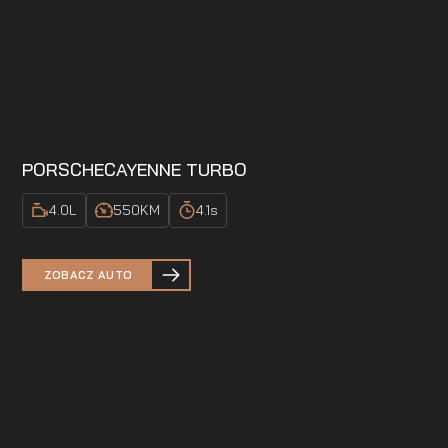
PORSCHE
CAYENNE TURBO
4.0
L
550
KM
4.1
s
ZOBACZ AUTO