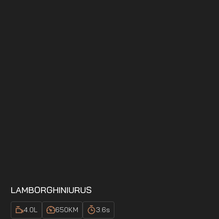
LAMBORGHINI
URUS
4.0
L
650
KM
3.6
s