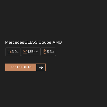
Mercedes
GLE53 Coupe AMG
3.0
L
435
KM
5.3
s
ZOBACZ AUTO