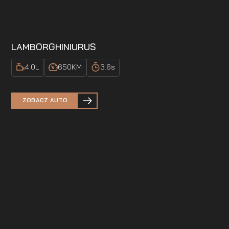
LAMBORGHINI
URUS
4.0
L
650
KM
3.6
s
ZOBACZ AUTO