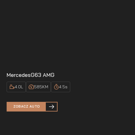
Mercedes
G63 AMG
4.0
L
585
KM
4.5
s
ZOBACZ AUTO