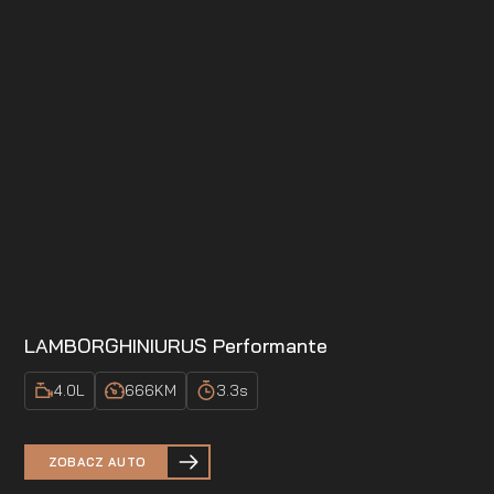
LAMBORGHINI
URUS Performante
4.0
L
666
KM
3.3
s
ZOBACZ AUTO