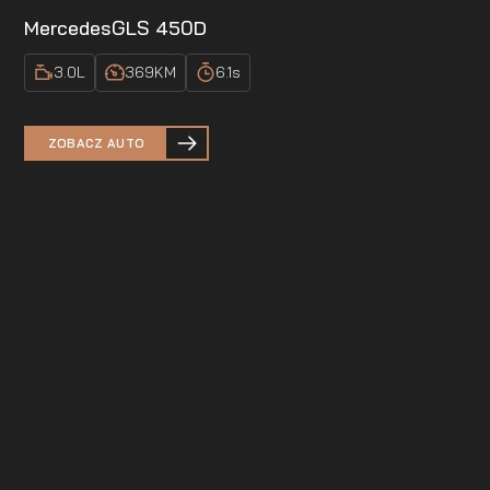
Mercedes
GLS 450D
3.0
L
369
KM
6.1
s
ZOBACZ AUTO