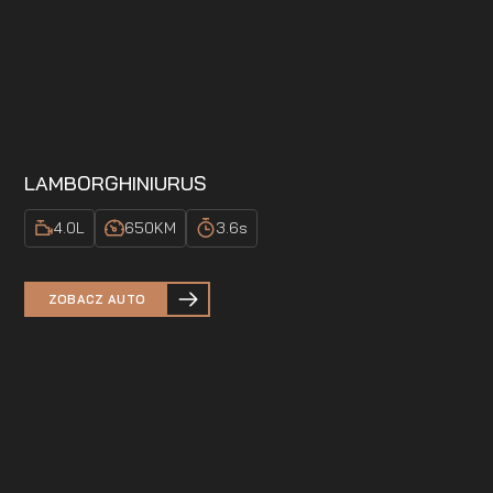
LAMBORGHINI
URUS
4.0
L
650
KM
3.6
s
ZOBACZ AUTO