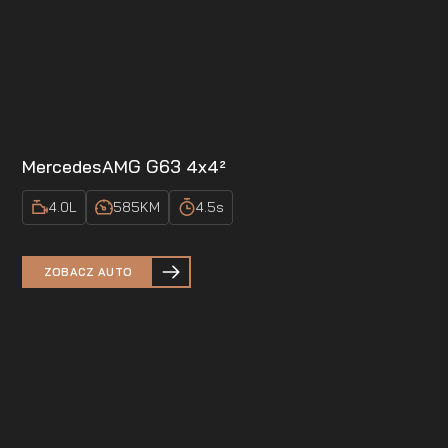
Mercedes
AMG G63 4x4²
4.0
L
585
KM
4.5
s
ZOBACZ AUTO