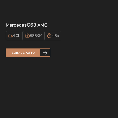
Mercedes
G63 AMG
4.0
L
585
KM
4.5
s
ZOBACZ AUTO