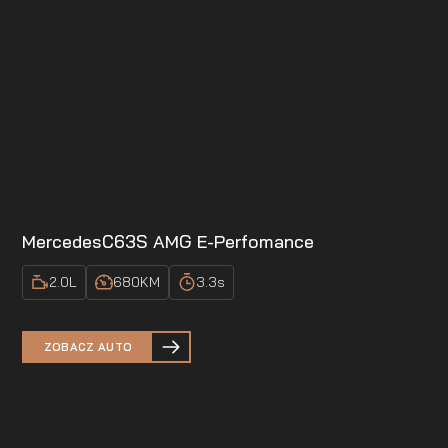
Mercedes
C63S AMG E-Perfomance
2.0
L
680
KM
3.3
s
ZOBACZ AUTO