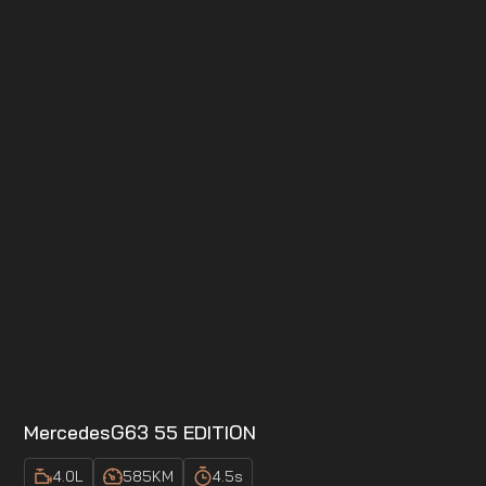
Mercedes
G63 55 EDITION
4.0
L
585
KM
4.5
s