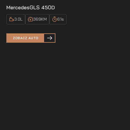
Mercedes
GLS 450D
3.0
L
369
KM
6.1
s
ZOBACZ AUTO