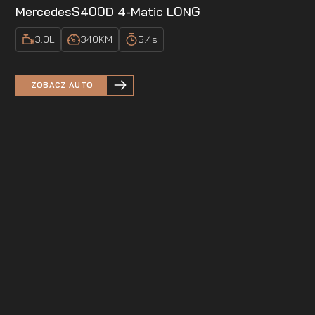
Mercedes
S400D 4-Matic LONG
3.0
L
340
KM
5.4
s
ZOBACZ AUTO