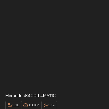
Mercedes
S400d 4MATIC
3.0
L
330
KM
5.4
s