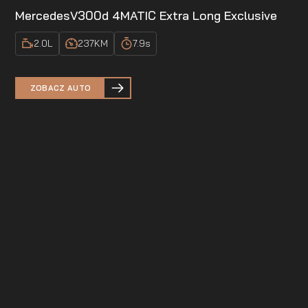
Mercedes
V300d 4MATIC Extra Long Exclusive
2.0
L
237
KM
7.9
s
ZOBACZ AUTO