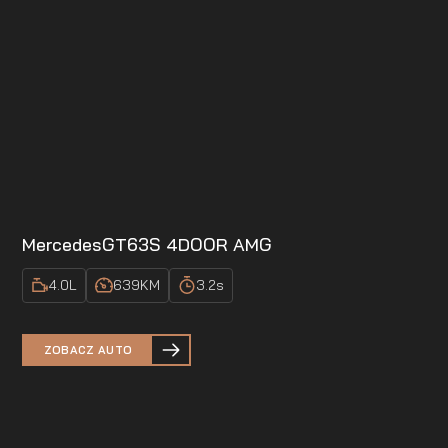
Mercedes
GT63S 4DOOR AMG
4.0
L
639
KM
3.2
s
ZOBACZ AUTO