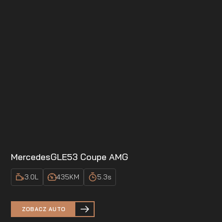
Mercedes
GLE53 Coupe AMG
3.0
L
435
KM
5.3
s
ZOBACZ AUTO