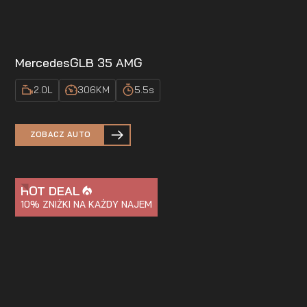
Mercedes
GLB 35 AMG
2.0
L
306
KM
5.5
s
ZOBACZ AUTO
HOT DEAL
10%
ZNIŻKI NA KAŻDY NAJEM