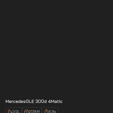
Mercedes
GLE 300d 4Matic
3.0
L
272
KM
6.9
s