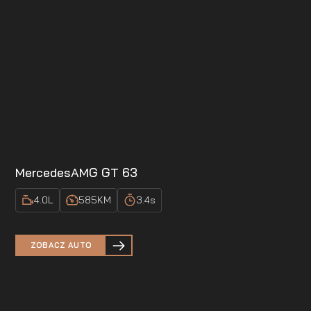
Mercedes
AMG GT 63
4.0
L
585
KM
3.4
s
ZOBACZ AUTO