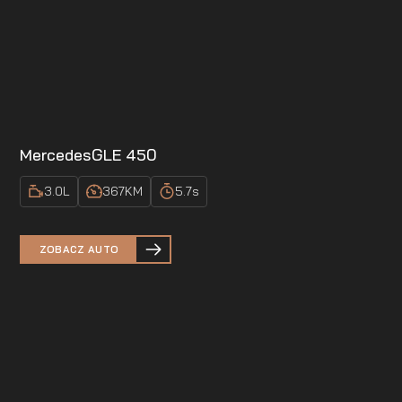
Mercedes
GLE 450
3.0
L
367
KM
5.7
s
ZOBACZ AUTO