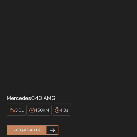
Mercedes
C43 AMG
3.0
L
450
KM
4.3
s
ZOBACZ AUTO