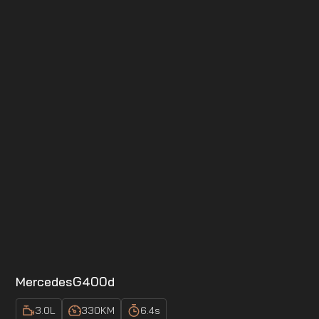
Mercedes
G400d
3.0
L
330
KM
6.4
s