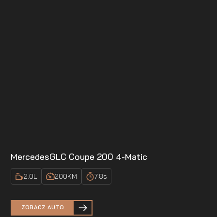
Mercedes
GLC Coupe 200 4-Matic
2.0
L
200
KM
7.8
s
ZOBACZ AUTO