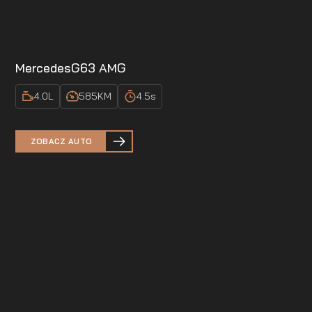
Mercedes
G63 AMG
4.0
L
585
KM
4.5
s
ZOBACZ AUTO