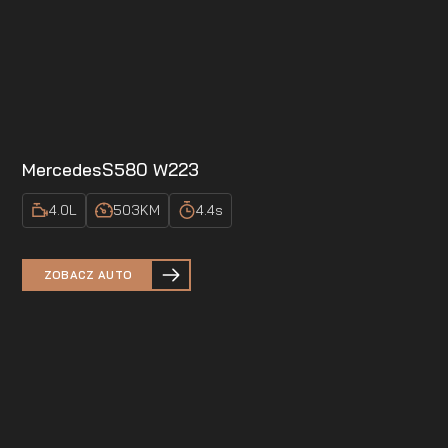
Mercedes
S580 W223
4.0
L
503
KM
4.4
s
ZOBACZ AUTO