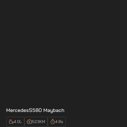
Mercedes
S580 Maybach
4.0
L
523
KM
4.8
s