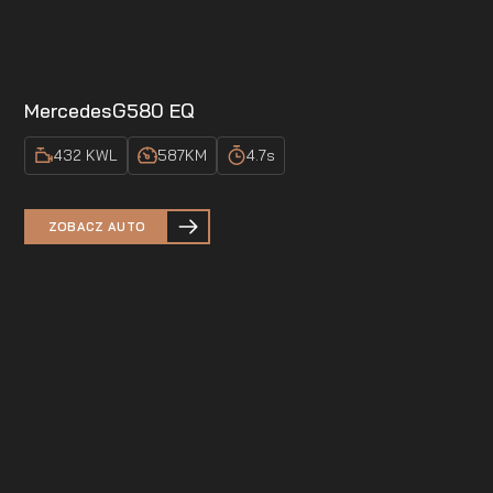
Mercedes
G580 EQ
432 KW
L
587
KM
4.7
s
ZOBACZ AUTO