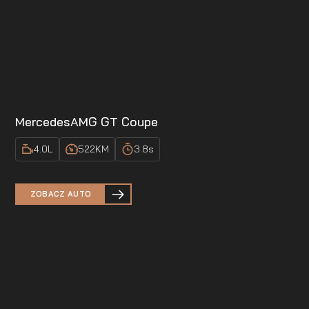
Mercedes
AMG GT Coupe
4.0
L
522
KM
3.8
s
ZOBACZ AUTO