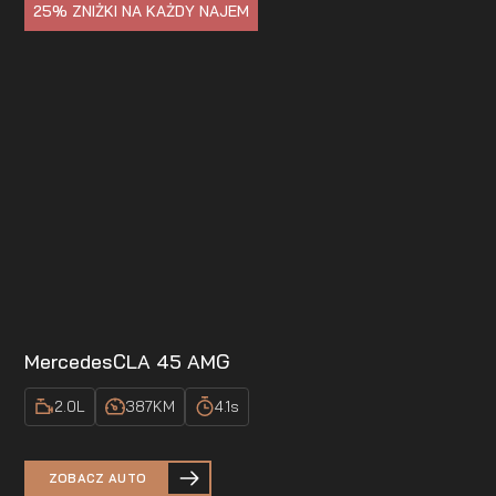
25%
ZNIŻKI NA KAŻDY NAJEM
Mercedes
CLA 45 AMG
2.0
L
387
KM
4.1
s
ZOBACZ AUTO