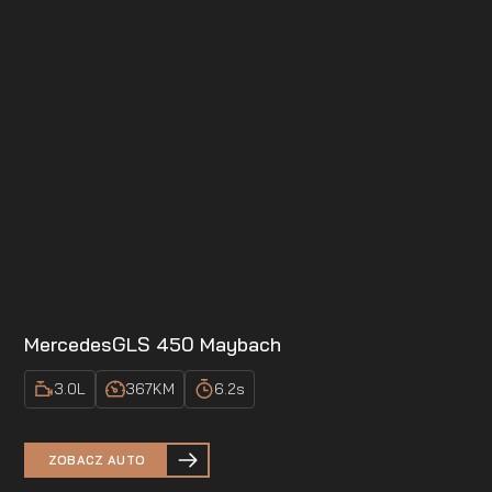
Mercedes
GLS 450 Maybach
3.0
L
367
KM
6.2
s
ZOBACZ AUTO