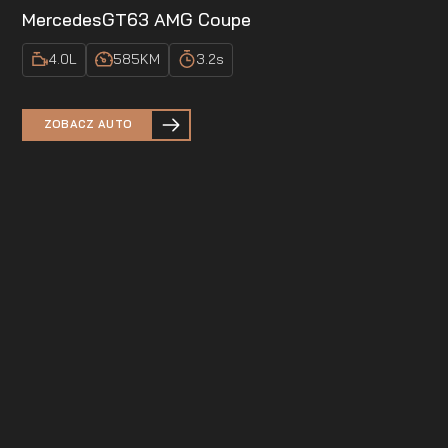
Mercedes
GT63 AMG Coupe
4.0
L
585
KM
3.2
s
ZOBACZ AUTO