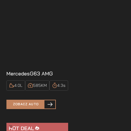
Mercedes
G63 AMG
4.0
L
585
KM
4.3
s
ZOBACZ AUTO
HOT DEAL