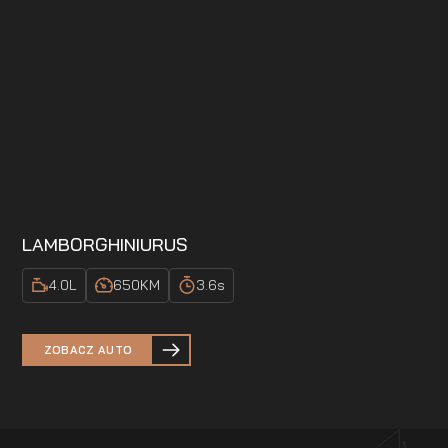
LAMBORGHINI
URUS
4.0
L
650
KM
3.6
s
ZOBACZ AUTO