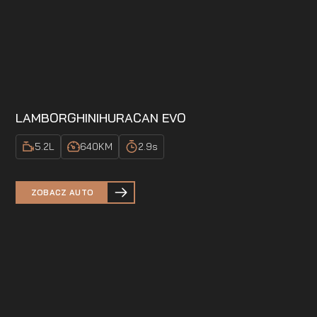
LAMBORGHINI
HURACAN EVO
5.2
L
640
KM
2.9
s
ZOBACZ AUTO