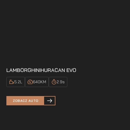
LAMBORGHINI
HURACAN EVO
5.2
L
640
KM
2.9
s
ZOBACZ AUTO