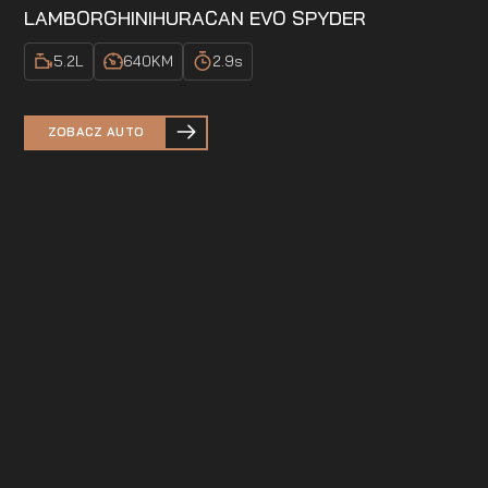
LAMBORGHINI
HURACAN EVO SPYDER
5.2
L
640
KM
2.9
s
ZOBACZ AUTO