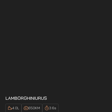
LAMBORGHINI
URUS
4.0
L
650
KM
3.6
s