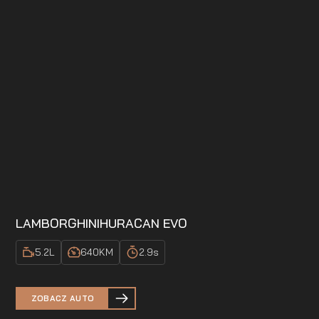
LAMBORGHINI
HURACAN EVO
5.2
L
640
KM
2.9
s
ZOBACZ AUTO