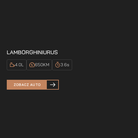
LAMBORGHINI
URUS
4.0
L
650
KM
3.6
s
ZOBACZ AUTO