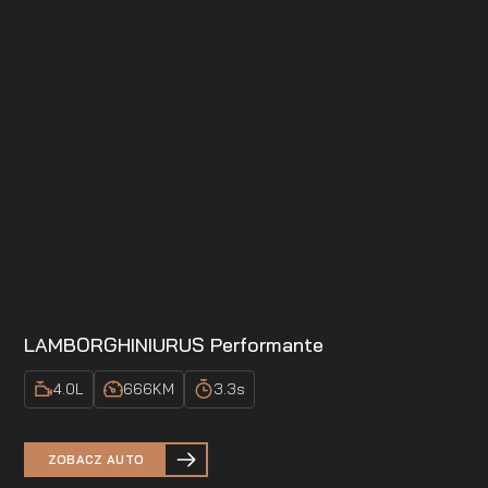
LAMBORGHINI
URUS Performante
4.0
L
666
KM
3.3
s
ZOBACZ AUTO