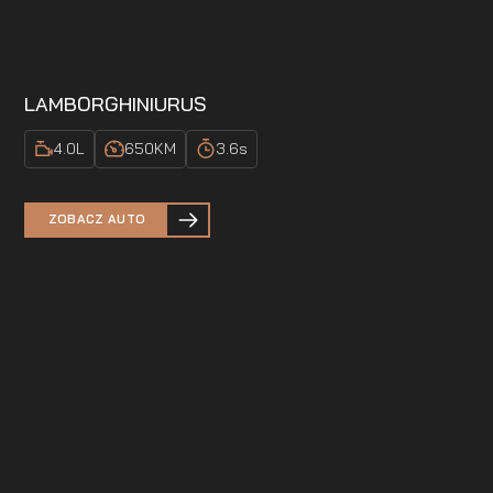
LAMBORGHINI
URUS
4.0
L
650
KM
3.6
s
ZOBACZ AUTO