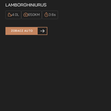
LAMBORGHINI
URUS
4.0
L
650
KM
3.6
s
ZOBACZ AUTO