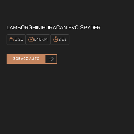
LAMBORGHINI
HURACAN EVO SPYDER
5.2
L
640
KM
2.9
s
ZOBACZ AUTO