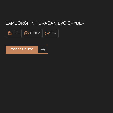
LAMBORGHINI
HURACAN EVO SPYDER
5.2
L
640
KM
2.9
s
ZOBACZ AUTO