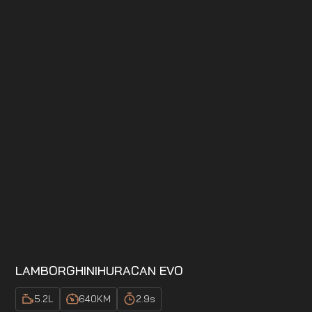
LAMBORGHINI
HURACAN EVO
5.2
L
640
KM
2.9
s