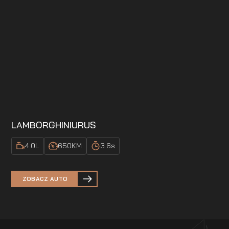
LAMBORGHINI
URUS
4.0
L
650
KM
3.6
s
ZOBACZ AUTO