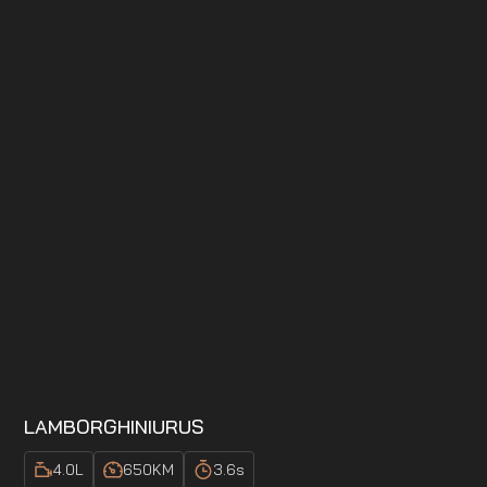
LAMBORGHINI
URUS
4.0
L
650
KM
3.6
s