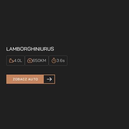
LAMBORGHINI
URUS
4.0
L
650
KM
3.6
s
ZOBACZ AUTO