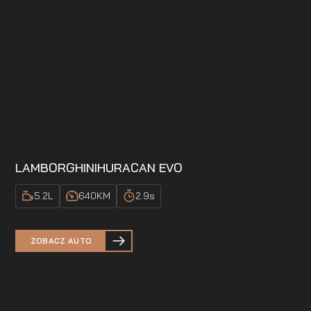
LAMBORGHINI
HURACAN EVO
5.2
L
640
KM
2.9
s
ZOBACZ AUTO