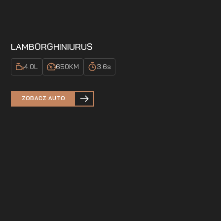
LAMBORGHINI
URUS
4.0
L
650
KM
3.6
s
ZOBACZ AUTO