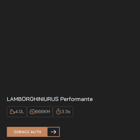
LAMBORGHINI
URUS Performante
4.0
L
666
KM
3.3
s
ZOBACZ AUTO