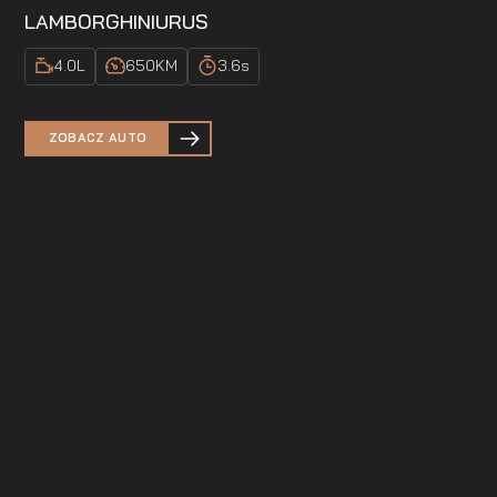
LAMBORGHINI
URUS
4.0
L
650
KM
3.6
s
ZOBACZ AUTO