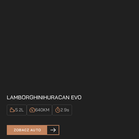
LAMBORGHINI
HURACAN EVO
5.2
L
640
KM
2.9
s
ZOBACZ AUTO