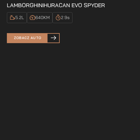
LAMBORGHINI
HURACAN EVO SPYDER
5.2
L
640
KM
2.9
s
ZOBACZ AUTO