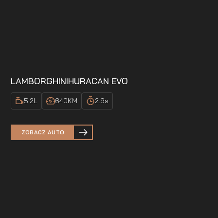
LAMBORGHINI
HURACAN EVO
5.2
L
640
KM
2.9
s
ZOBACZ AUTO