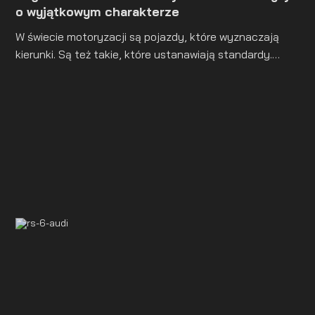
o wyjątkowym charakterze
W świecie motoryzacji są pojazdy, które wyznaczają
kierunki. Są też takie, które ustanawiają standardy.
Bugatti Chiron 110 ANS należy do tej drugiej kategorii. To
wyjątkowa, limitowana edycja powstała z okazji 110-
lecia istnienia marki, będąca świadectwem
niezrównanego kunsztu inżynieryjnego oraz
wyrafinowanego podejścia do estetyki, osiągów i
dziedzictwa.