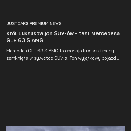
JUSTCARS PREMIUM NEWS
Król Luksusowych SUV-ów - test Mercedesa
GLE 63 S AMG
Mercedes GLE 63 S AMG to esencja luksusu i mocy
zamknięta w sylwetce SUV-a. Ten wyjątkowy pojazd
łączy w sobie najwyższej klasy komfort z imponującymi
osiągami. Zaprojektowany z dbałością o najdrobniejsze
szczegóły, Mercedes GLE 63 S AMG wyróżnia się nie
tylko eleganckim, sportowym designem, ale także
zaawansowanymi technologiami, które podnoszą
standardy w swojej klasie.