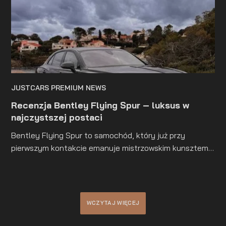
JUSTCARS PREMIUM NEWS
Recenzja Bentley Flying Spur – luksus w
najczystszej postaci
Bentley Flying Spur to samochód, który już przy
pierwszym kontakcie emanuje mistrzowskim kunsztem.
Jego elegancka sylwetka to perfekcyjne połączenie
klasycznych linii z nowoczesnym designem. Z całą
pewnością jest pojazdem dla najbardziej wymagających
miłośników luksusowej motoryzacji.
WCZYTAJ WIĘCEJ