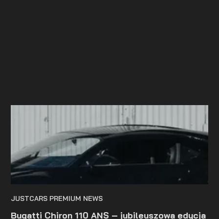
precyzją wykonania, która wyznacza standardy w
segmencie gran turismo. To nie jest pojazd dla każdego
– to propozycja dla osób świadomych wartości detalu,
rzemiosła i spójnej wizji estetycznej. Jego klasyczne
proporcje, wydłużona maska i elegancko opadająca linia
dachu tworzą harmonijną całość. Phantom Coupé nie
stara się przyciągać uwagi. To raczej samochód,
którego obecność buduje autorytet i podkreśla prestiż
właściciela.
JUSTCARS PREMIUM NEWS
Bugatti Chiron 110 ANS – jubileuszowa edycja