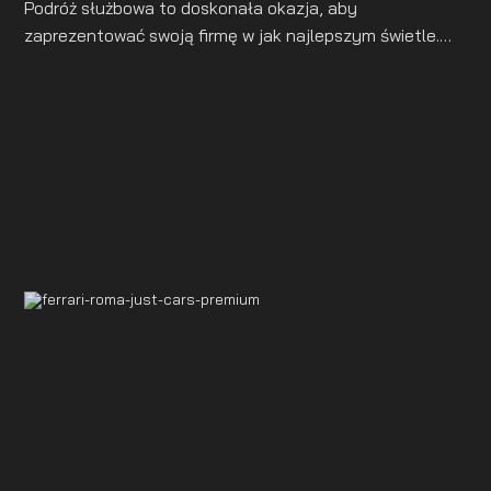
Podróż służbowa to doskonała okazja, aby
zaprezentować swoją firmę w jak najlepszym świetle.
Szczególnie ważne jest pierwsze wrażenie, które może
zadecydować o dalszej współpracy. Jednym z
elementów budowania prestiżowego wizerunku jest
wybór odpowiedniego środka transportu. Luksusowy
samochód zapewnia komfort i stanowi jasny symbol
profesjonalizmu, statusu i troski o szczegóły.