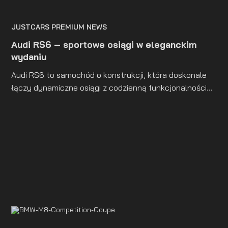
JUSTCARS PREMIUM NEWS
Audi RS6 – sportowe osiągi w eleganckim
wydaniu
Audi RS6 to samochód o konstrukcji, która doskonale
łączy dynamiczne osiągi z codzienną funkcjonalnością.
Model ten, choć formalnie sklasyfikowany jako
luksusowe kombi, funkcjonuje na granicy dwóch
światów. Łączy komfort klasy premium oraz
bezkompromisowość wydajności rodem z toru
wyścigowego.