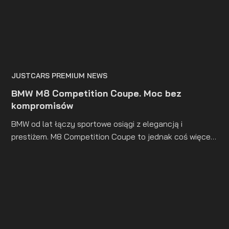
JUSTCARS PREMIUM NEWS
BMW M8 Competition Coupe. Moc bez
kompromisów
BMW od lat łączy sportowe osiągi z elegancją i
prestiżem. M8 Competition Coupe to jednak coś więcej
niż tylko luksusowy samochód o sportowym
charakterze. Z jednej strony mamy tu perfekcyjnie
dopracowaną sylwetkę, która przyciąga spojrzenia, z
drugiej – 625 KM czystej mocy, które wciskają w fotel
przy każdym wciśnięciu gazu.