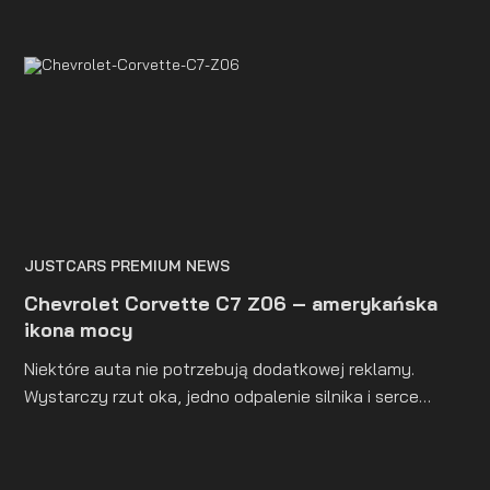
JUSTCARS PREMIUM NEWS
Chevrolet Corvette C7 Z06 – amerykańska
ikona mocy
Niektóre auta nie potrzebują dodatkowej reklamy.
Wystarczy rzut oka, jedno odpalenie silnika i serce
zaczyna bić szybciej. Chevrolet Corvette C7 Z06 to
bezkompromisowe połączenie surowej amerykańskiej
siły i precyzyjprowadzenia, które może równać się z