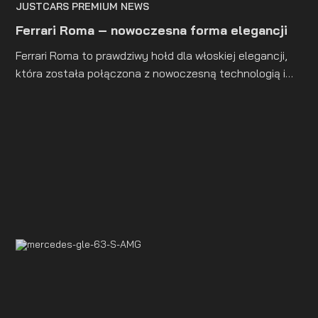
JUSTCARS PREMIUM NEWS
Ferrari Roma – nowoczesna forma elegancji
Ferrari Roma to prawdziwy hołd dla włoskiej elegancji,
która została połączona z nowoczesną technologią i
sportowym dziedzictwem marki. Premiera tego modelu
miała miejsce w 2019 roku, a sam samochód od razu
zdobył uznanie jako jedno z najpiękniejszych i
najbardziej stylowych dzieł w ofercie Ferrari. Roma,
nazwana na cześć stolicy Włoch, symbolizuje styl życia
charakteryzujący Rzym lat 50. i 60. XX wieku – pełen
wyrafinowania, luksusu i dynamizmu.