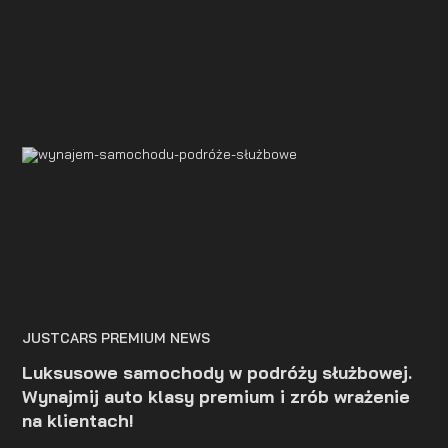
najlepszymi europejskimi maszynami. Wystarczy, że
spojrzysz na tę bestię i już wiesz, że nie masz do
czynienia ze zwykłym samochodem. Masz przed sobą
samochód, który został zaprojektowany, by wzbudzać
emocje.
JUSTCARS PREMIUM NEWS
Luksusowe samochody w podróży służbowej.
Wynajmij auto klasy premium i zrób wrażenie
na klientach!