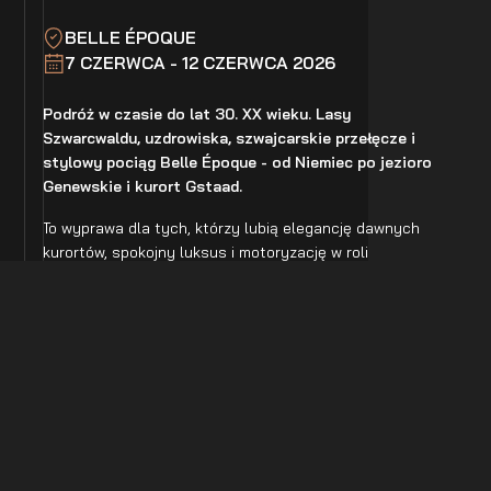
BELLE ÉPOQUE
7 CZERWCA - 12 CZERWCA 2026
Podróż w czasie do lat 30. XX wieku. Lasy
Szwarcwaldu, uzdrowiska, szwajcarskie przełęcze i
stylowy pociąg Belle Époque - od Niemiec po jezioro
Genewskie i kurort Gstaad.
To wyprawa dla tych, którzy lubią elegancję dawnych
kurortów, spokojny luksus i motoryzację w roli
przewodnika po europejskiej historii.
POBIERZ BROSZURĘ WYJAZDOWĄ