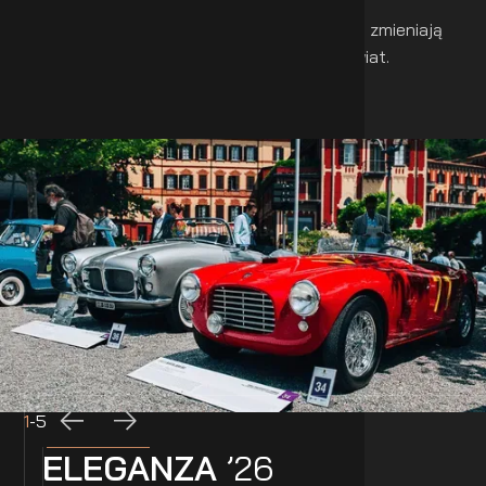
To nie są wycieczki, to doświadczenia, które zmieniają
sposób, w jaki patrzysz na jazdę, luksus i świat.
1
-
5
ELEGANZA
’26