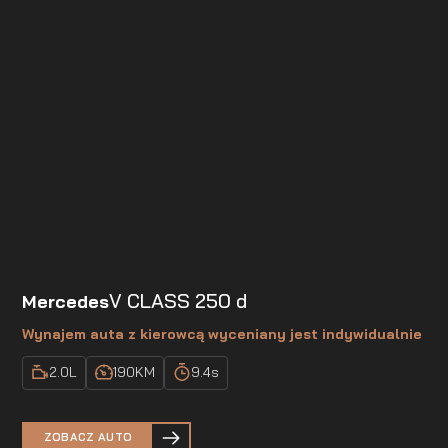
V CLASS 250 d
Mercedes
Wynajem auta z kierowcą wyceniany jest indywidualnie
2.0
L
190
KM
9.4
s
ZOBACZ AUTO