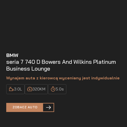
BMW
seria 7 740 D Bowers And Wilkins Platinum
Business Lounge
Wynajem auta z kierowcą wyceniany jest indywidualnie
3.0
L
320
KM
5.0
s
ZOBACZ AUTO