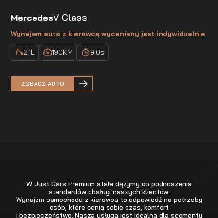
V Class
Mercedes
Wynajem auta z kierowcą wyceniany jest indywidualnie
2.1
L
190
KM
9.0
s
ZOBACZ AUTO
W Just Cars Premium stale dążymy do podnoszenia
standardów obsługi naszych klientów.
Wynajem samochodu z kierowcą to odpowiedź na potrzeby
osób, które cenią sobie czas, komfort
i bezpieczeństwo. Nasza usługa jest idealna dla segmentu