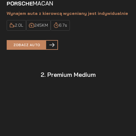
MACAN
PORSCHE
Wynajem auta z kierowcą wyceniany jest indywidualnie
2.0
L
245
KM
6.7
s
ZOBACZ AUTO
2. Premium Medium