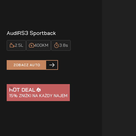
Audi
RS3 Sportback
2.5
L
400
KM
3.8
s
ZOBACZ AUTO
HOT DEAL
15%
ZNIŻKI NA KAŻDY NAJEM