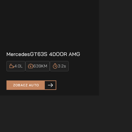
Mercedes
GT63S 4DOOR AMG
4.0
L
639
KM
3.2
s
ZOBACZ AUTO
HOT DEAL
10%
ZNIŻKI NA KAŻDY NAJEM