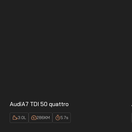
Audi
A7 TDI 50 quattro
3.0
L
286
KM
5.7
s