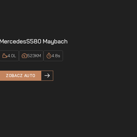
Mercedes
S580 Maybach
4.0
L
523
KM
4.8
s
ZOBACZ AUTO