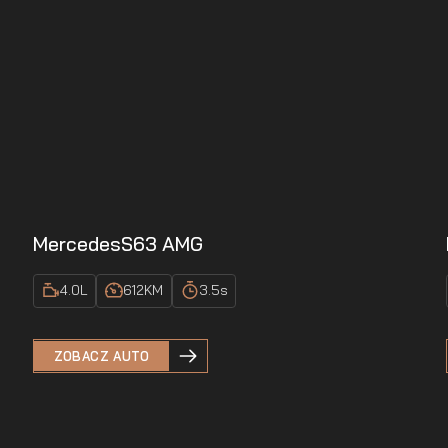
Mercedes
S63 AMG
4.0
L
612
KM
3.5
s
ZOBACZ AUTO