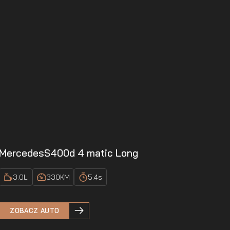
Mercedes
S400d 4 matic Long
3.0
L
330
KM
5.4
s
ZOBACZ AUTO