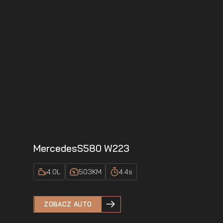
Mercedes
S580 W223
4.0
L
503
KM
4.4
s
ZOBACZ AUTO