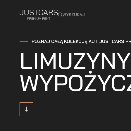
WYSZUKAJ
POZNAJ CAŁĄ KOLEKCJĘ AUT JUSTCARS P
LIMUZYNY
WYPOŻYC