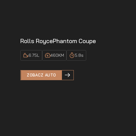
Rolls Royce
Phantom Coupe
6.75
L
460
KM
5.8
s
ZOBACZ AUTO