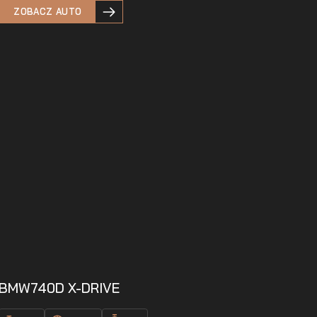
ZOBACZ AUTO
BMW
740D X-DRIVE