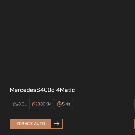
Mercedes
S400d 4Matic
3.0
L
330
KM
5.4
s
ZOBACZ AUTO