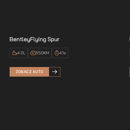
Bentley
Flying Spur
4.0
L
550
KM
4.1
s
ZOBACZ AUTO