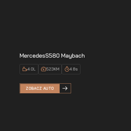
Mercedes
S580 Maybach
4.0
L
523
KM
4.8
s
ZOBACZ AUTO