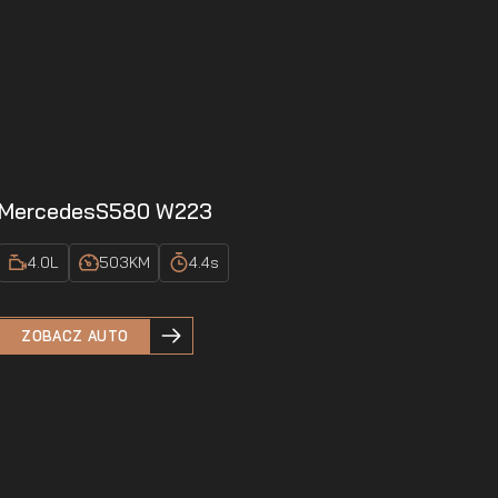
Mercedes
S580 W223
4.0
L
503
KM
4.4
s
ZOBACZ AUTO