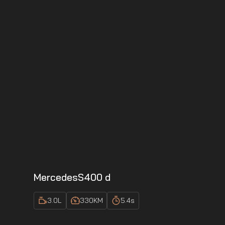
Mercedes
S400 d
3.0
L
330
KM
5.4
s