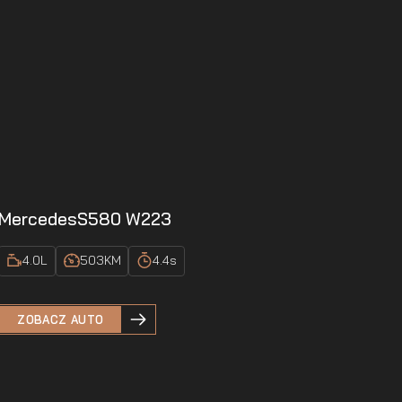
Mercedes
S580 W223
4.0
L
503
KM
4.4
s
ZOBACZ AUTO