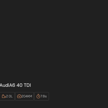
Audi
A6 40 TDI
2.0
L
204
KM
7.8
s