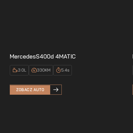
Mercedes
S400d 4MATIC
3.0
L
330
KM
5.4
s
ZOBACZ AUTO