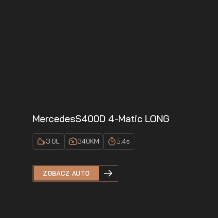
Mercedes
S400D 4-Matic LONG
3.0
L
340
KM
5.4
s
ZOBACZ AUTO