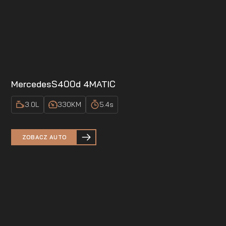
Mercedes
S400d 4MATIC
3.0
L
330
KM
5.4
s
ZOBACZ AUTO