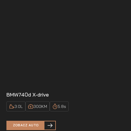
BMW
740d X-drive
3.0
L
300
KM
5.8
s
ZOBACZ AUTO