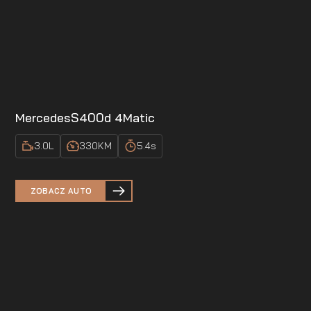
Mercedes
S400d 4Matic
3.0
L
330
KM
5.4
s
ZOBACZ AUTO