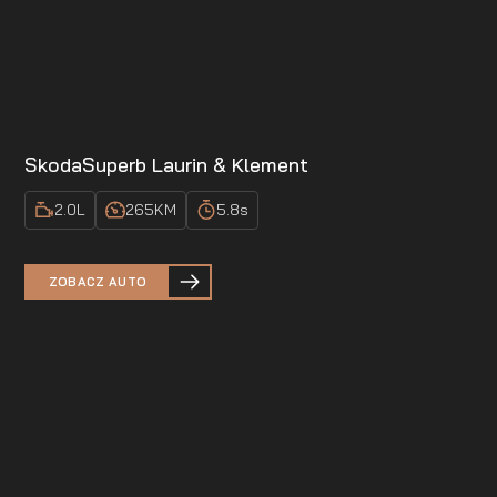
Skoda
Superb Laurin & Klement
2.0
L
265
KM
5.8
s
ZOBACZ AUTO