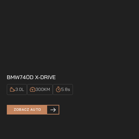
BMW
740D X-DRIVE
3.0
L
300
KM
5.8
s
ZOBACZ AUTO