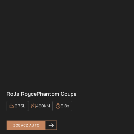
Rolls Royce
Phantom Coupe
6.75
L
460
KM
5.8
s
ZOBACZ AUTO