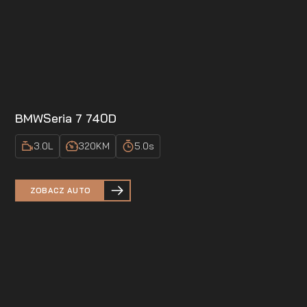
BMW
Seria 7 740D
3.0
L
320
KM
5.0
s
ZOBACZ AUTO