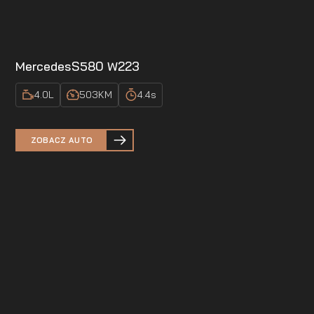
Mercedes
S580 W223
4.0
L
503
KM
4.4
s
ZOBACZ AUTO