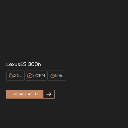
Lexus
ES 300h
2.5
L
222
KM
8.9
s
ZOBACZ AUTO