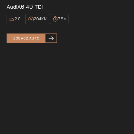
Audi
A6 40 TDI
2.0
L
204
KM
7.8
s
ZOBACZ AUTO