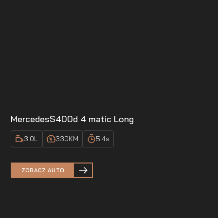
Mercedes
S400d 4 matic Long
3.0
L
330
KM
5.4
s
ZOBACZ AUTO