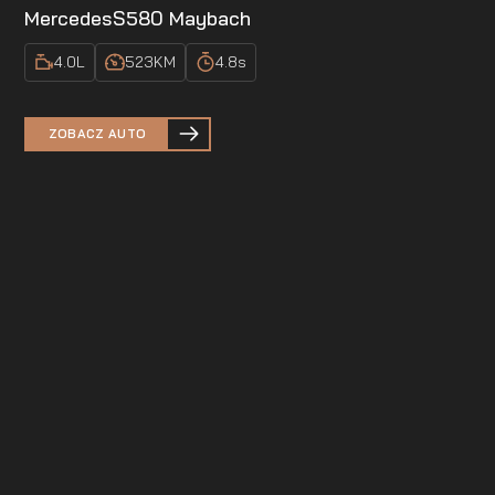
Mercedes
S580 Maybach
4.0
L
523
KM
4.8
s
ZOBACZ AUTO