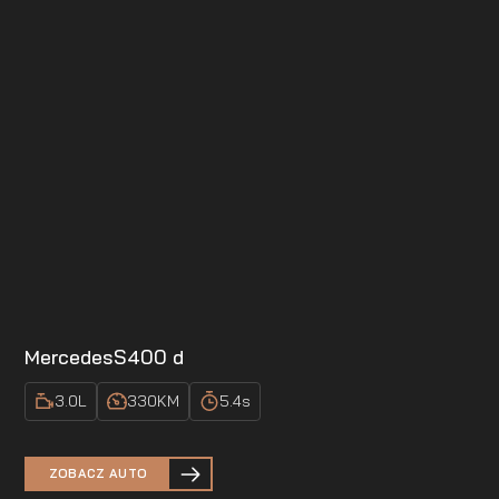
Mercedes
S400 d
3.0
L
330
KM
5.4
s
ZOBACZ AUTO