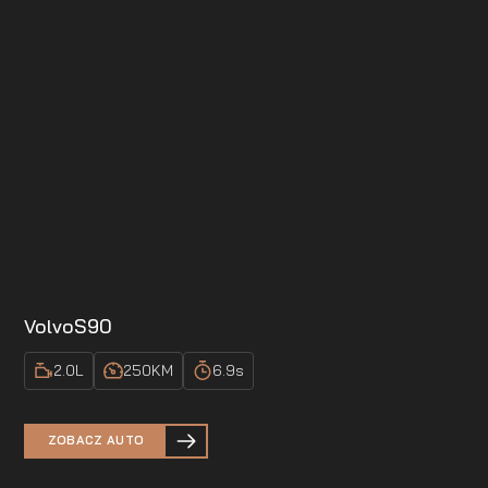
Volvo
S90
2.0
L
250
KM
6.9
s
ZOBACZ AUTO