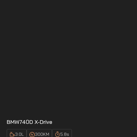
BMW
740D X-Drive
3.0
L
300
KM
5.8
s