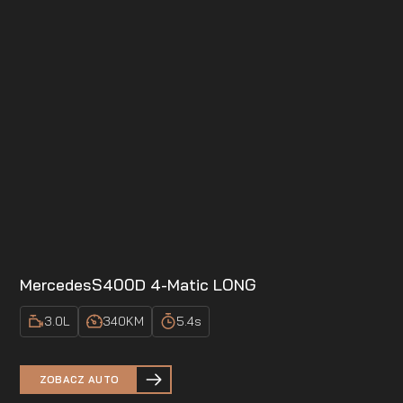
Mercedes
S400D 4-Matic LONG
3.0
L
340
KM
5.4
s
ZOBACZ AUTO