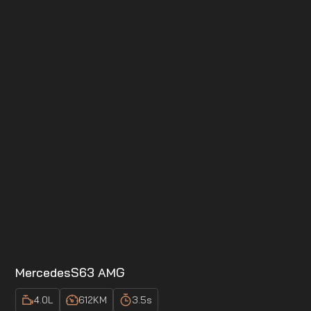
Mercedes
S63 AMG
4.0
L
612
KM
3.5
s