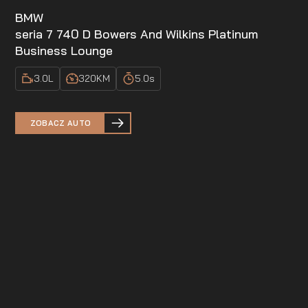
BMW
seria 7 740 D Bowers And Wilkins Platinum
Business Lounge
3.0
L
320
KM
5.0
s
ZOBACZ AUTO