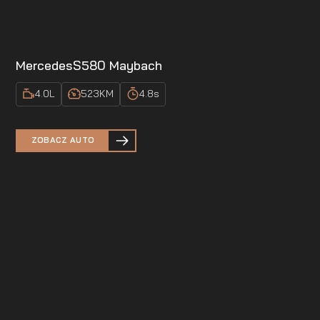
Mercedes
S580 Maybach
4.0
L
523
KM
4.8
s
ZOBACZ AUTO