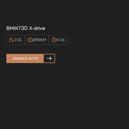
BMW
730 X-drive
3.0
L
286
KM
6.0
s
ZOBACZ AUTO