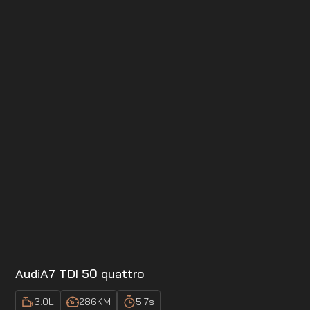
Audi
A7 TDI 50 quattro
3.0
L
286
KM
5.7
s