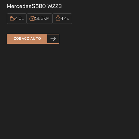
Mercedes
S580 W223
4.0
L
503
KM
4.4
s
ZOBACZ AUTO