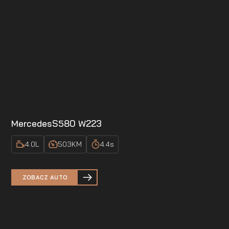
Mercedes
S580 W223
4.0
L
503
KM
4.4
s
ZOBACZ AUTO