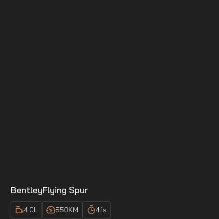
Bentley
Flying Spur
4.0
L
550
KM
4.1
s