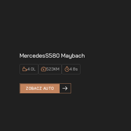
Mercedes
S580 Maybach
4.0
L
523
KM
4.8
s
ZOBACZ AUTO