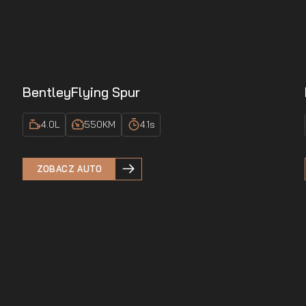
Bentley
Flying Spur
4.0
L
550
KM
4.1
s
ZOBACZ AUTO