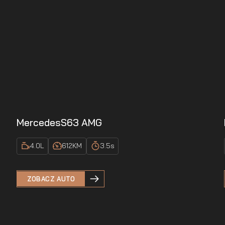
Mercedes
S63 AMG
4.0
L
612
KM
3.5
s
ZOBACZ AUTO