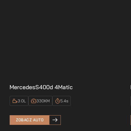
Mercedes
S400d 4Matic
3.0
L
330
KM
5.4
s
ZOBACZ AUTO