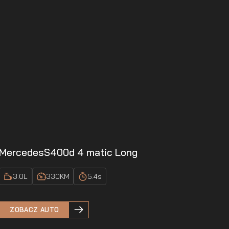
Mercedes
S400d 4 matic Long
3.0
L
330
KM
5.4
s
ZOBACZ AUTO