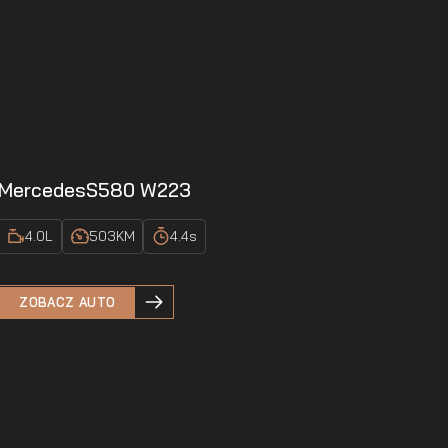
Mercedes
S580 W223
4.0
L
503
KM
4.4
s
ZOBACZ AUTO