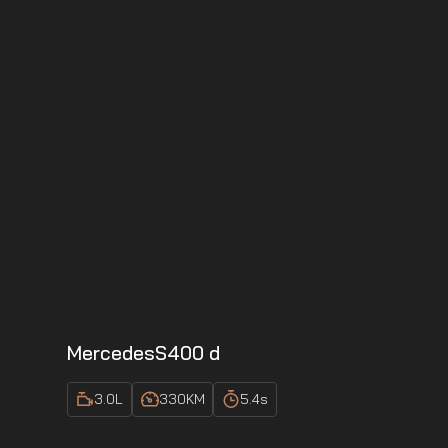
Mercedes
S400 d
3.0
L
330
KM
5.4
s