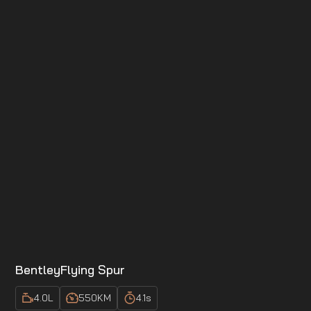
Bentley
Flying Spur
4.0
L
550
KM
4.1
s