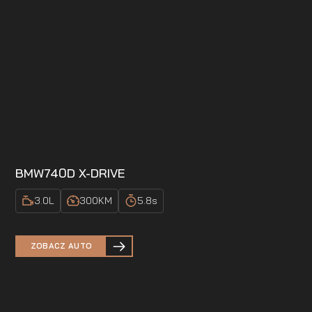
BMW
740D X-DRIVE
3.0
L
300
KM
5.8
s
ZOBACZ AUTO