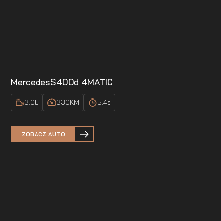
Mercedes
S400d 4MATIC
3.0
L
330
KM
5.4
s
ZOBACZ AUTO