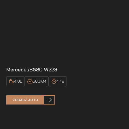
Mercedes
S580 W223
4.0
L
503
KM
4.4
s
ZOBACZ AUTO