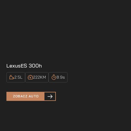
Lexus
ES 300h
2.5
L
222
KM
8.9
s
ZOBACZ AUTO