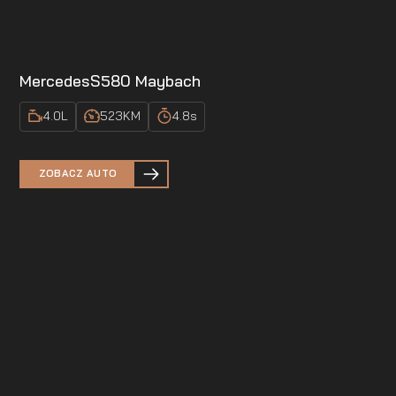
Mercedes
S580 Maybach
4.0
L
523
KM
4.8
s
ZOBACZ AUTO