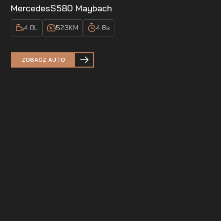
Mercedes
S580 Maybach
4.0
L
523
KM
4.8
s
ZOBACZ AUTO