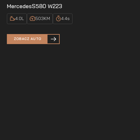
Mercedes
S580 W223
4.0
L
503
KM
4.4
s
ZOBACZ AUTO