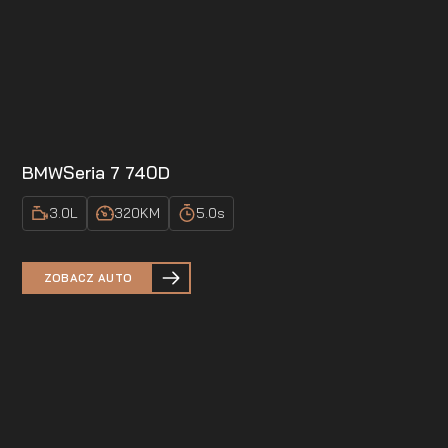
BMW
Seria 7 740D
3.0
L
320
KM
5.0
s
ZOBACZ AUTO