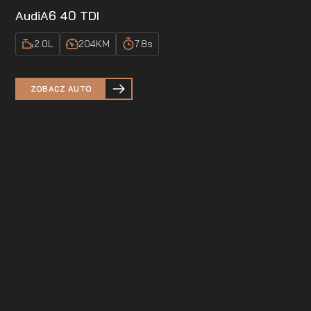
Audi
A6 40 TDI
2.0
L
204
KM
7.8
s
ZOBACZ AUTO