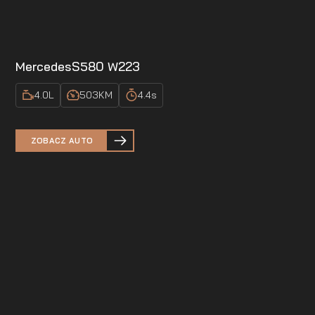
Mercedes
S580 W223
4.0
L
503
KM
4.4
s
ZOBACZ AUTO