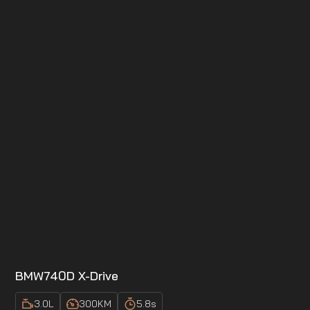
BMW
740D X-Drive
3.0
L
300
KM
5.8
s