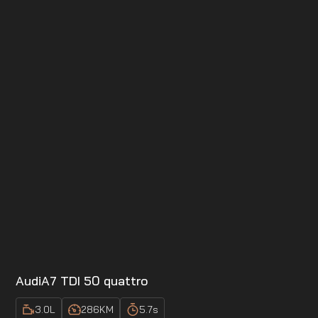
Audi
A7 TDI 50 quattro
3.0
L
286
KM
5.7
s