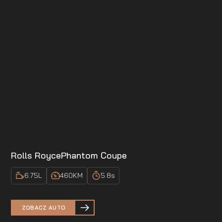
Rolls Royce
Phantom Coupe
6.75
L
460
KM
5.8
s
ZOBACZ AUTO