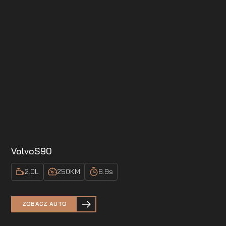
Volvo
S90
2.0
L
250
KM
6.9
s
ZOBACZ AUTO