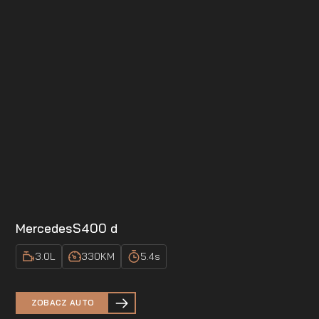
Mercedes
S400 d
3.0
L
330
KM
5.4
s
ZOBACZ AUTO