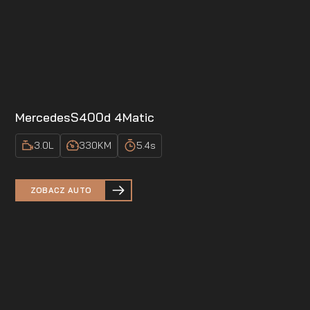
Mercedes
S400d 4Matic
3.0
L
330
KM
5.4
s
ZOBACZ AUTO