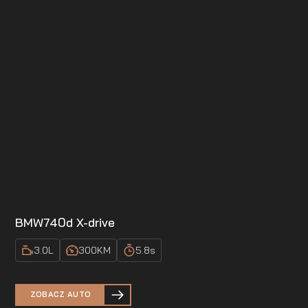
BMW
740d X-drive
3.0
L
300
KM
5.8
s
ZOBACZ AUTO