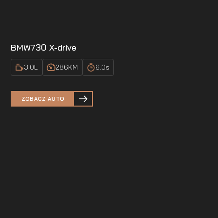
BMW
730 X-drive
3.0
L
286
KM
6.0
s
ZOBACZ AUTO