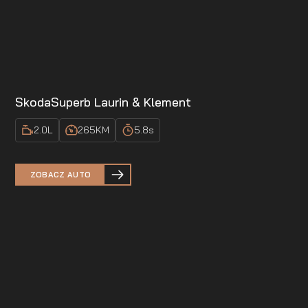
Skoda
Superb Laurin & Klement
2.0
L
265
KM
5.8
s
ZOBACZ AUTO