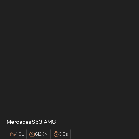
Mercedes
S63 AMG
4.0
L
612
KM
3.5
s