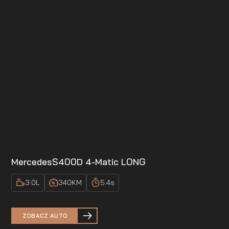
Mercedes
S400D 4-Matic LONG
3.0
L
340
KM
5.4
s
ZOBACZ AUTO