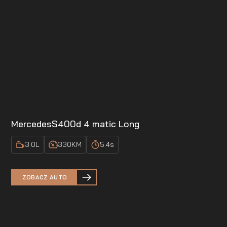
Mercedes
S400d 4 matic Long
3.0
L
330
KM
5.4
s
ZOBACZ AUTO