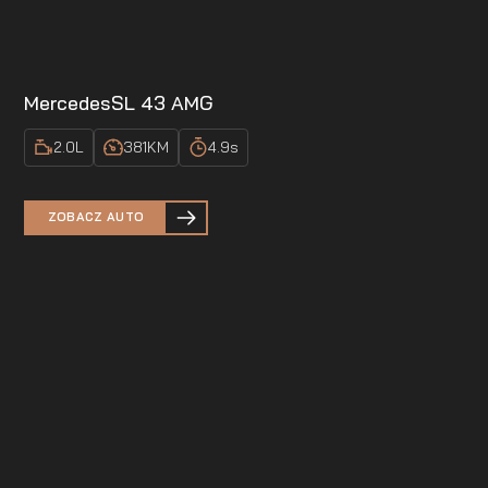
Mercedes
SL 43 AMG
2.0
L
381
KM
4.9
s
ZOBACZ AUTO