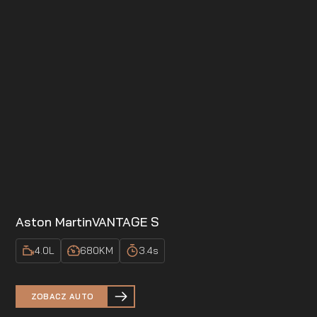
Aston Martin
VANTAGE S
4.0
L
680
KM
3.4
s
ZOBACZ AUTO