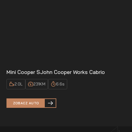
Mini Cooper S
John Cooper Works Cabrio
2.0
L
231
KM
6.6
s
ZOBACZ AUTO