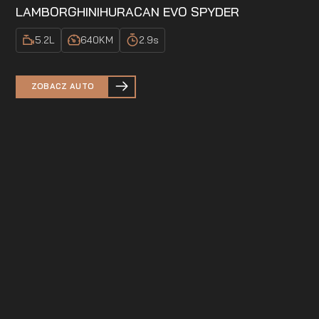
LAMBORGHINI
HURACAN EVO SPYDER
5.2
L
640
KM
2.9
s
ZOBACZ AUTO