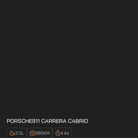
PORSCHE
911 CARRERA CABRIO
3.0
L
385
KM
4.4
s