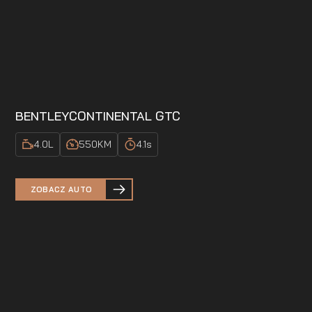
BENTLEY
CONTINENTAL GTC
4.0
L
550
KM
4.1
s
ZOBACZ AUTO