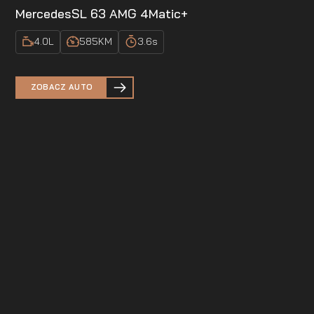
Mercedes
SL 63 AMG 4Matic+
4.0
L
585
KM
3.6
s
ZOBACZ AUTO