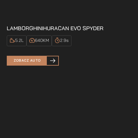
LAMBORGHINI
HURACAN EVO SPYDER
5.2
L
640
KM
2.9
s
ZOBACZ AUTO