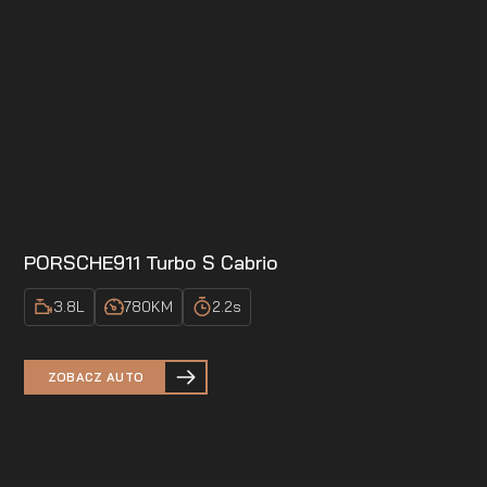
PORSCHE
911 Turbo S Cabrio
3.8
L
780
KM
2.2
s
ZOBACZ AUTO