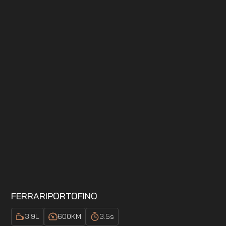
FERRARI
PORTOFINO
3.9
L
600
KM
3.5
s