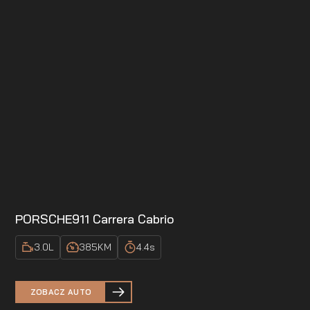
PORSCHE
911 Carrera Cabrio
3.0
L
385
KM
4.4
s
ZOBACZ AUTO