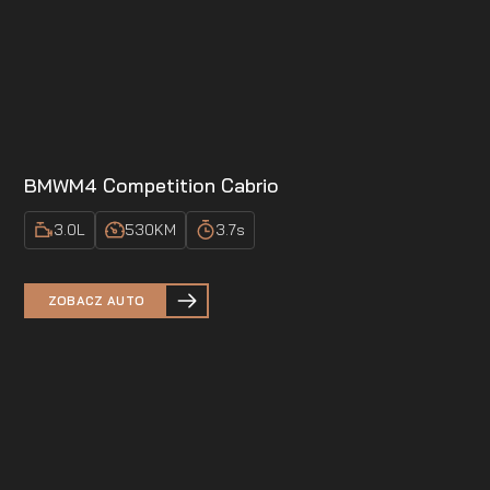
BMW
M4 Competition Cabrio
3.0
L
530
KM
3.7
s
ZOBACZ AUTO