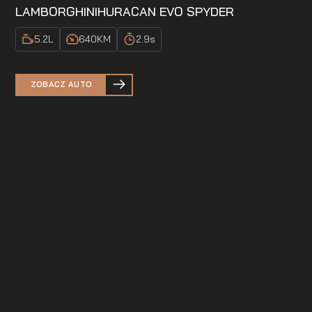
LAMBORGHINI
HURACAN EVO SPYDER
5.2
L
640
KM
2.9
s
ZOBACZ AUTO