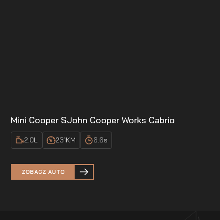
Mini Cooper S
John Cooper Works Cabrio
2.0
L
231
KM
6.6
s
ZOBACZ AUTO