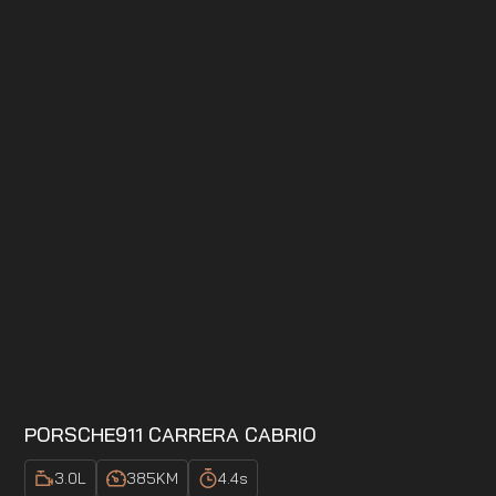
PORSCHE
911 CARRERA CABRIO
3.0
L
385
KM
4.4
s