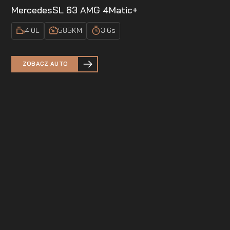
Mercedes
SL 63 AMG 4Matic+
4.0
L
585
KM
3.6
s
ZOBACZ AUTO