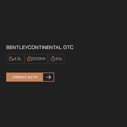
BENTLEY
CONTINENTAL GTC
4.0
L
550
KM
4.1
s
ZOBACZ AUTO