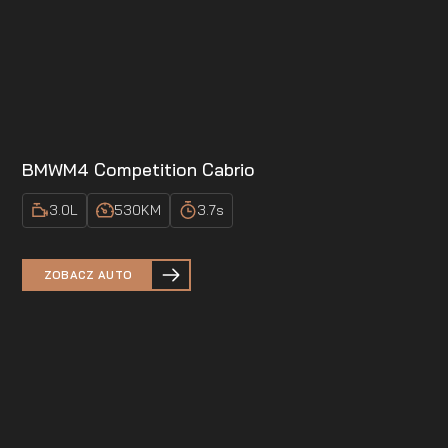
BMW
M4 Competition Cabrio
3.0
L
530
KM
3.7
s
ZOBACZ AUTO