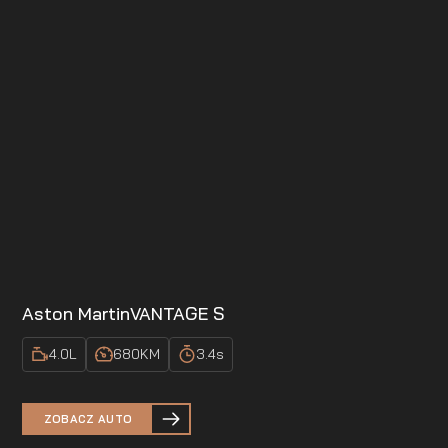
Aston Martin
VANTAGE S
4.0
L
680
KM
3.4
s
ZOBACZ AUTO