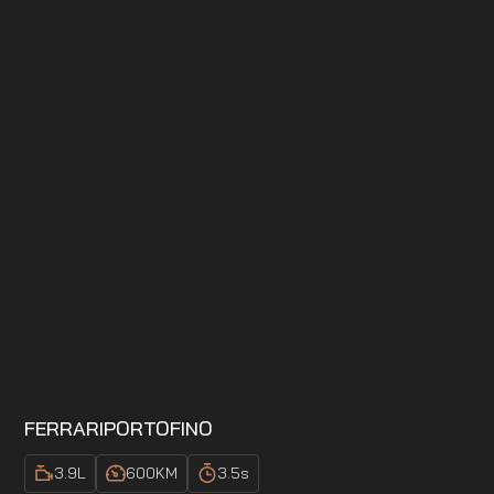
FERRARI
PORTOFINO
3.9
L
600
KM
3.5
s