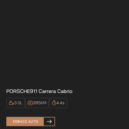
PORSCHE
911 Carrera Cabrio
3.0
L
385
KM
4.4
s
ZOBACZ AUTO