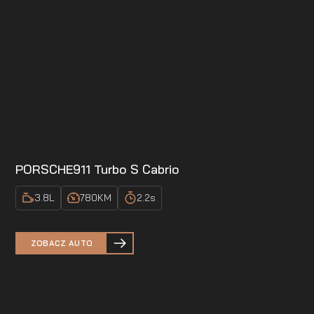
PORSCHE
911 Turbo S Cabrio
3.8
L
780
KM
2.2
s
ZOBACZ AUTO