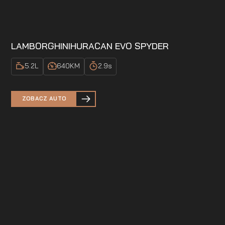
LAMBORGHINI
HURACAN EVO SPYDER
5.2
L
640
KM
2.9
s
ZOBACZ AUTO