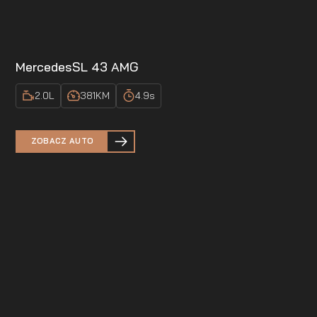
Mercedes
SL 43 AMG
2.0
L
381
KM
4.9
s
ZOBACZ AUTO