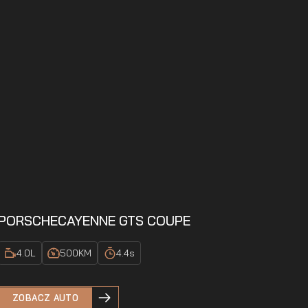
PORSCHE
CAYENNE GTS COUPE
4.0
L
500
KM
4.4
s
ZOBACZ AUTO