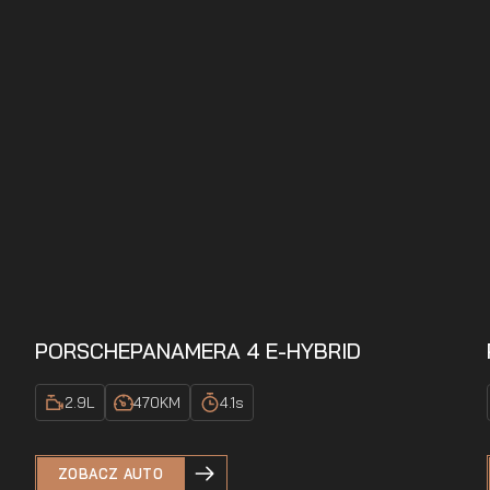
PORSCHE
PANAMERA 4 E-HYBRID
2.9
L
470
KM
4.1
s
ZOBACZ AUTO