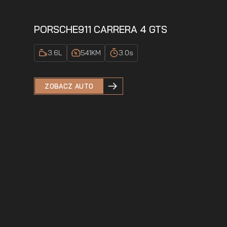
PORSCHE
911 CARRERA 4 GTS
3.6
L
541
KM
3.0
s
ZOBACZ AUTO