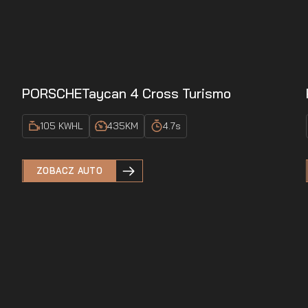
PORSCHE
Taycan 4 Cross Turismo
105 KWH
L
435
KM
4.7
s
ZOBACZ AUTO