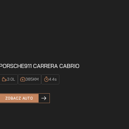
PORSCHE
911 CARRERA CABRIO
3.0
L
385
KM
4.4
s
ZOBACZ AUTO