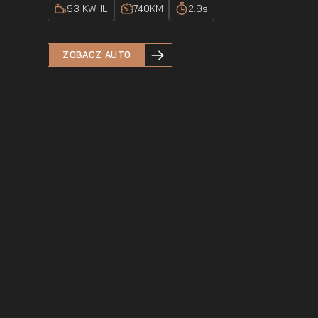
93 KWH
L
740
KM
2.9
s
ZOBACZ AUTO