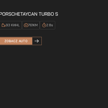
PORSCHE
TAYCAN TURBO S
93 KWH
L
761
KM
2.8
s
ZOBACZ AUTO