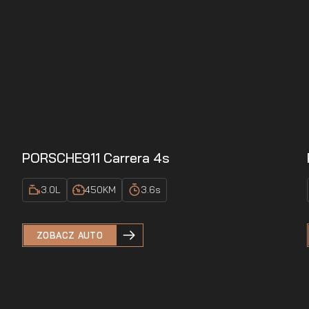
PORSCHE
911 Carrera 4s
3.0
L
450
KM
3.6
s
ZOBACZ AUTO