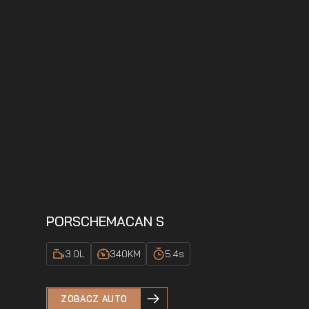
PORSCHE
MACAN S
3.0
L
340
KM
5.4
s
ZOBACZ AUTO