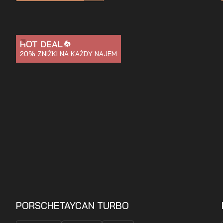
HOT DEAL
20%
ZNIŻKI NA KAŻDY NAJEM
PORSCHE
TAYCAN TURBO