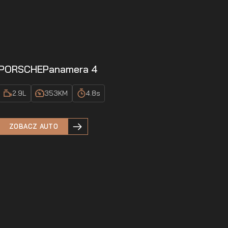
PORSCHE
Panamera 4
2.9
L
353
KM
4.8
s
ZOBACZ AUTO