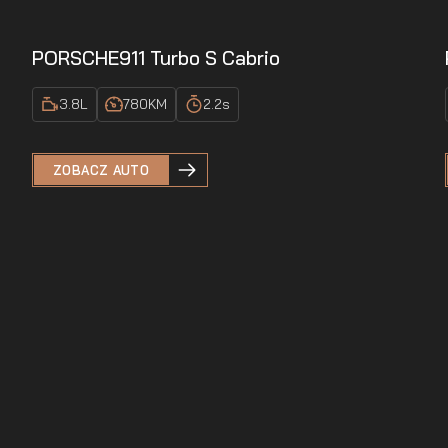
PORSCHE
911 Turbo S Cabrio
3.8
L
780
KM
2.2
s
ZOBACZ AUTO