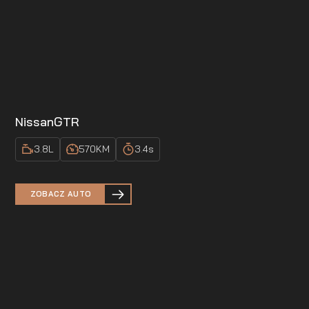
Nissan
GTR
3.8
L
570
KM
3.4
s
ZOBACZ AUTO