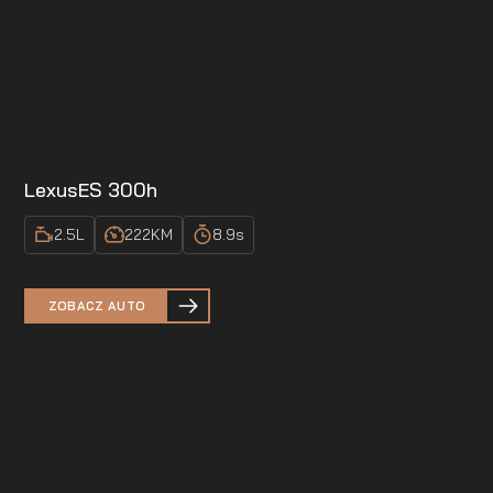
Lexus
ES 300h
2.5
L
222
KM
8.9
s
ZOBACZ AUTO