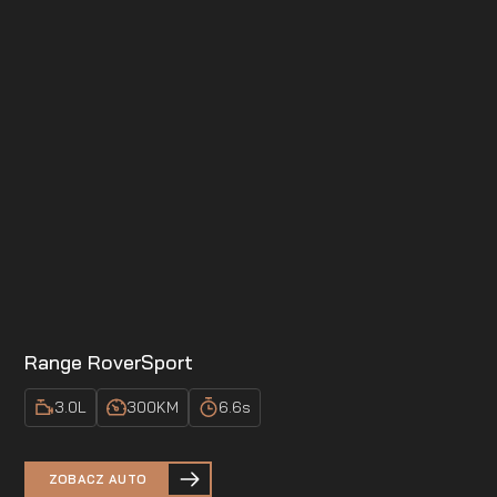
Range Rover
Sport
3.0
L
300
KM
6.6
s
ZOBACZ AUTO