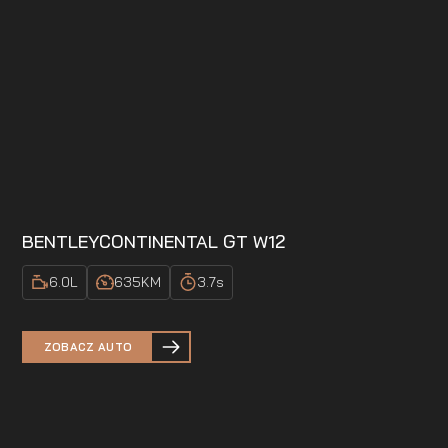
BENTLEY
CONTINENTAL GT W12
6.0
L
635
KM
3.7
s
ZOBACZ AUTO