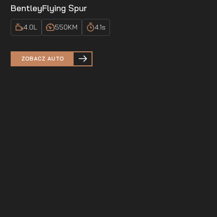
Bentley
Flying Spur
4.0
L
550
KM
4.1
s
ZOBACZ AUTO