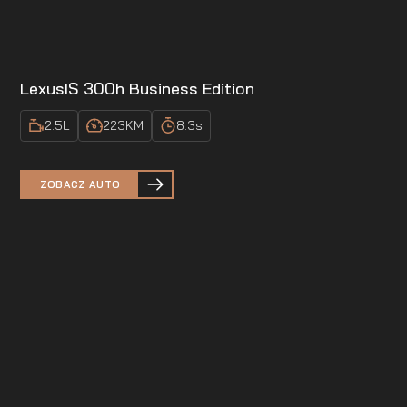
Lexus
IS 300h Business Edition
2.5
L
223
KM
8.3
s
ZOBACZ AUTO