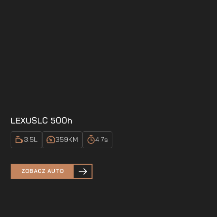
LEXUS
LC 500h
3.5
L
359
KM
4.7
s
ZOBACZ AUTO