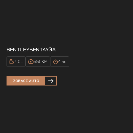
BENTLEY
BENTAYGA
4.0
L
550
KM
4.5
s
ZOBACZ AUTO