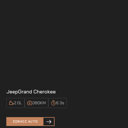
Jeep
Grand Cherokee
2.0
L
380
KM
6.3
s
ZOBACZ AUTO