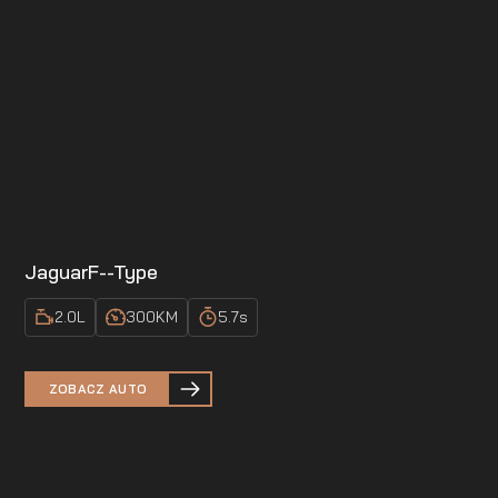
Jaguar
F--Type
2.0
L
300
KM
5.7
s
ZOBACZ AUTO