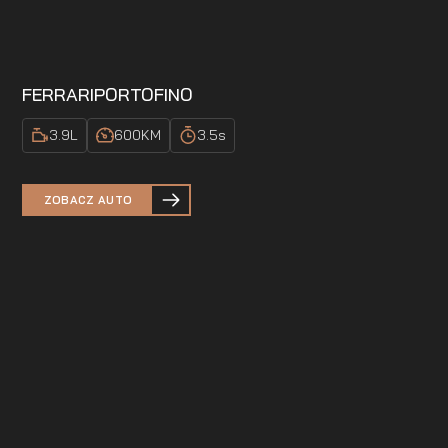
FERRARI
PORTOFINO
3.9
L
600
KM
3.5
s
ZOBACZ AUTO