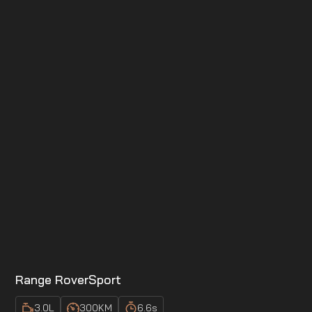
Range Rover
Sport
3.0
L
300
KM
6.6
s