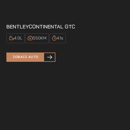
BENTLEY
CONTINENTAL GTC
4.0
L
550
KM
4.1
s
ZOBACZ AUTO