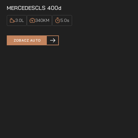
MERCEDES
CLS 400d
3.0
L
340
KM
5.0
s
ZOBACZ AUTO