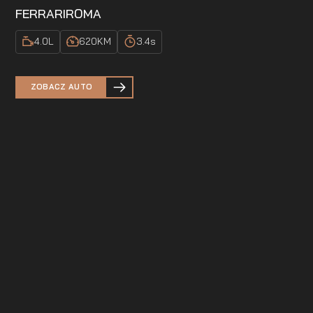
FERRARI
ROMA
4.0
L
620
KM
3.4
s
ZOBACZ AUTO