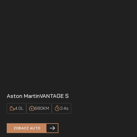
Aston Martin
VANTAGE S
4.0
L
680
KM
3.4
s
ZOBACZ AUTO