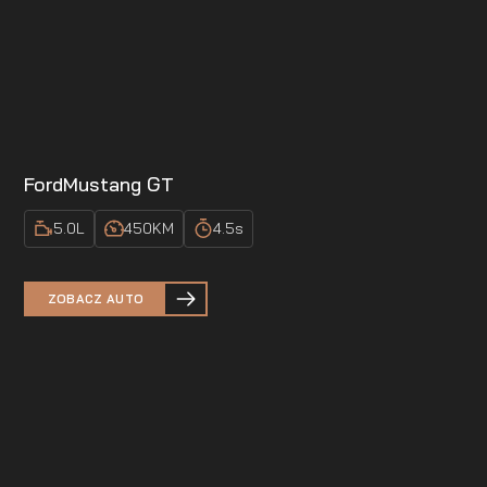
Ford
Mustang GT
5.0
L
450
KM
4.5
s
ZOBACZ AUTO