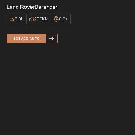
Land Rover
Defender
3.0
L
250
KM
8.3
s
ZOBACZ AUTO