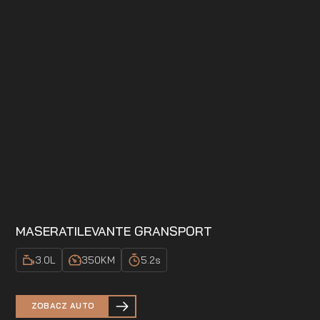
MASERATI
LEVANTE GRANSPORT
3.0
L
350
KM
5.2
s
ZOBACZ AUTO