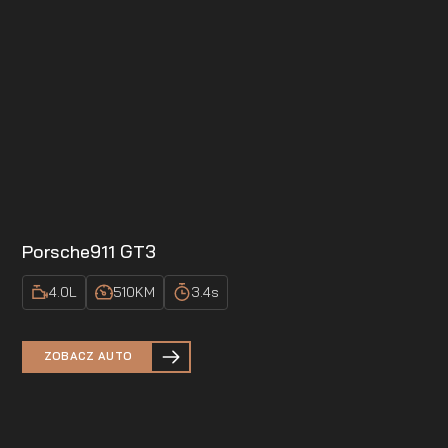
Porsche
911 GT3
4.0
L
510
KM
3.4
s
ZOBACZ AUTO