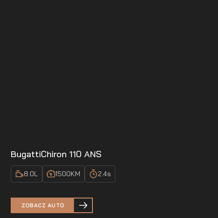
Bugatti
Chiron 110 ANS
8.0
L
1500
KM
2.4
s
ZOBACZ AUTO