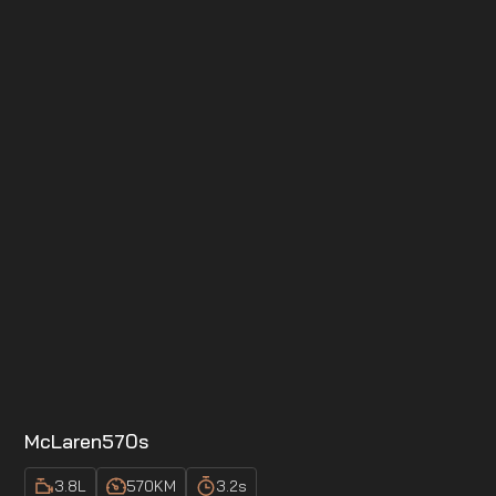
McLaren
570s
3.8
L
570
KM
3.2
s