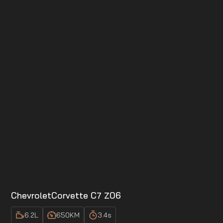
Chevrolet
Corvette C7 Z06
6.2
L
650
KM
3.4
s