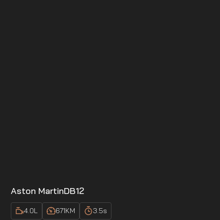
Aston Martin
DB12
4.0
L
671
KM
3.5
s