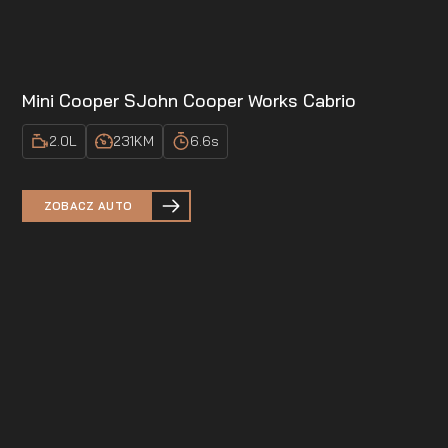
Mini Cooper S
John Cooper Works Cabrio
2.0
L
231
KM
6.6
s
ZOBACZ AUTO