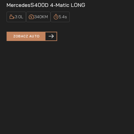
Mercedes
S400D 4-Matic LONG
3.0
L
340
KM
5.4
s
ZOBACZ AUTO