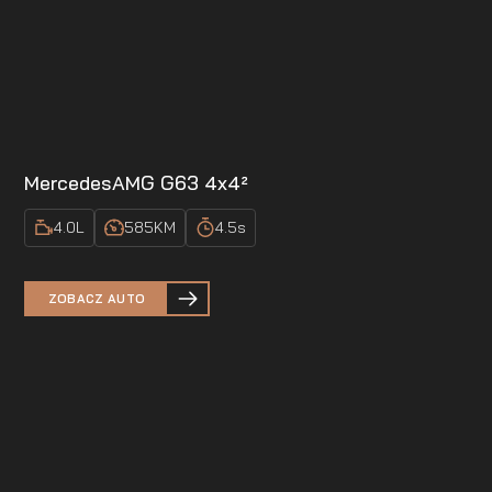
Mercedes
AMG G63 4x4²
4.0
L
585
KM
4.5
s
ZOBACZ AUTO