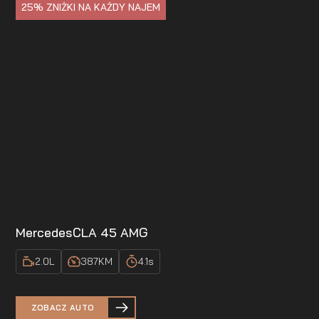
25%
ZNIŻKI NA KAŻDY NAJEM
Mercedes
CLA 45 AMG
2.0
L
387
KM
4.1
s
ZOBACZ AUTO