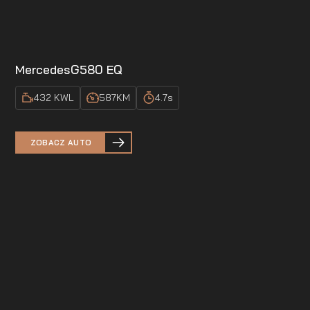
Mercedes
G580 EQ
432 KW
L
587
KM
4.7
s
ZOBACZ AUTO