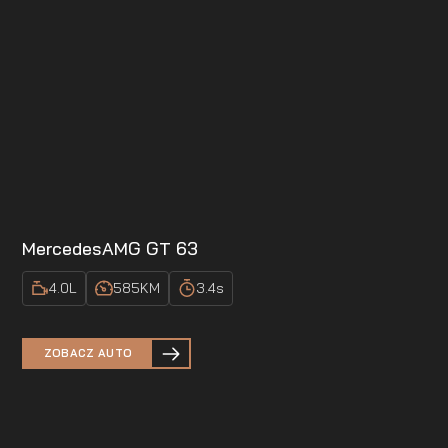
Mercedes
AMG GT 63
4.0
L
585
KM
3.4
s
ZOBACZ AUTO