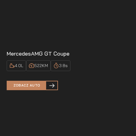
Mercedes
AMG GT Coupe
4.0
L
522
KM
3.8
s
ZOBACZ AUTO