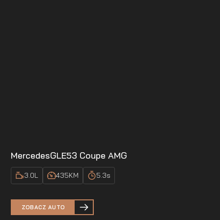
Mercedes
GLE53 Coupe AMG
3.0
L
435
KM
5.3
s
ZOBACZ AUTO