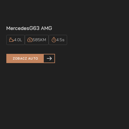
Mercedes
G63 AMG
4.0
L
585
KM
4.5
s
ZOBACZ AUTO