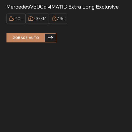
Mercedes
V300d 4MATIC Extra Long Exclusive
2.0
L
237
KM
7.9
s
ZOBACZ AUTO