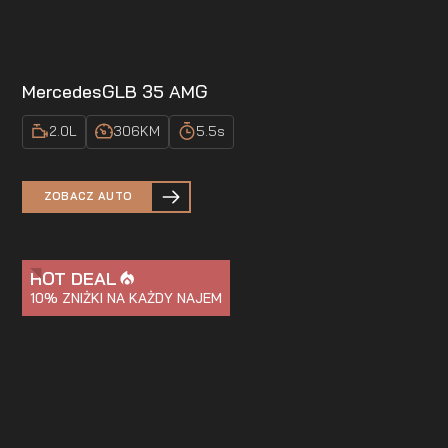
Mercedes
GLB 35 AMG
2.0
L
306
KM
5.5
s
ZOBACZ AUTO
HOT DEAL
10%
ZNIŻKI NA KAŻDY NAJEM