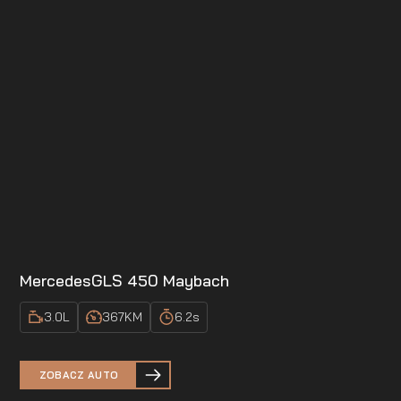
Mercedes
GLS 450 Maybach
3.0
L
367
KM
6.2
s
ZOBACZ AUTO