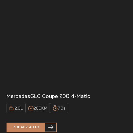
Mercedes
GLC Coupe 200 4-Matic
2.0
L
200
KM
7.8
s
ZOBACZ AUTO