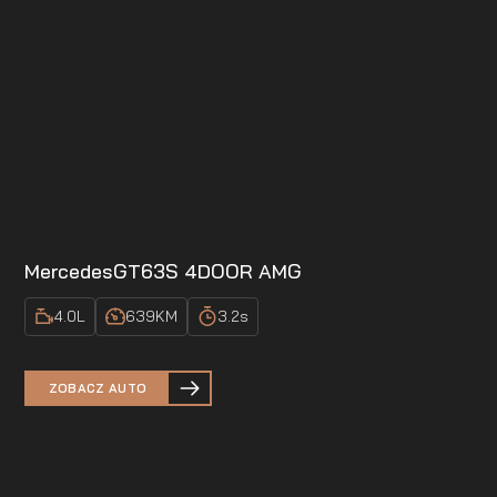
Mercedes
GT63S 4DOOR AMG
4.0
L
639
KM
3.2
s
ZOBACZ AUTO