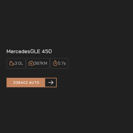
Mercedes
GLE 450
3.0
L
367
KM
5.7
s
ZOBACZ AUTO