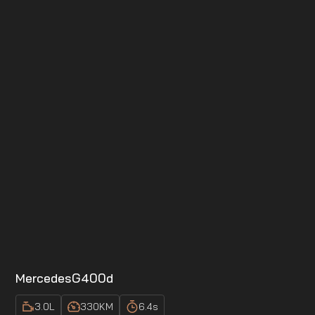
Mercedes
G400d
3.0
L
330
KM
6.4
s