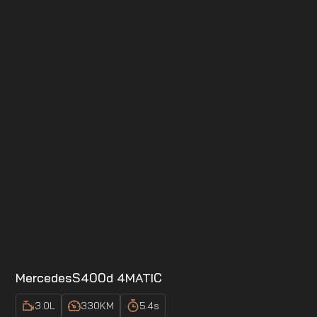
Mercedes
S400d 4MATIC
3.0
L
330
KM
5.4
s