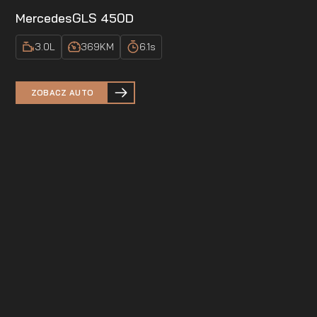
Mercedes
GLS 450D
3.0
L
369
KM
6.1
s
ZOBACZ AUTO