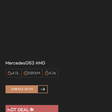
Mercedes
G63 AMG
4.0
L
585
KM
4.3
s
ZOBACZ AUTO
HOT DEAL