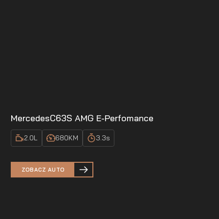
Mercedes
C63S AMG E-Perfomance
2.0
L
680
KM
3.3
s
ZOBACZ AUTO