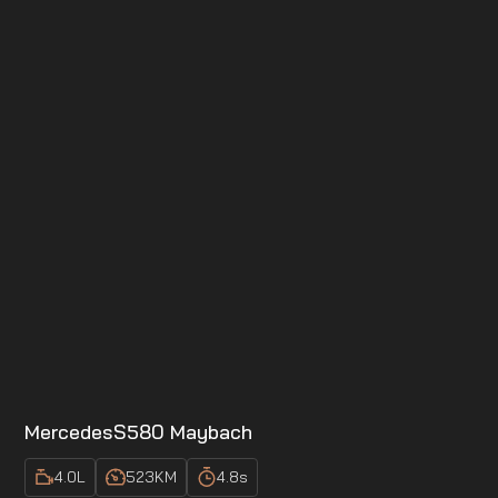
Mercedes
S580 Maybach
4.0
L
523
KM
4.8
s