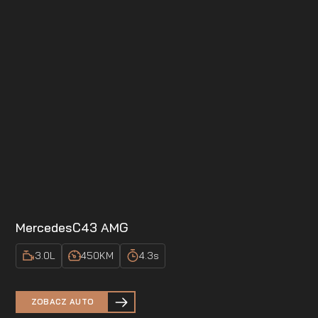
Mercedes
C43 AMG
3.0
L
450
KM
4.3
s
ZOBACZ AUTO