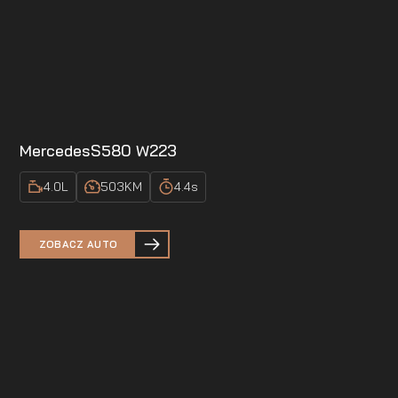
Mercedes
S580 W223
4.0
L
503
KM
4.4
s
ZOBACZ AUTO