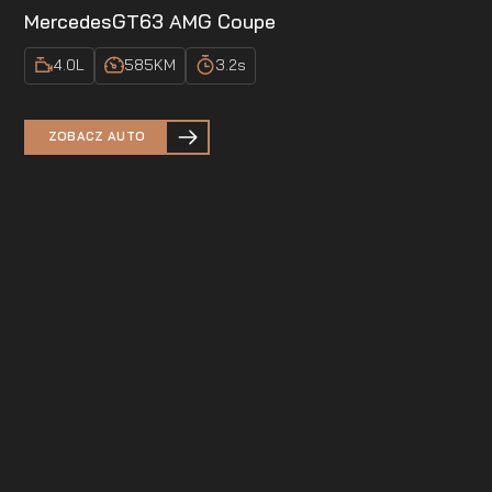
Mercedes
GT63 AMG Coupe
4.0
L
585
KM
3.2
s
ZOBACZ AUTO