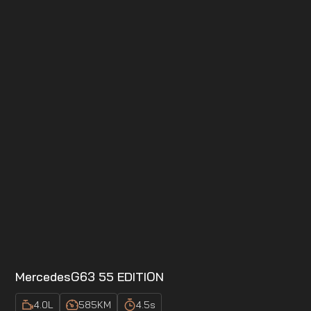
Mercedes
G63 55 EDITION
4.0
L
585
KM
4.5
s