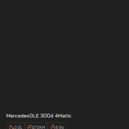
Mercedes
GLE 300d 4Matic
3.0
L
272
KM
6.9
s