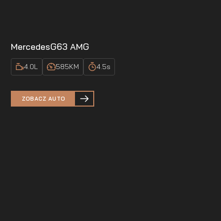
Mercedes
G63 AMG
4.0
L
585
KM
4.5
s
ZOBACZ AUTO