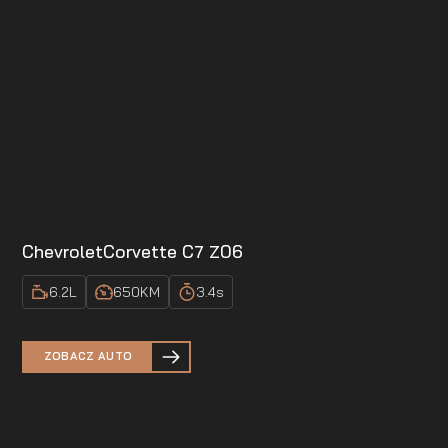
Chevrolet
Corvette C7 Z06
6.2
L
650
KM
3.4
s
ZOBACZ AUTO