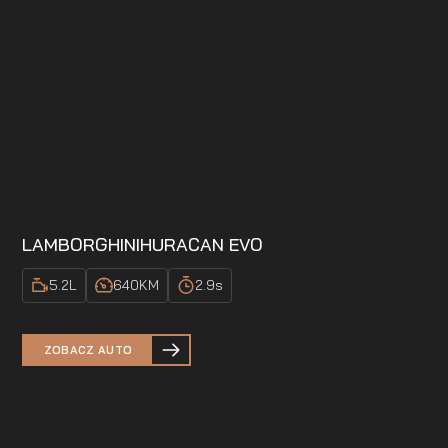
LAMBORGHINI
HURACAN EVO
5.2
L
640
KM
2.9
s
ZOBACZ AUTO