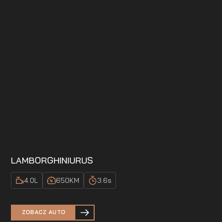
LAMBORGHINI
URUS
4.0
L
650
KM
3.6
s
ZOBACZ AUTO