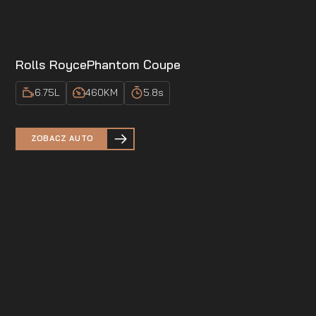
Rolls Royce
Phantom Coupe
6.75
L
460
KM
5.8
s
ZOBACZ AUTO