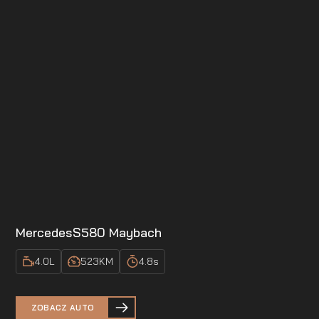
Mercedes
S580 Maybach
4.0
L
523
KM
4.8
s
ZOBACZ AUTO