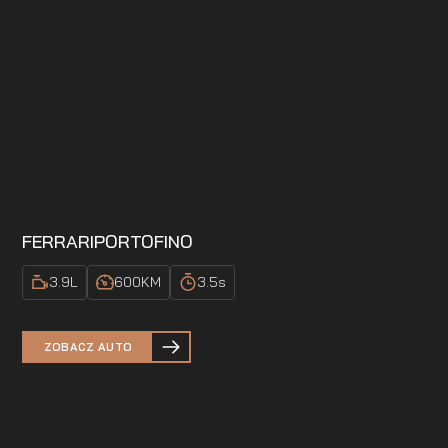
FERRARI
PORTOFINO
3.9
L
600
KM
3.5
s
ZOBACZ AUTO