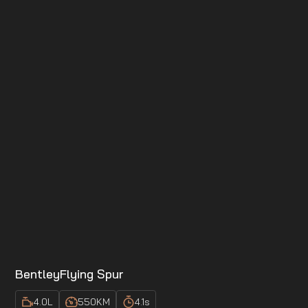
Bentley
Flying Spur
4.0
L
550
KM
4.1
s