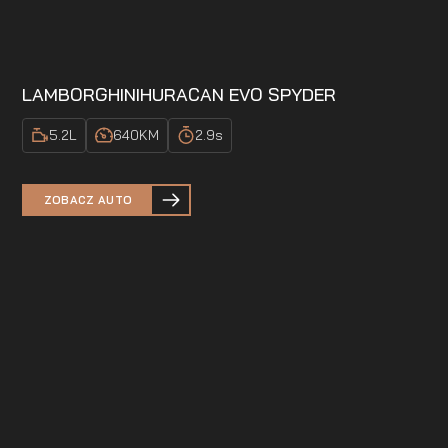
LAMBORGHINI
HURACAN EVO SPYDER
5.2
L
640
KM
2.9
s
ZOBACZ AUTO