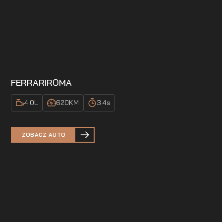
FERRARI
ROMA
4.0
L
620
KM
3.4
s
ZOBACZ AUTO