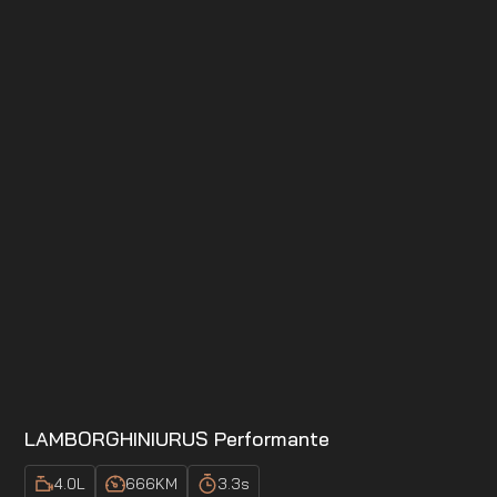
LAMBORGHINI
URUS Performante
4.0
L
666
KM
3.3
s