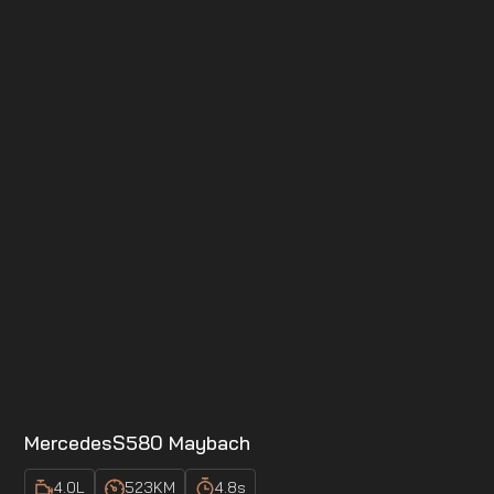
Mercedes
S580 Maybach
4.0
L
523
KM
4.8
s