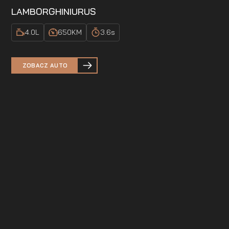
LAMBORGHINI
URUS
4.0
L
650
KM
3.6
s
ZOBACZ AUTO