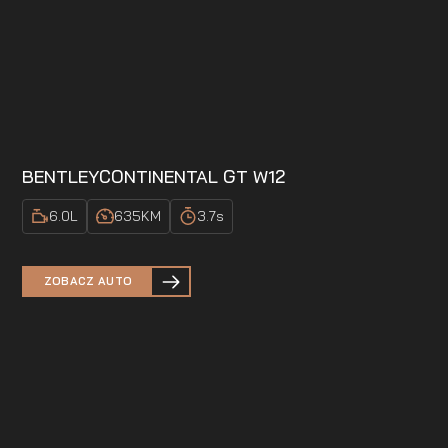
BENTLEY
CONTINENTAL GT W12
6.0
L
635
KM
3.7
s
ZOBACZ AUTO