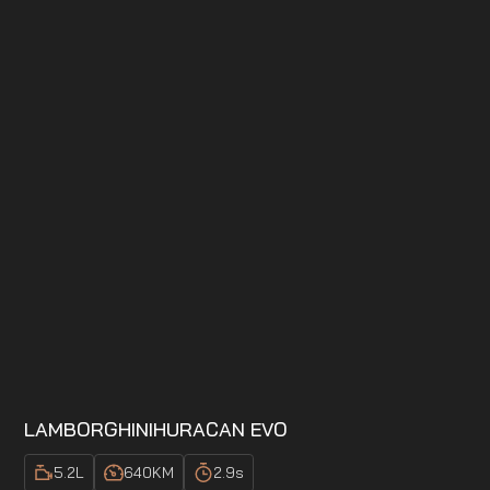
LAMBORGHINI
HURACAN EVO
5.2
L
640
KM
2.9
s