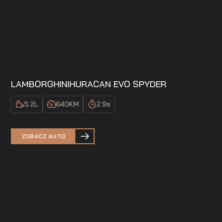
LAMBORGHINI
HURACAN EVO SPYDER
5.2
L
640
KM
2.9
s
ZOBACZ AUTO