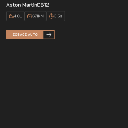
Aston Martin
DB12
4.0
L
671
KM
3.5
s
ZOBACZ AUTO