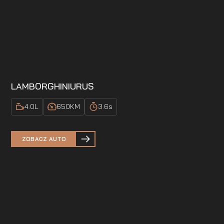
LAMBORGHINI
URUS
4.0
L
650
KM
3.6
s
ZOBACZ AUTO