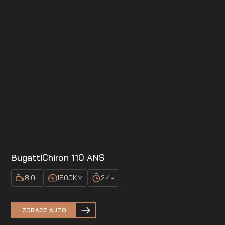
Bugatti
Chiron 110 ANS
8.0
L
1500
KM
2.4
s
ZOBACZ AUTO