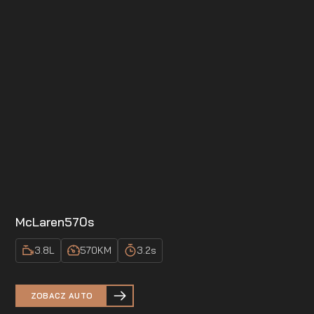
McLaren
570s
3.8
L
570
KM
3.2
s
ZOBACZ AUTO