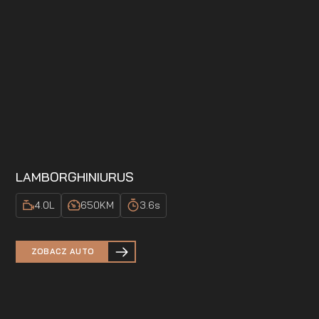
LAMBORGHINI
URUS
4.0
L
650
KM
3.6
s
ZOBACZ AUTO