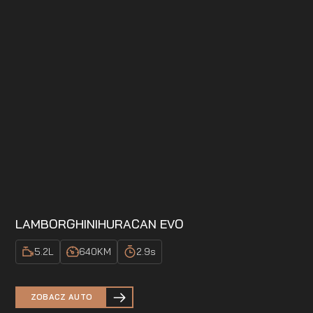
LAMBORGHINI
HURACAN EVO
5.2
L
640
KM
2.9
s
ZOBACZ AUTO