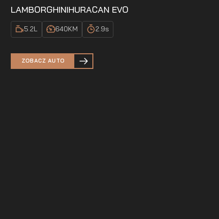
LAMBORGHINI
HURACAN EVO
5.2
L
640
KM
2.9
s
ZOBACZ AUTO