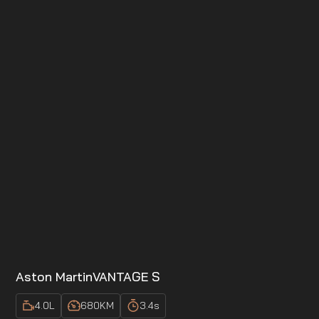
Aston Martin
VANTAGE S
4.0
L
680
KM
3.4
s