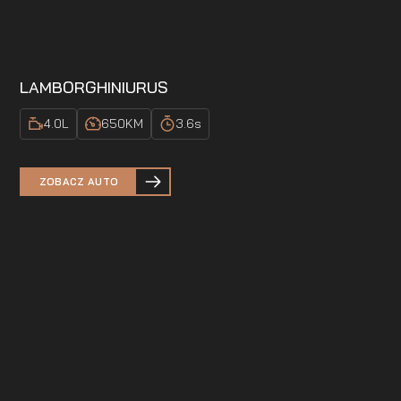
LAMBORGHINI
URUS
4.0
L
650
KM
3.6
s
ZOBACZ AUTO